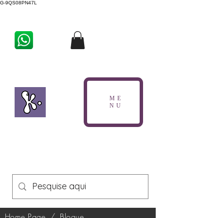
G-9QS08PN47L
ME
NU
Home Page
/
Blogue