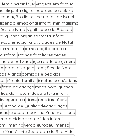
a feminina
air fryer
viagens em família
io
etiqueta digital
padrões de beleza
educação digital
memórias de Natal
eligência emocional infantil
minimalismo
ões de Natal
significado da Páscoa
ortuguesas
organizar festa infantil
exão emocional
atividades de Natal
o em família
alimentação prática
a infantil
rotinas familiares
bebés
ção de batizado
igualdade de género
al
aprendizagem
tradições de Natal
 dos 4 anos
comidas e bebidas
car
vínculo familiar
tarefas domésticas
s
festa de criança
mães portuguesas
fios da maternidade
leitura infantil
insegurança
stress
receitas fáceis
s
Tempo de Qualidade
criar laços
nças
relação mãe-filho
Princesa Tiana
a maternidade
conteúdos infantis
antil menino
verão europeu intenso
Ele Mantém-te Separada da Sua Vida