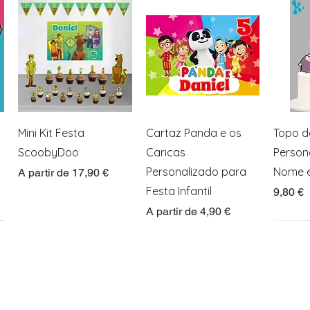
Visualização rápida
Visualização rápida
Visua
Mini Kit Festa
Cartaz Panda e os
Topo d
ScoobyDoo
Caricas
Person
Personalizado para
Nome e
Preço promocional
A partir de
17,90 €
Festa Infantil
Preço
9,80 €
Preço promocional
A partir de
4,90 €