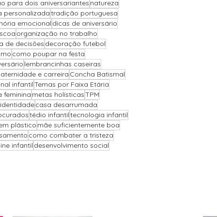
o para dois aniversariantes
natureza
a personalizada
tradição portuguesa
ória emocional
dicas de aniversário
áscoa
organização no trabalho
 de decisões
decoração futebol
ismo
como poupar na festa
versário
lembrancinhas caseiras
aternidade e carreira
Concha Batismal
l infantil
Temas por Faixa Etária
a feminina
metas holísticas
TPM
 identidade
casa desarrumada
ocurados
tédio infantil
tecnologia infantil
sem plástico
mãe suficientemente boa
asamento
como combater a tristeza
ne infantil
desenvolvimento social