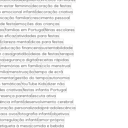
m-estar feminino
decoração de festas
 emocional infantil
decoração criativa
icação familiar
crescimento pessoal
de festa
emoções das crianças
eis
famílias em Portugal
férias escolares
o eficaz
atividades para festas
l
clareza mental
dicas para festas
s
educação financeira
sustentabilidade
m casa
gratidão
ideias de festas
terapia
ha
segurança digital
receitas rápidas
memórias em família
ciclo menstrual
ília
menstruação
tempo de ecrã
imentar
gestão do tempo
autonomia
s temáticas
YouTube Kids
dizer não
des criativas
festas infantis Portugal
resença parental
escuta ativa
iência infantil
desenvolvimento cerebral
oração personalizada
pré-adolescência
 aos ovos
fotografia infantil
objetivos
torregulação infantil
amor-próprio
etiqueta à mesa
comida e bebida