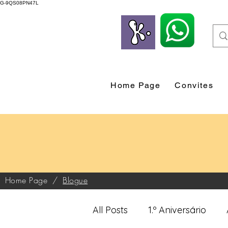
G-9QS08PN47L
Home Page
Convites
Home Page
/
Blogue
All Posts
1.º Aniversário