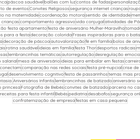
nca
páscoa saudável
balões com luz
contos de fadas
personalizaçã
to de eventos
Convites Religiosos
segurança internet crianças
roup
brio na maternidade
coordenação motora
sentido de identidade
mem
 crianças
comportamento agressivo
vida conjugal
atividades de P
ão festa apartamento
festa de aniversário Mulher-Maravilha
tomada
s para a festa
decoração colorida
Frases inspiradoras para o bat
pa
decoração de páscoa
autovalorização
fé em família
bolos de ani
ais
rotina saudável
ideias em família
festa Thor
desportos radicais
m
sas
lembrancinhas temáticas
autorregulação
desregulação emociona
salarial
mesa de aniversário
ideias para embalar em festas
carreir
 conectam
comparação nas redes sociais
festa pré-nupcial
crise de
ugal
desenvolvimento cognitivo
festa de passarinhos
temas mais pr
ntasia.
Aniversários Infantis
lembrancinhas de batizado
aniversário 
o princesa
Fotografia de Bebés
convites de batizado
parceria no c
receitas para festa infantil
Bebés
pediatria
desabafos
segurança onli
confraternização de empresa
festas em casa pequena