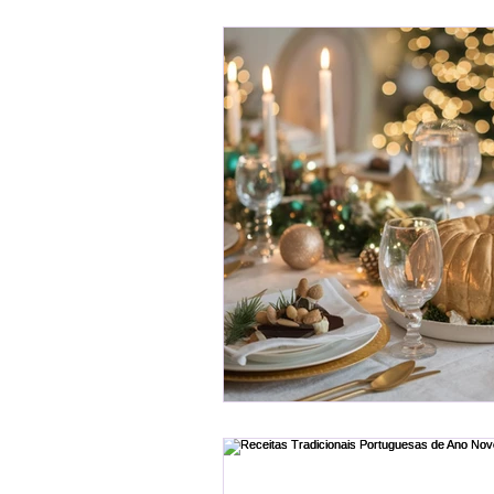
Desenvolvimento Profissio
Receitas
Ser Mulher
Desenvolvimento Infantil
Organização Familiar
Bem-Estar Familiar
Ed
Maternidade Real
Fina