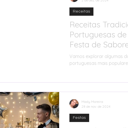
2 de dez. de 2024
Receitas
Receitas Tradic
Portuguesas de
Festa de Sabore
Vamos explorar algumas das
portuguesas mais popular
Mady Moreira
28 de nov. de 2024
Festas