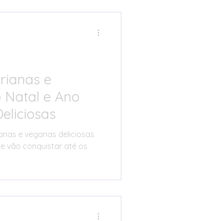
eira Comunhão
igital
rianas e
 Natal e Ano
ha Prática
eliciosas
anas e veganas deliciosas
Cozinha Familiar
e vão conquistar até os
nidade Real