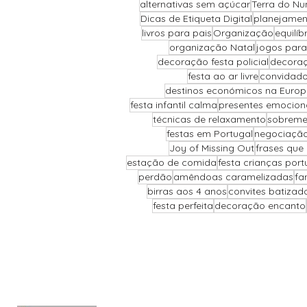
alternativas sem açúcar
Terra do Nu
Dicas de Etiqueta Digital
planejamen
livros para pais
Organização
equilí
organização Natal
jogos para
decoração festa policial
decoraç
festa ao ar livre
convidado
destinos económicos na Euro
festa infantil calma
presentes emocion
técnicas de relaxamento
sobreme
festas em Portugal
negociação 
Joy of Missing Out
frases que
estação de comida
festa crianças port
perdão
amêndoas caramelizadas
fa
birras aos 4 anos
convites batizad
festa perfeita
decoração encanto