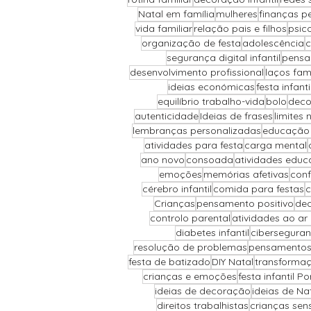
Natal em família
mulheres
finanças p
vida familiar
relação pais e filhos
psic
organização de festa
adolescência
c
segurança digital infantil
pensa
desenvolvimento profissional
laços fami
ideias económicas
festa infant
equilíbrio trabalho-vida
bolo
deco
autenticidade
Ideias de frases
limites 
lembranças personalizadas
educação 
atividades para festa
carga mental
ano novo
consoada
atividades educ
emoções
memórias afetivas
conf
cérebro infantil
comida para festas
c
Crianças
pensamento positivo
dec
controlo parental
atividades ao ar l
diabetes infantil
cibersegura
resolução de problemas
pensamentos
festa de batizado
DIY Natal
transforma
crianças e emoções
festa infantil Po
ideias de decoração
ideias de Na
direitos trabalhistas
crianças sens