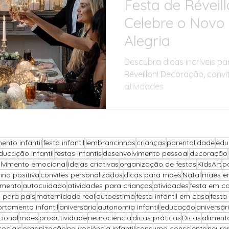
Festa de Réveil
Celebre o Novo 
Alegria
Descubra dicas incríveis p
Réveillon! Decoração, convi
atividades
ento infantil
festa infantil
lembrancinhas
crianças
parentalidade
edu
ducação infantil
festas infantis
desenvolvimento pessoal
decoração
lvimento emocional
ideias criativas
organização de festas
KidsArt
p
lina positiva
convites personalizados
dicas para mães
Natal
mães e
imento
autocuidado
atividades para crianças
atividades
festa em c
 para pais
maternidade real
autoestima
festa infantil em casa
festa
tamento infantil
aniversário
autonomia infantil
educação
aniversár
cional
mães
produtividade
neurociência
dicas práticas
Dicas
alimenta
sociais
organização
neurociência infantil
consumo consciente
neuro