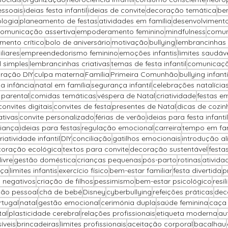
essoais
ideias festa infantil
ideias de convite
decoração temática
be
ologia
planeamento de festas
atividades em família
desenvolvimento
omunicação assertiva
empoderamento feminino
mindfulness
comun
mento crítico
bolo de aniversário
motivação
bullying
lembrancinhas 
liares
empreendedorismo feminino
emoções infantis
limites saudáv
il simples
lembrancinhas criativas
temas de festa infantil
comunicaçã
ração DIY
culpa materna
Família
Primeira Comunhão
bullying infanti
na infância
natal em família
segurança infantil
celebrações natalícia
parental
comidas temáticas
véspera de Natal
criatividade
festas e
convites digitais
convites de festa
presentes de Natal
dicas de cozin
ativas
convite personalizado
férias de verão
ideias para festa infantil
iança
ideias para festas
regulação emocional
carreira
tempo em fam
riatividade infantil
DIY
conciliação
gatilhos emocionais
introdução al
oração ecológica
textos para convite
decoração sustentável
festa
ivre
gestão doméstica
crianças pequenas
pós-parto
rotinas
ativida
nça
limites infantis
exercício físico
bem-estar familiar
festa divertida
p
 negativos
criação de filhos
pessimismo
bem-estar psicológico
resil
ção pessoal
chá de bebé
Disney
cyberbullying
refeições práticas
dec
rtugal
natal
gestão emocional
cerimónia dupla
saúde feminina
caça
tal
plasticidade cerebral
relações profissionais
etiqueta moderna
au
íveis
brincadeiras
limites profissionais
aceitação corporal
bacalhau