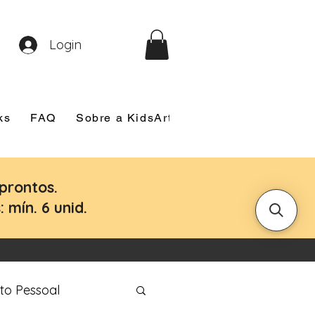
Login
ks
FAQ
Sobre a KidsArt
Sobre Mim
Nosso
prontos.
 mín. 6 unid.
to Pessoal