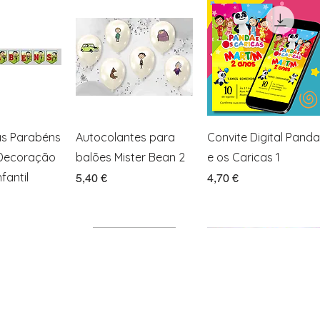
ação rápida
Visualização rápida
Visualização rápida
as Parabéns
Autocolantes para
Convite Digital Panda
 Decoração
balões Mister Bean 2
e os Caricas 1
fantil
Preço
Preço
5,40 €
4,70 €