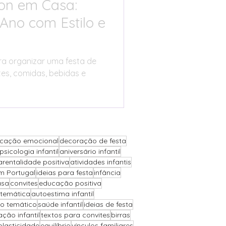
lon em Casa:
Ano com Estilo e
ara organizar uma festa de
tes, comidas, bebidas e
cação emocional
decoração de festa
psicologia infantil
aniversário infantil
arentalidade positiva
atividades infantis
m Portugal
ideias para festa
infância
asa
convites
educação positiva
 temática
autoestima infantil
io temático
saúde infantil
ideias de festa
ção infantil
textos para convites
birras
plasticidade
equilíbrio
vínculos familiares