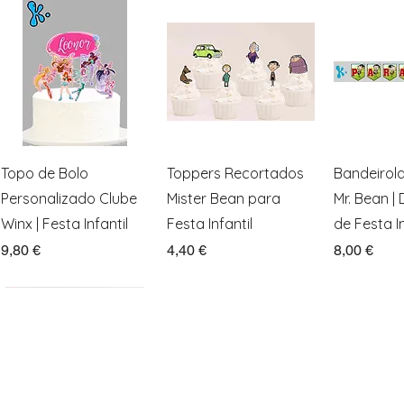
Visualização rápida
Visualização rápida
Visualiz
Topo de Bolo
Toppers Recortados
Bandeirol
Personalizado Clube
Mister Bean para
Mr. Bean |
Winx | Festa Infantil
Festa Infantil
de Festa In
Preço
Preço
Preço
9,80 €
4,40 €
8,00 €