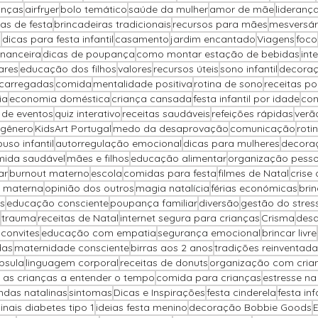
anças
airfryer
bolo temático
saúde da mulher
amor de mãe
lideranç
as de festa
brincadeiras tradicionais
recursos para mães
mesversár
o
dicas para festa infantil
casamento
jardim encantado
Viagens
foco
inanceira
dicas de poupança
como montar estação de bebidas
int
ares
educação dos filhos
valores
recursos úteis
sono infantil
decoraç
carregadas
comida
mentalidade positiva
rotina de sono
receitas p
ia
economia doméstica
criança cansada
festa infantil por idade
con
 de eventos
quiz interativo
receitas saudáveis
refeições rápidas
verã
 gênero
KidsArt Portugal
medo da desaprovação
comunicação
rotin
uso infantil
autorregulação emocional
dicas para mulheres
decora
ida saudável
mães e filhos
educação alimentar
organização pesso
ar
burnout materno
escola
comidas para festa
filmes de Natal
crise
 materna
opinião dos outros
magia natalícia
férias económicas
brin
s
educação consciente
poupança familiar
diversão
gestão do stres
trauma
receitas de Natal
internet segura para crianças
Crisma
desa
 convites
educação com empatia
segurança emocional
brincar livre
das
maternidade consciente
birras aos 2 anos
tradições reinventada
psula
linguagem corporal
receitas de donuts
organização com cria
 as crianças a entender o tempo
comida para crianças
estresse n
ndas natalinas
sintomas
Dicas e Inspirações
festa cinderela
festa inf
sinais diabetes tipo 1
ideias festa menino
decoração Bobbie Goods