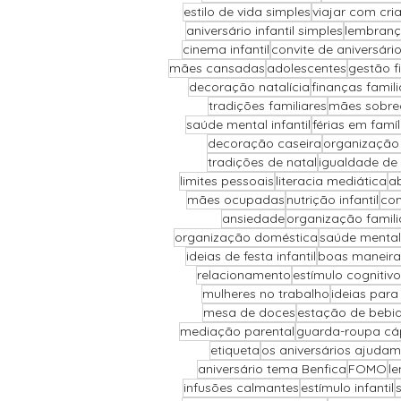
estilo de vida simples
viajar com cri
aniversário infantil simples
lembranç
cinema infantil
convite de aniversári
mães cansadas
adolescentes
gestão f
decoração natalícia
finanças famili
tradições familiares
mães sobre
saúde mental infantil
férias em famíl
decoração caseira
organização
tradições de natal
igualdade de
limites pessoais
literacia mediática
ab
mães ocupadas
nutrição infantil
com
ansiedade
organização famili
organização doméstica
saúde mental
ideias de festa infantil
boas maneira
relacionamento
estímulo cognitivo
mulheres no trabalho
ideias para
mesa de doces
estação de bebi
mediação parental
guarda-roupa cá
etiqueta
os aniversários ajudam
aniversário tema Benfica
FOMO
le
infusões calmantes
estímulo infantil