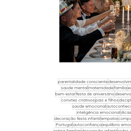
parentalidade consciente
desenvolvim
saúde mental
maternidade
família
e
bem-estar
festa de aniversário
desenvo
convites criativos
pais e filhos
discip
saúde emocional
autoconhec
inteligência emocional
dicas
decoração festa infantil
empatia
compor
Portugal
autoconfiança
equilíbrio emo
rotina familiar
decoração infantil
redes 