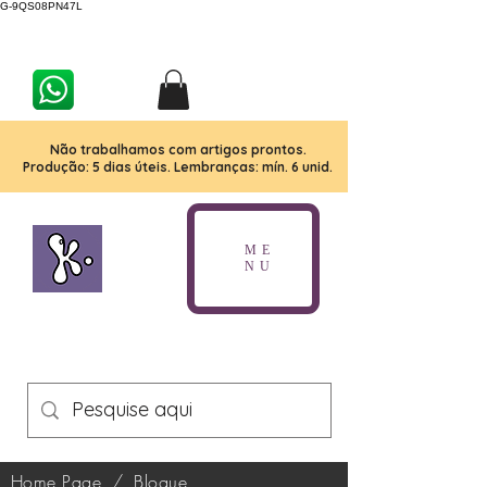
G-9QS08PN47L
Não trabalhamos com artigos prontos.
Produção: 5 dias úteis. Lembranças: mín. 6 unid.
ME
NU
Home Page
/
Blogue