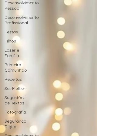
Desenvolvimento
Pessoal
Desenvolvimento
Profissional
Festas
Filhos
Lazer e
Família
Primeira
Comunhão
Receitas
Ser Mulher
Sugestões
de Textos
Fotografia
Segurança
Digital
Desenvolvimento