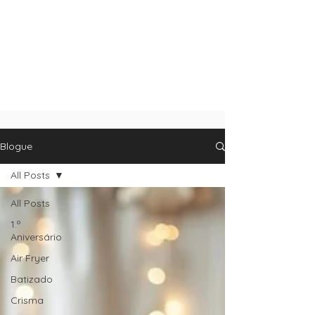
Blogue
All Posts
All Posts
1.º
Aniversário
Air Fryer
Batizado
Crisma