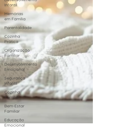
Infantil
Memórias
em Família
Parentalidade
Cozinha
Prática
Organização
Familiar
Desenvolvimento
Emocional
Segurança
Infantil
Cozinha
Familiar
Bem-Estar
Familiar
Educação
Emocional