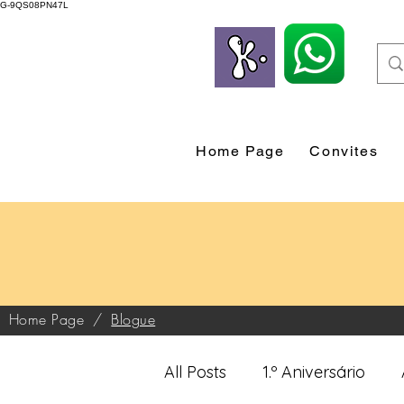
G-9QS08PN47L
Home Page
Convites
Home Page
/
Blogue
All Posts
1.º Aniversário