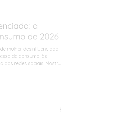
enciada: a
onsumo de 2026
 de mulher desinfluenciada
esso de consumo, às
ão das redes sociais. Mostra
res e famílias procuram
ia, reduzir impulsos,
plificar a vida sem perder
apresenta passos práticos
ificar gatilhos emocionais,
adaptar escolhas a diferentes