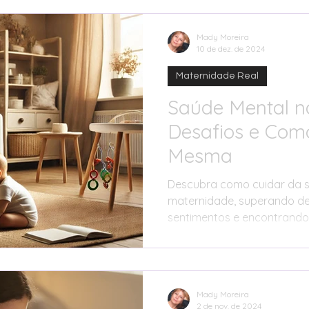
Mady Moreira
10 de dez. de 2024
Maternidade Real
Saúde Mental n
Desafios e Como
Mesma
Descubra como cuidar da s
maternidade, superando de
sentimentos e encontrando
Mady Moreira
2 de nov. de 2024