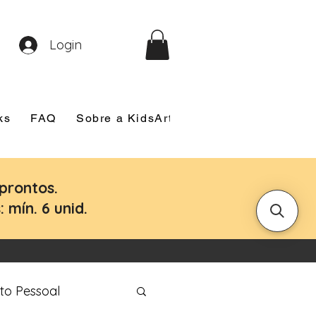
Login
ks
FAQ
Sobre a KidsArt
Sobre Mim
Nosso
prontos.
 mín. 6 unid.
to Pessoal