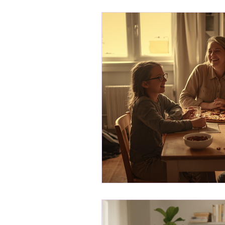
Desenvolvimento Profissio
Receitas
Ser Mulher
Desenvolvimento Infantil
Organização Familiar
Bem-Estar Familiar
Ed
Maternidade Real
Fina