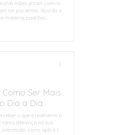
 muitas mães gritam com os
am ser pacientes. Aborda a
lpa materna, padrões
lação emocional. Defende
nstinto, mas uma
toconhecimento,
ração. Inclui estratégias
arar antes da explosão,
za, reparar depois de errar
.
 Como Ser Mais
no Dia a Dia
perceber o que é realmente a
 tanta diferença na sua
e, sobretudo, como aplicá-la