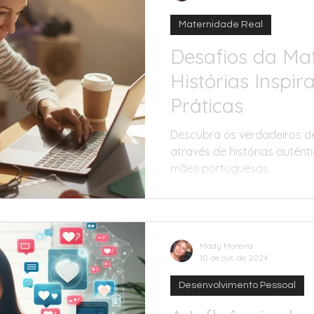
Maternidade Real
Desafios da Mat
Histórias Inspir
Práticas
Descubra os verdadeiros d
através de histórias autênt
mães portuguesas.
Mady Moreira
10 de out. de 2024
Desenvolvimento Pessoal