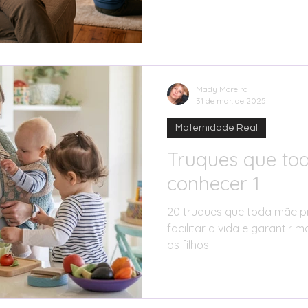
de forma prática no seu dia
Mady Moreira
31 de mar. de 2025
Maternidade Real
Truques que to
conhecer 1
20 truques que toda mãe p
facilitar a vida e garantir
os filhos.