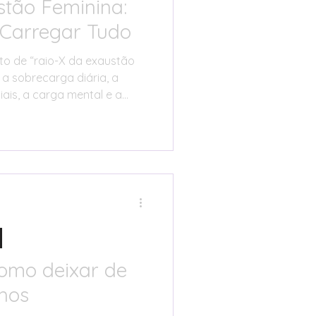
stão Feminina:
Carregar Tudo
ito de “raio-X da exaustão
a sobrecarga diária, a
is, a carga mental e a
uerreira” aumentam o
o apresenta exemplos
tica a autoexigência
ece dicas práticas para
limites, pedir ajuda e
 uma lista libertadora do
emana e
como deixar de
lhos