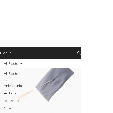
Blogue
All Posts
All Posts
1.º
Aniversário
Air Fryer
Batizado
Crisma