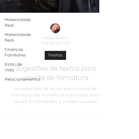
Bem-estar
Feminino
Maternidade
Real
Maternidade
Real
Finanças
Mady Moreira
Familiares
9 de set. de 2021
Estilo de
Vida
Festas
Relacionamentos
Sugestões de textos para
convite de formatura
As sugestões de textos para convite de
formatura são modelos e inspirações para
ajudar os formandos a criarem convites
personalizados