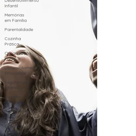
Desenvolvimento
Infantil
Memórias
em Família
Parentalidade
Cozinha
Prática
Organização
Familiar
Desenvolvimento
Emocional
Segurança
Infantil
Cozinha
Familiar
Bem-Estar
Familiar
Educação
Emocional