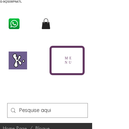
G-9QS08PN47L
ME
NU
Home Page
/
Blogue