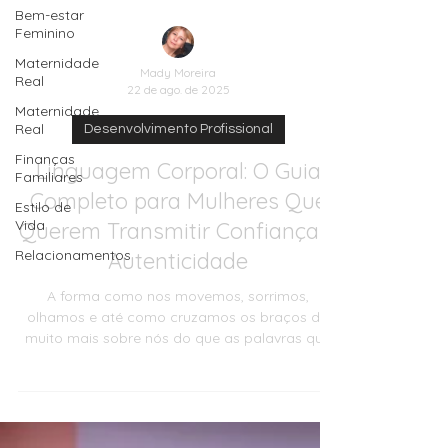
Bem-estar
Feminino
Maternidade
Real
Maternidade
Real
Mady Moreira
Finanças
22 de ago. de 2025
Familiares
Desenvolvimento Profissional
Estilo de
Vida
Linguagem Corporal: O Guia
Relacionamentos
Completo para Mulheres Que
Querem Transmitir Confiança e
Autenticidade
A forma como nos movemos, sorrimos,
olhamos e até como cruzamos os braços diz
muito mais sobre nós do que as palavras que
escolhemos. A linguagem corporal é uma força