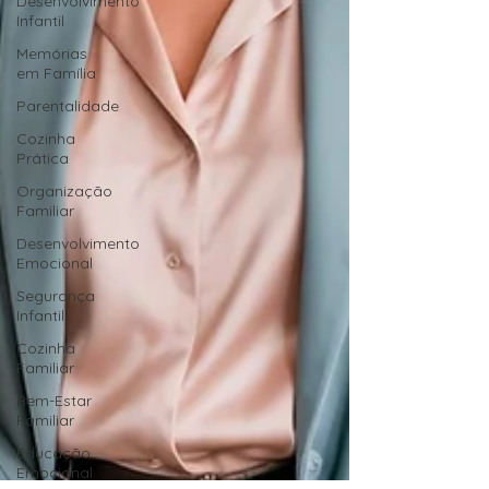
Desenvolvimento
Infantil
Memórias
em Família
Parentalidade
Cozinha
Prática
Organização
Familiar
Desenvolvimento
Emocional
Segurança
Infantil
Cozinha
Familiar
Bem-Estar
Familiar
Educação
Emocional