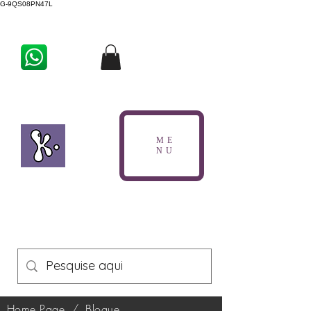
G-9QS08PN47L
ME
NU
Home Page
/
Blogue