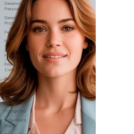
Desenvolvimento
Pessoal
Desenvolvimento
Profissional
Festas
Filhos
Lazer e
Família
Primeira
Comunhão
Receitas
Ser Mulher
Sugestões
de Textos
Fotografia
Segurança
Digital