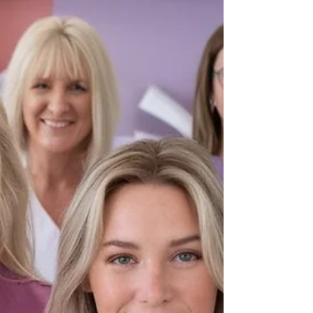
silenciosa, mas incrivelmente poderosa. Para
nós, mulheres, ela pode ser tanto um reflexo
das nossas inseguranças como um instrumento
de empoderamento. Já reparaste como
alguém pode entrar numa sala sem dizer nada
e, ainda assim, conquistar toda a atenção? Isso
não é magia, é consciência da linguagem do
corpo.