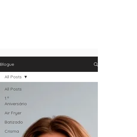
Blogue
All Posts
All Posts
1.º
Aniversário
Air Fryer
Batizado
Crisma