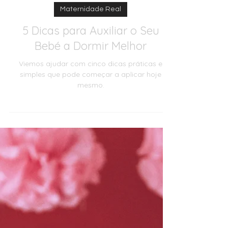
Mady Moreira
6 de fev. de 2024
Maternidade Real
5 Dicas para Auxiliar o Seu
Bebé a Dormir Melhor
Viemos ajudar com cinco dicas práticas e
simples que pode começar a aplicar hoje
mesmo.