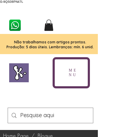
G-9QS08PN47L
Não trabalhamos com artigos prontos.
Produção: 5 dias úteis. Lembranças: mín. 6 unid.
ME
NU
Home Page
/
Blogue