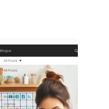
Blogue
All Posts
All Posts
1.º
Aniversário
Air Fryer
Batizado
Crisma