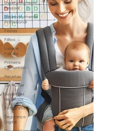
Desenvolvimento
Pessoal
Desenvolvimento
Profissional
Festas
Filhos
Lazer e
Família
Primeira
Comunhão
Receitas
Ser Mulher
Sugestões
de Textos
Fotografia
Segurança
Digital
Desenvolvimento