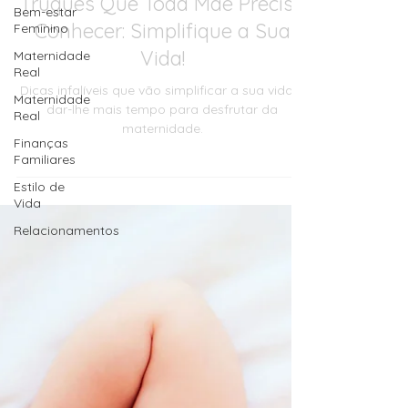
Bem-estar
Maternidade Real
Feminino
Truques Que Toda Mãe Precisa
Maternidade
Real
Conhecer: Simplifique a Sua
Maternidade
Vida!
Real
Dicas infalíveis que vão simplificar a sua vida e
Finanças
Familiares
dar-lhe mais tempo para desfrutar da
maternidade.
Estilo de
Vida
Relacionamentos