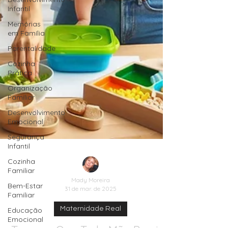
Infantil
Memórias
em Família
Parentalidade
Cozinha
Prática
Organização
Familiar
Desenvolvimento
Emocional
Segurança
Infantil
Cozinha
Familiar
Bem-Estar
Familiar
Mady Moreira
Educação
31 de mar. de 2025
Emocional