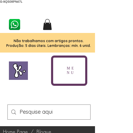
G-9QS08PN47L
Não trabalhamos com artigos prontos.
Produção: 5 dias úteis. Lembranças: mín. 6 unid.
ME
NU
Home Page
/
Blogue