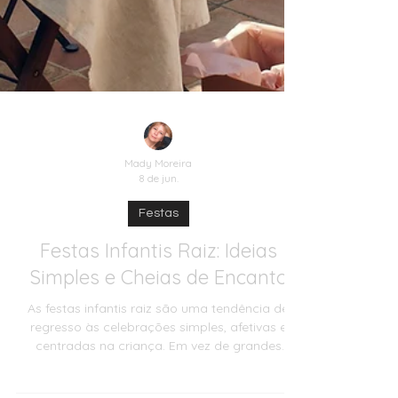
Mady Moreira
8 de jun.
Festas
Festas Infantis Raiz: Ideias
Simples e Cheias de Encanto
As festas infantis raiz são uma tendência de
regresso às celebrações simples, afetivas e