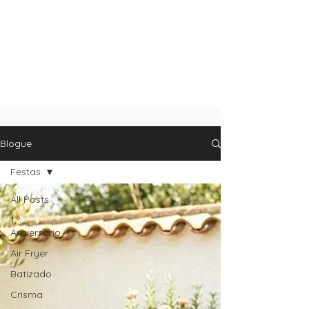
Blogue
Festas
All Posts
1.º
Aniversário
Air Fryer
Batizado
Crisma