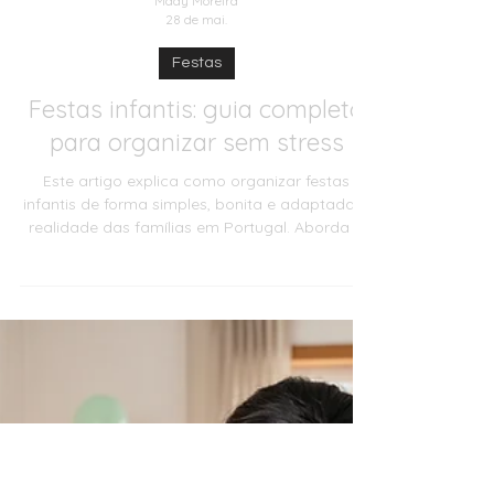
Mady Moreira
28 de mai.
Festas
Festas infantis: guia completo
para organizar sem stress
Este artigo explica como organizar festas
infantis de forma simples, bonita e adaptada à
realidade das famílias em Portugal. Aborda a
escolha do tema, orçamento, local, convites,
decoração, bolo, comida, atividades,
lembrancinhas e checklist de organização.
Também apresenta opções por orçamento,
erros comuns, ideias criativas e respostas
frequentes para mães e pais que querem