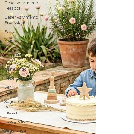
Desenvolvimento
Pessoal
Desenvolvimento
Profissional
Festas
Filhos
Lazer e
Família
Primeira
Comunhão
Receitas
Ser
Mulher
Sugestões
de
Textos
Fotografia
Segurança