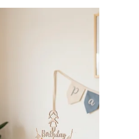
centradas na criança. Em vez de grandes
produções, valorizam bolo, brincadeiras
tradicionais, convidados próximos, decoração
prática e memórias reais. Este tipo de festa
ajuda famílias em Portugal a reduzir custos,
evitar excesso de pressão e criar aniversários
mais leves. Pode incluir temas, personalização
e decoração bonita, desde que usados com
equilíbrio. O foco principal é a experiên