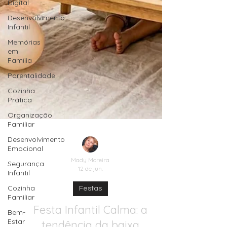
Digital
Desenvolvimento
Infantil
Memórias
em
Família
Parentalidade
Cozinha
Prática
Organização
Familiar
Desenvolvimento
Emocional
Segurança
Infantil
Mady Moreira
12 de jun.
Cozinha
Familiar
Festas
Bem-
Estar