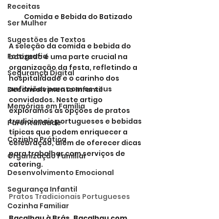
Receitas
Comida e Bebida do Batizado
Ser Mulher
Sugestões de Textos
A seleção da comida e bebida do 
Fotografia
batizado é uma parte crucial na 
organização da festa, refletindo a 
Segurança Digital
hospitalidade e o carinho dos 
anfitriões para com os seus 
Desenvolvimento Infantil
convidados. Neste artigo 
Memórias em Família
exploramos as opções de pratos 
tradicionais portugueses e bebidas 
Parentalidade
típicas que podem enriquecer a 
Cozinha Prática
celebração, além de oferecer dicas 
para trabalhar com serviços de 
Organização Familiar
catering.
Desenvolvimento Emocional
Segurança Infantil
Pratos Tradicionais Portugueses
Cozinha Familiar
Bacalhau à Brás, Bacalhau com 