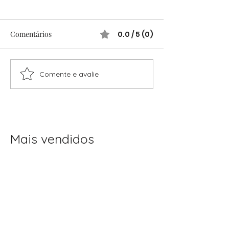
Comentários
0.0 / 5 (0)
Comente e avalie
Festas Infantis Raiz: Ideias
Festas infantis: 
Simples e Cheias de
completo para o
Encanto
sem stress
Mais vendidos