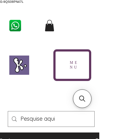
G-9QS08PN47L
ME
NU