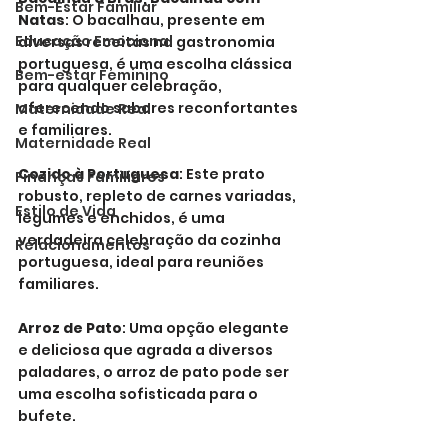
Bem-Estar Familiar
Natas
: O bacalhau, presente em 
Educação Emocional
diversas receitas na gastronomia 
portuguesa, é uma escolha clássica 
Bem-estar Feminino
para qualquer celebração, 
oferecendo sabores reconfortantes 
Maternidade Real
e familiares.
Maternidade Real
Cozido à Portuguesa
: Este prato 
Finanças Familiares
robusto, repleto de carnes variadas, 
Estilo de Vida
legumes e enchidos, é uma 
verdadeira celebração da cozinha 
Relacionamentos
portuguesa, ideal para reuniões 
familiares.
Arroz de Pato
: Uma opção elegante 
e deliciosa que agrada a diversos 
paladares, o arroz de pato pode ser 
uma escolha sofisticada para o 
bufete.