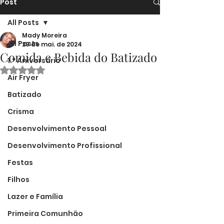
Post
All Posts
Mady Moreira
All Posts
29 de mai. de 2024
Comida e Bebida do Batizado
1.º Aniversário
Avaliado com NaN de 5 estrelas.
Air Fryer
Batizado
Crisma
Desenvolvimento Pessoal
Desenvolvimento Profissional
Festas
Filhos
Lazer e Família
Primeira Comunhão