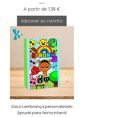
Preço promocional
A partir de
1,38 €
Adicionar ao carrinho
Saco Lembrança personalizado
Sprunki para festa infantil