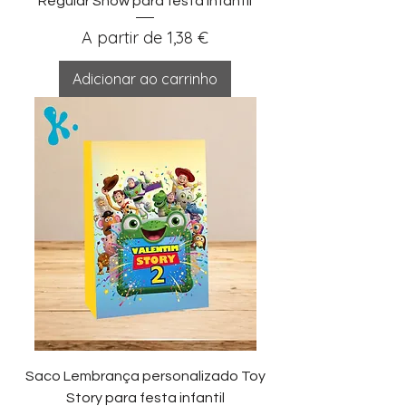
Regular Show para festa infantil
Preço promocional
A partir de
1,38 €
Adicionar ao carrinho
Saco Lembrança personalizado Toy
Story para festa infantil