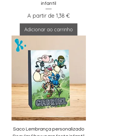
infantil
Preço promocional
A partir de
1,38 €
Adicionar ao carrinho
Saco Lembrança personalizado