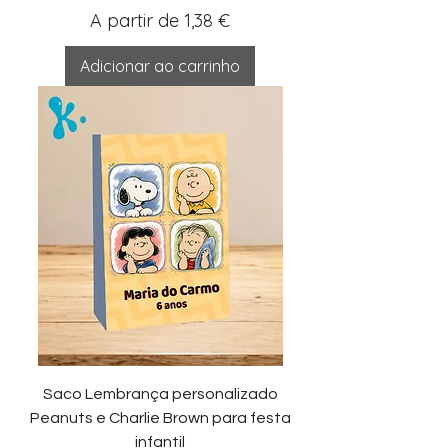
Preço promocional
A partir de
1,38 €
Adicionar ao carrinho
Saco Lembrança personalizado
Peanuts e Charlie Brown para festa
infantil