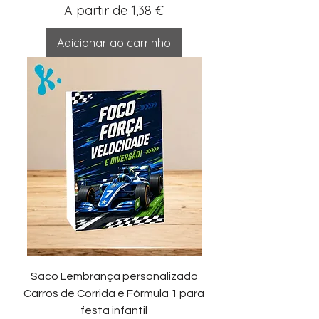
Preço promocional
A partir de
1,38 €
Adicionar ao carrinho
Saco Lembrança personalizado
Carros de Corrida e Fórmula 1 para
festa infantil