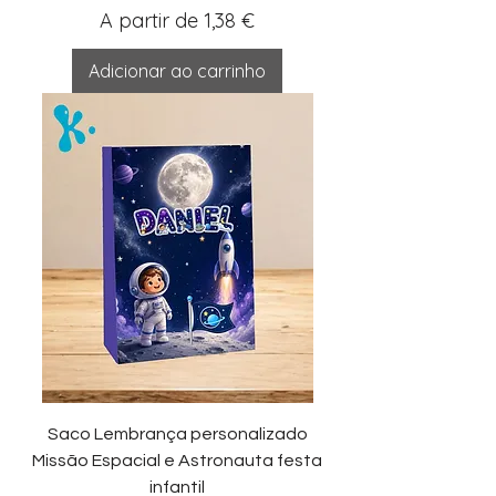
Preço promocional
A partir de
1,38 €
Adicionar ao carrinho
Saco Lembrança personalizado
Missão Espacial e Astronauta festa
infantil