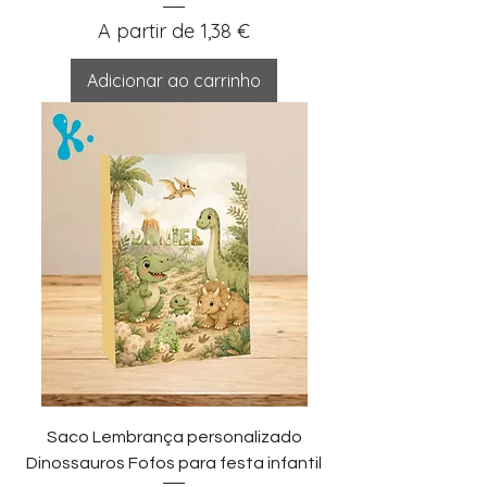
Preço promocional
A partir de
1,38 €
Adicionar ao carrinho
Saco Lembrança personalizado
Dinossauros Fofos para festa infantil