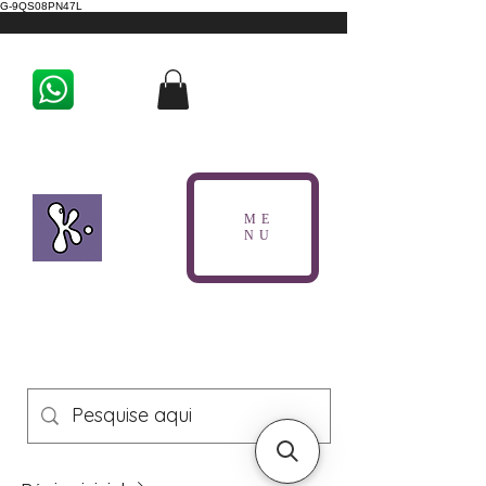
G-9QS08PN47L
ME
NU