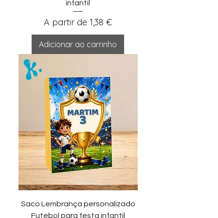
infantil
Preço promocional
A partir de
1,38 €
Adicionar ao carrinho
Saco Lembrança personalizado
Futebol para festa infantil