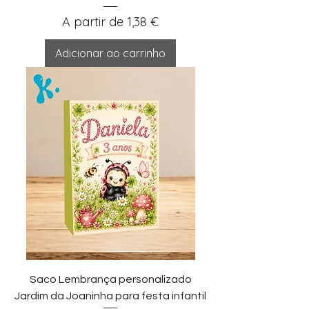
Preço promocional
A partir de
1,38 €
Adicionar ao carrinho
Saco Lembrança personalizado
Jardim da Joaninha para festa infantil