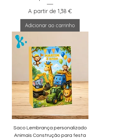
Preço promocional
A partir de
1,38 €
Adicionar ao carrinho
Saco Lembrança personalizado
Animais Construção para festa