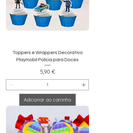
Toppers e Wrappers Decorativo
Playmobil Polícia para Doces
Preço
5,90 €
Adicionar ao carrinho