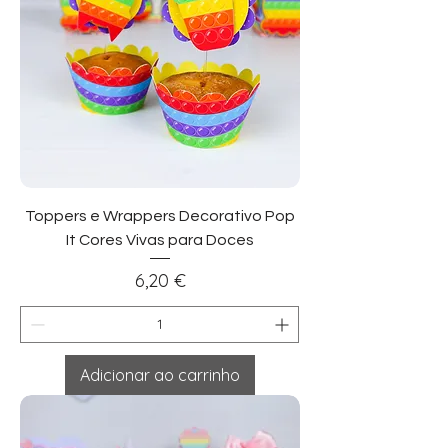
Toppers e Wrappers Decorativo Pop
It Cores Vivas para Doces
Preço
6,20 €
Adicionar ao carrinho