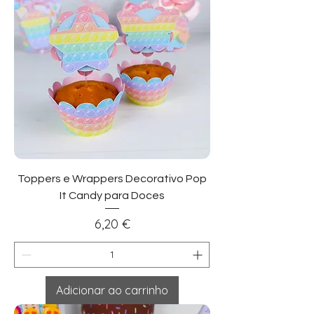
Toppers e Wrappers Decorativo Pop
It Candy para Doces
Preço
6,20 €
Adicionar ao carrinho