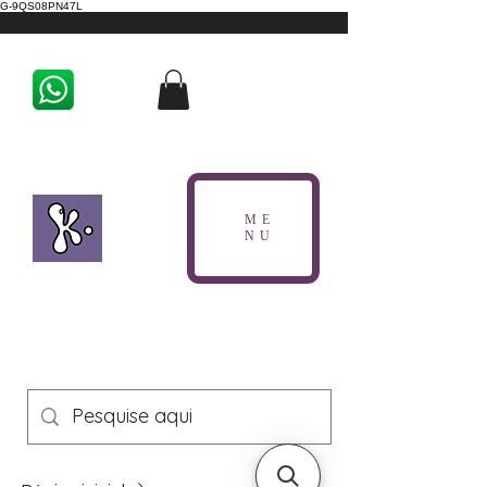
G-9QS08PN47L
ME
NU