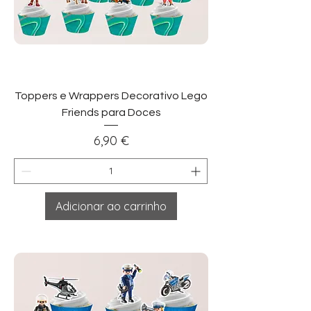
Toppers e Wrappers Decorativo Lego
Friends para Doces
Preço
6,90 €
Adicionar ao carrinho