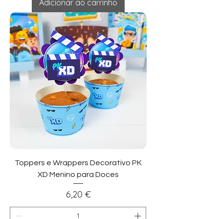
Adicionar ao carrinho
Toppers e Wrappers Decorativo PK
XD Menino para Doces
Preço
6,20 €