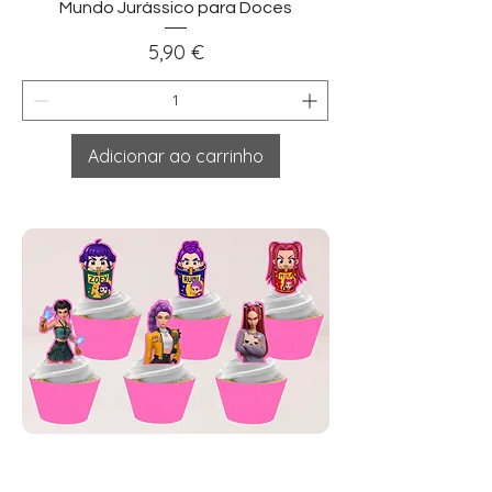
Mundo Jurássico para Doces
Preço
5,90 €
Adicionar ao carrinho