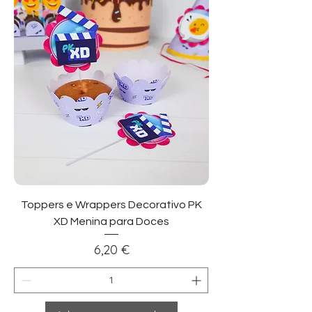
Toppers e Wrappers Decorativo PK
XD Menina para Doces
Preço
6,20 €