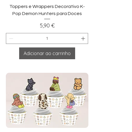
Toppers e Wrappers Decorativo K-
Pop Demon Hunters para Doces
Preço
5,90 €
Adicionar ao carrinho