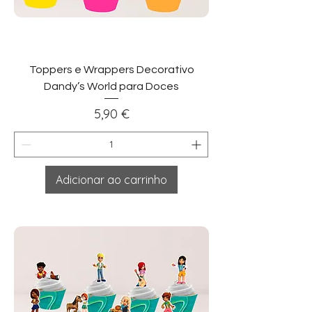
Toppers e Wrappers Decorativo
Dandy’s World para Doces
Preço
5,90 €
Adicionar ao carrinho