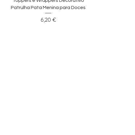
Toppers e Wrappers Decorativo
Patrulha Pata Menina para Doces
Preço
6,20 €
Adicionar ao carrinho