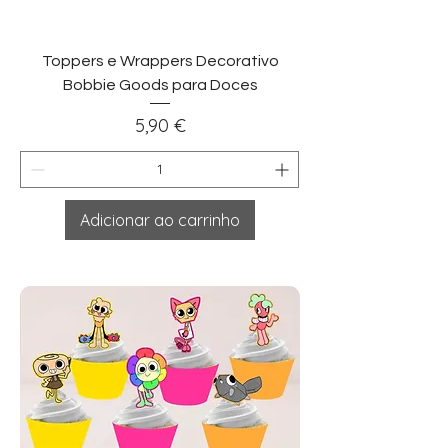
Toppers e Wrappers Decorativo
Bobbie Goods para Doces
Preço
5,90 €
Adicionar ao carrinho