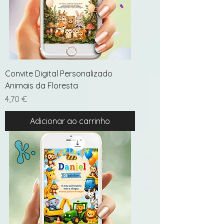
Convite Digital Personalizado
Animais da Floresta
Preço
4,70 €
Adicionar ao carrinho