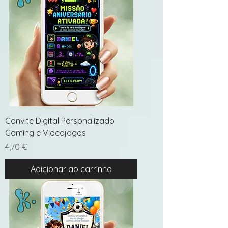
Convite Digital Personalizado
Gaming e Videojogos
Preço
4,70 €
Adicionar ao carrinho