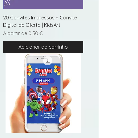
20 Convites Impressos + Convite
Digital de Oferta | KidsArt
Preço promocional
A partir de
0,50 €
Adicionar ao carrinho