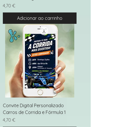
Preço
4,70 €
Adicionar ao carrinho
Convite Digital Personalizado
Carros de Corrida e Fórmula 1
Preço
4,70 €