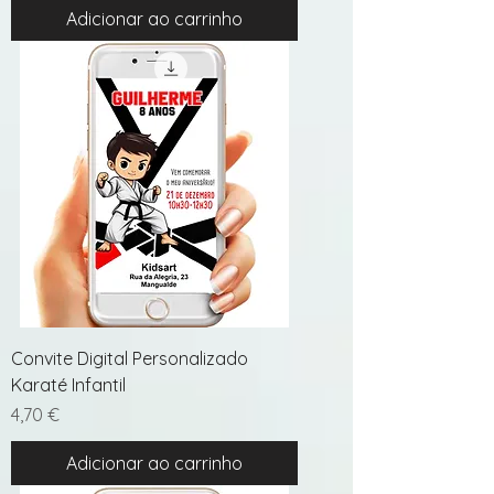
Adicionar ao carrinho
Convite Digital Personalizado
Karaté Infantil
Preço
4,70 €
Adicionar ao carrinho