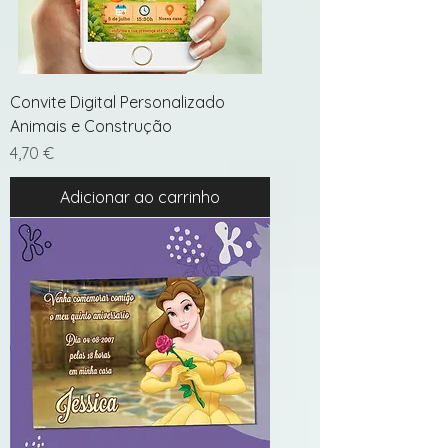
Convite Digital Personalizado
Animais e Construção
Preço
4,70 €
Adicionar ao carrinho