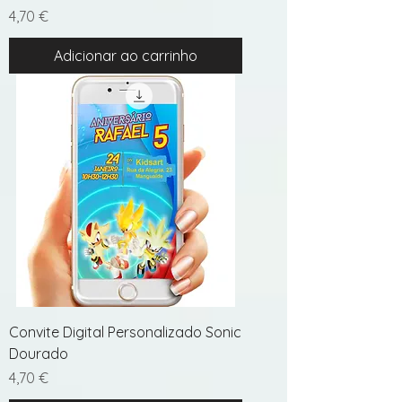
Preço
4,70 €
Adicionar ao carrinho
Convite Digital Personalizado Sonic
Dourado
Preço
4,70 €