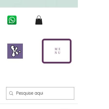
G-9QS08PN47L
ME
NU