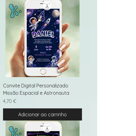
Convite Digital Personalizado
Missão Espacial e Astronauta
Preço
4,70 €
Adicionar ao carrinho