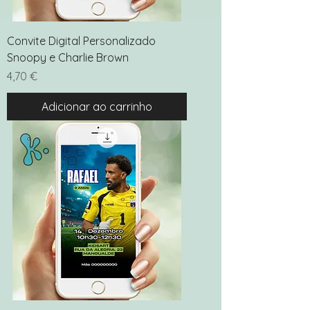
Convite Digital Personalizado
Snoopy e Charlie Brown
Preço
4,70 €
Adicionar ao carrinho