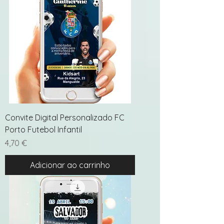
Convite Digital Personalizado FC
Porto Futebol Infantil
Preço
4,70 €
Adicionar ao carrinho