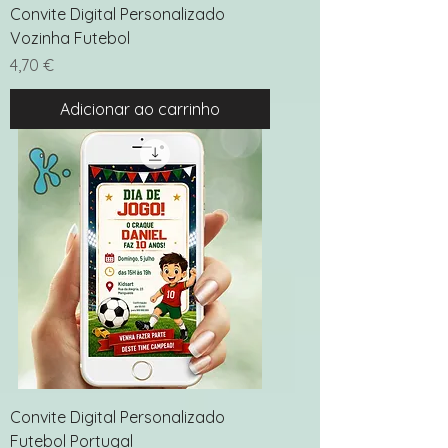
Convite Digital Personalizado
Vozinha Futebol
Preço
4,70 €
Adicionar ao carrinho
Convite Digital Personalizado
Futebol Portugal