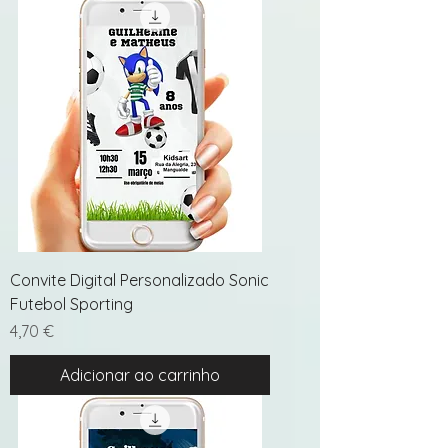
Convite Digital Personalizado Sonic
Futebol Sporting
Preço
4,70 €
Adicionar ao carrinho