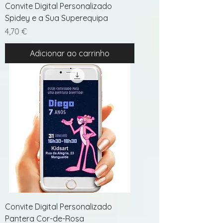
Convite Digital Personalizado
Spidey e a Sua Superequipa
Preço
4,70 €
Adicionar ao carrinho
Convite Digital Personalizado
Pantera Cor-de-Rosa