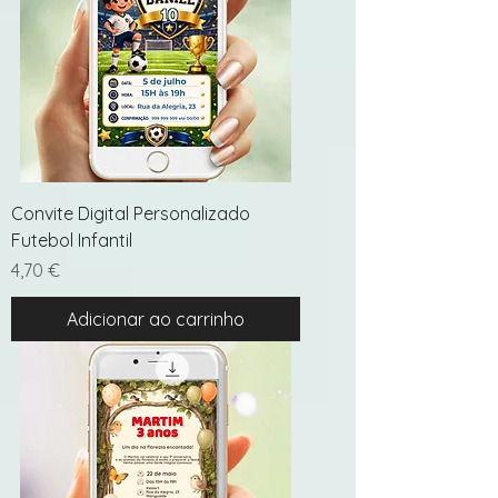
Convite Digital Personalizado
Futebol Infantil
Preço
4,70 €
Adicionar ao carrinho