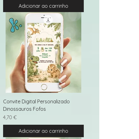
Adicionar ao carrinho
Convite Digital Personalizado
Dinossauros Fofos
Preço
4,70 €
Adicionar ao carrinho