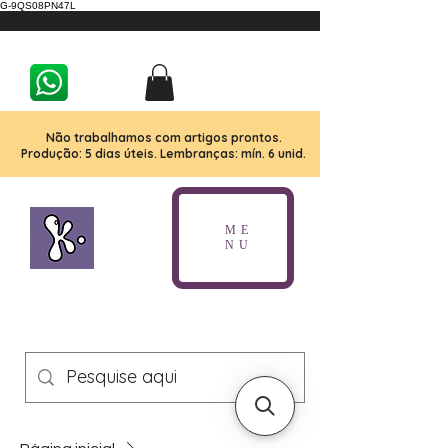
G-9QS08PN47L
Não trabalhamos com artigos prontos.
Produção: 5 dias úteis. Lembranças: mín. 6 unid.
ME
NU