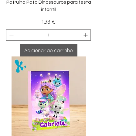
Patrulha Pata Dinossauros para festa
infantil
Preço
1,38 €
Adicionar ao carrinho