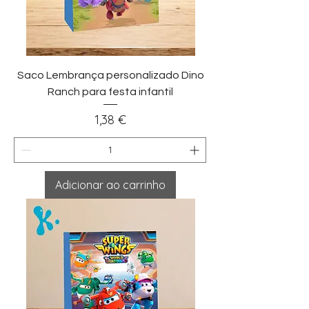
Saco Lembrança personalizado Dino
Ranch para festa infantil
Preço
1,38 €
Adicionar ao carrinho