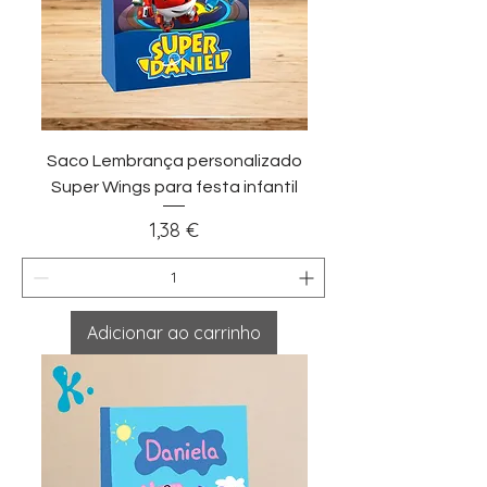
Saco Lembrança personalizado
Super Wings para festa infantil
Preço
1,38 €
Adicionar ao carrinho