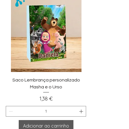
Saco Lembrança personalizado
Masha e o Urso
Preço
1,38 €
Adicionar ao carrinho