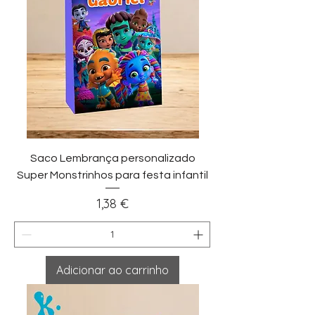
Saco Lembrança personalizado
Super Monstrinhos para festa infantil
Preço
1,38 €
Adicionar ao carrinho