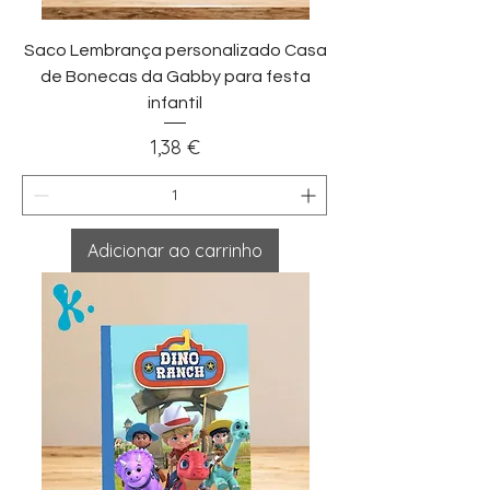
Saco Lembrança personalizado Casa
de Bonecas da Gabby para festa
infantil
Preço
1,38 €
Adicionar ao carrinho