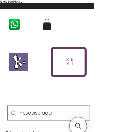
G-9QS08PN47L
ME
NU