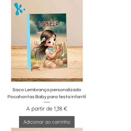
Saco Lembrança personalizado
Pocahontas Baby para festa infantil
Preço promocional
A partir de
1,38 €
Adicionar ao carrinho