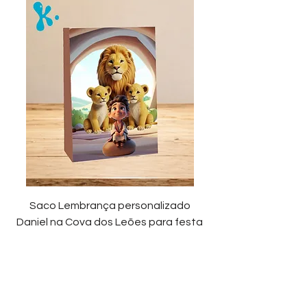
Saco Lembrança personalizado
Daniel na Cova dos Leões para festa
infantil
Preço promocional
A partir de
1,38 €
Adicionar ao carrinho