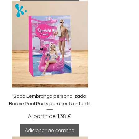
Saco Lembrança personalizado
Barbie Pool Party para festa infantil
Preço promocional
A partir de
1,38 €
Adicionar ao carrinho