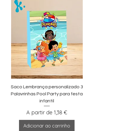
Saco Lembrança personalizado 3
Palavrinhas Pool Party para festa
infantil
Preço promocional
A partir de
1,38 €
Adicionar ao carrinho