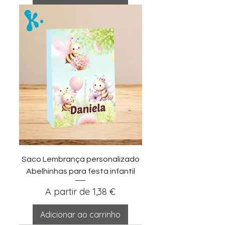
Saco Lembrança personalizado
Abelhinhas para festa infantil
Preço promocional
A partir de
1,38 €
Adicionar ao carrinho