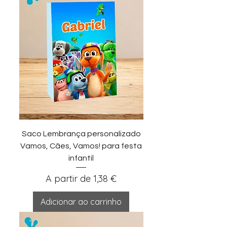
Saco Lembrança personalizado
Vamos, Cães, Vamos! para festa
infantil
Preço promocional
A partir de
1,38 €
Adicionar ao carrinho