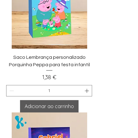
Saco Lembrança personalizado
Porquinha Peppa para festa infantil
Preço
1,38 €
Adicionar ao carrinho