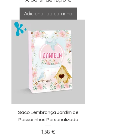
Adicionar ao carrinho
Saco Lembrança Jardim de
Passarinhos Personalizado
Preço
1,38 €