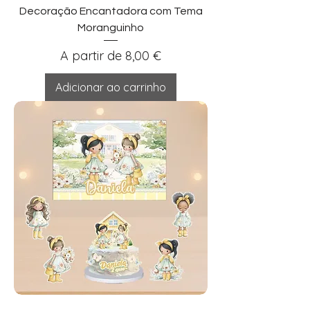
Decoração Encantadora com Tema
Moranguinho
Preço promocional
A partir de
8,00 €
Adicionar ao carrinho