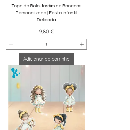
Topo de Bolo Jardim de Bonecas
Personalizado | Festa Infantil
Delicada
Preço
9,80 €
Adicionar ao carrinho