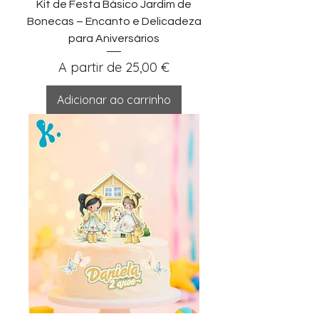
Kit de Festa Básico Jardim de
Bonecas – Encanto e Delicadeza
para Aniversários
Preço promocional
A partir de
25,00 €
Adicionar ao carrinho