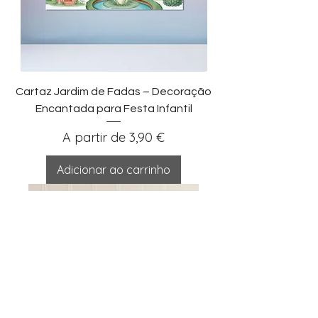
Cartaz Jardim de Fadas – Decoração
Encantada para Festa Infantil
Preço promocional
A partir de
3,90 €
Adicionar ao carrinho