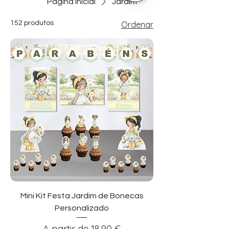
Página inicial
Jardim
152 produtos
Ordenar
Mini Kit Festa Jardim de Bonecas
Personalizado
Preço promocional
A partir de
18,90 €