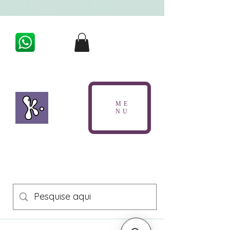
G-9QS08PN47L
ME
NU