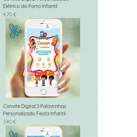
Elétrico do Porto Infantil
Preço
4,70 €
Convite Digital 3 Palavrinhas
Personalizado Festa Infantil
Preço
7,40 €