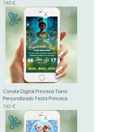
Preço
7,40 €
Convite Digital Princesa Tiana
Personalizado Festa Princesa
Preço
7,40 €