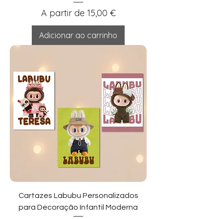
Preço promocional
A partir de
15,00 €
Adicionar ao carrinho
Cartazes Labubu Personalizados
para Decoração Infantil Moderna