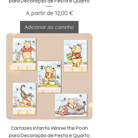
para Decoração de Festa e Quarto
Preço promocional
A partir de
12,00 €
Adicionar ao carrinho
Cartazes Infantis Winnie the Pooh
para Decoração de Festa e Quarto