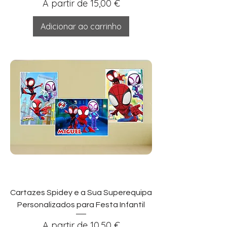
Preço promocional
A partir de
15,00 €
Adicionar ao carrinho
Cartazes Spidey e a Sua Superequipa
Personalizados para Festa Infantil
Preço promocional
A partir de
10,50 €