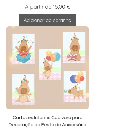
Preço promocional
A partir de
15,00 €
Adicionar ao carrinho
Cartazes Infantis Capivara para
Decoração de Festa de Aniversário