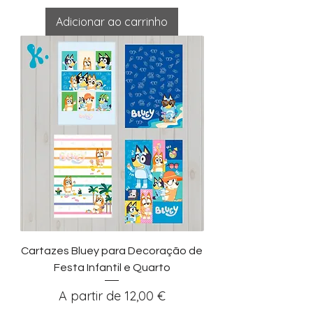
Adicionar ao carrinho
Cartazes Bluey para Decoração de
Festa Infantil e Quarto
Preço promocional
A partir de
12,00 €