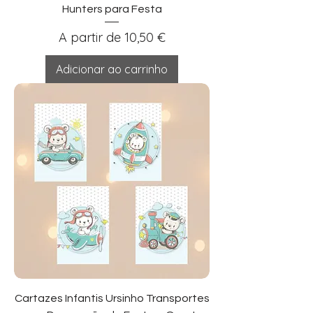
Hunters para Festa
Preço promocional
A partir de
10,50 €
Adicionar ao carrinho
Cartazes Infantis Ursinho Transportes