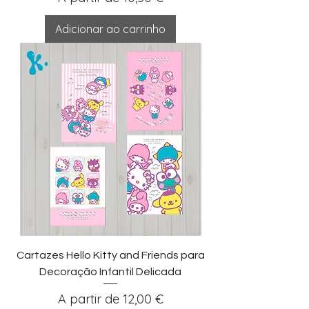
Adicionar ao carrinho
Cartazes Hello Kitty and Friends para
Decoração Infantil Delicada
Preço promocional
A partir de
12,00 €