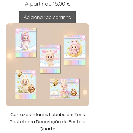
Preço promocional
A partir de
15,00 €
Adicionar ao carrinho
Cartazes Infantis Labubu em Tons
Pastel para Decoração de Festa e
Quarto