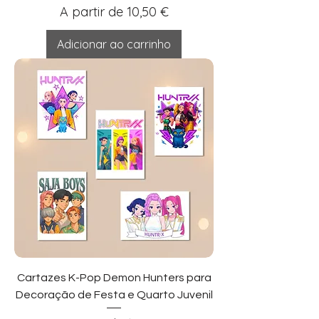
Preço promocional
A partir de
10,50 €
Adicionar ao carrinho
Cartazes K-Pop Demon Hunters para
Decoração de Festa e Quarto Juvenil