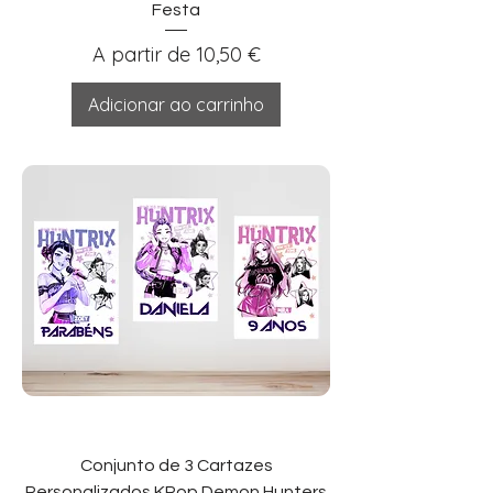
Festa
Preço promocional
A partir de
10,50 €
Adicionar ao carrinho
Conjunto de 3 Cartazes
Personalizados KPop Demon Hunters