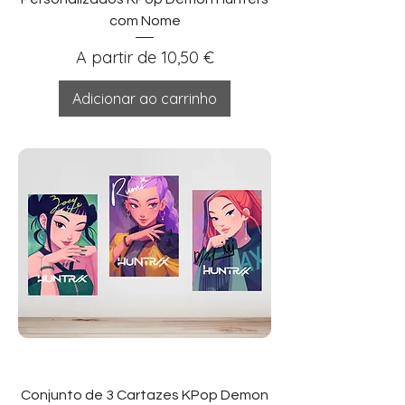
com Nome
Preço promocional
A partir de
10,50 €
Adicionar ao carrinho
Conjunto de 3 Cartazes KPop Demon