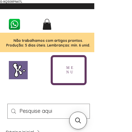
G-9QS08PN47L
Não trabalhamos com artigos prontos.
Produção: 5 dias úteis. Lembranças: mín. 6 unid.
ME
NU