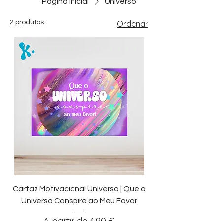
Página inicial
Universo
2 produtos
Ordenar
Cartaz Motivacional Universo | Que o
Universo Conspire ao Meu Favor
Preço promocional
A partir de
4,90 €