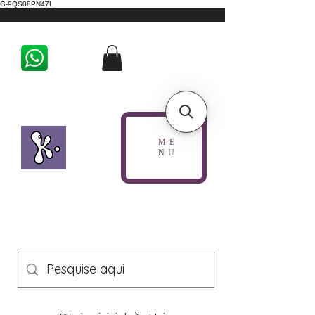
G-9QS08PN47L
ME
NU