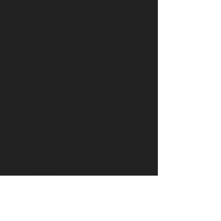
Aniversário do Seu Filho
Como enviar convites online com classe e
etiqueta
Dicas
Métodos de pagamento aceites
Portes de envio
Edição de fotos
Sobre mim
Como encomendar
Contacte-nos
FAQ
Horário:
Seg. - sex.: 7:00 - 17:00
​​Sábado: 7:00 - 13:00
​Domingo: fechado