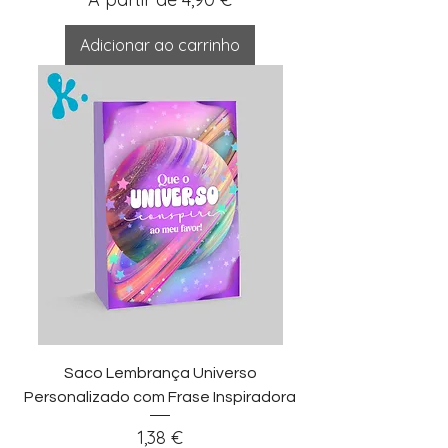
Adicionar ao carrinho
Saco Lembrança Universo
Personalizado com Frase Inspiradora
Preço
1,38 €