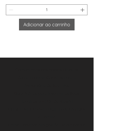
Adicionar ao carrinho
Comentários dos nossos clientes
Como Imprimir Convites para o
Aniversário do Seu Filho
Guia Prático para Imprimir os Seus
Ficheiros em PDF da KidsArt
Como Enviar Convite Digital para Amigos
e Família
Como Convidar Amigos da Escola para o