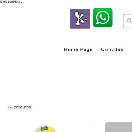
G-9QS08PN47L
Home Page
Convites
166 produtos