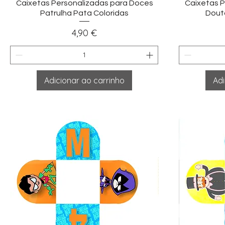
Visualização rápida
Vi
Caixetas Personalizadas para Doces
Caixetas P
Patrulha Pata Coloridas
Dout
Preço
4,90 €
Adicionar ao carrinho
Adi