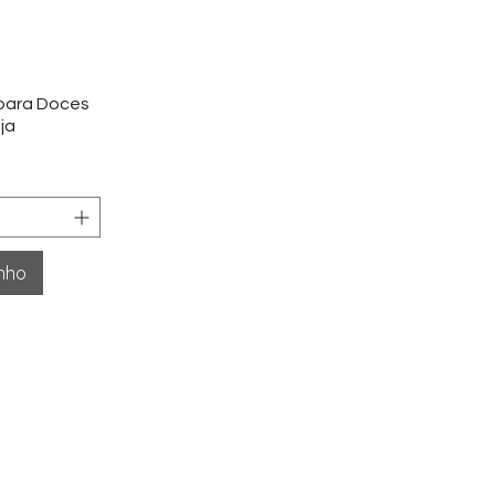
ida
 para Doces
ja
inho