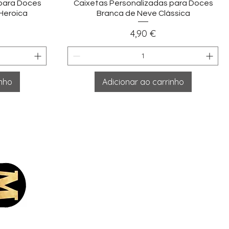
ida
Visualização rápida
 para Doces
Caixetas Personalizadas para Doces
Heroica
Branca de Neve Clássica
Preço
4,90 €
inho
Adicionar ao carrinho