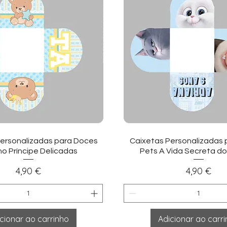
sualização rápida
Visualização ráp
ersonalizadas para Doces
Caixetas Personalizadas
ho Príncipe Delicadas
Pets A Vida Secreta do
Preço
Preço
4,90 €
4,90 €
cionar ao carrinho
Adicionar ao carr