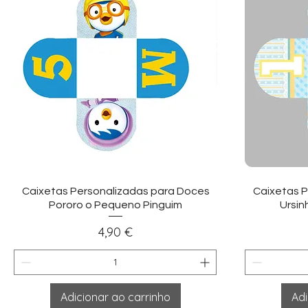
Visualização rápida
Vi
Caixetas Personalizadas para Doces
Caixetas P
Pororo o Pequeno Pinguim
Ursin
Preço
4,90 €
Adicionar ao carrinho
Adi