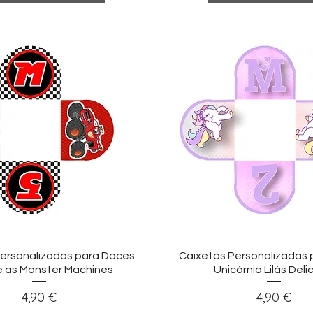
sualização rápida
Visualização ráp
ersonalizadas para Doces
Caixetas Personalizadas
e as Monster Machines
Unicórnio Lilás Del
Preço
Preço
4,90 €
4,90 €