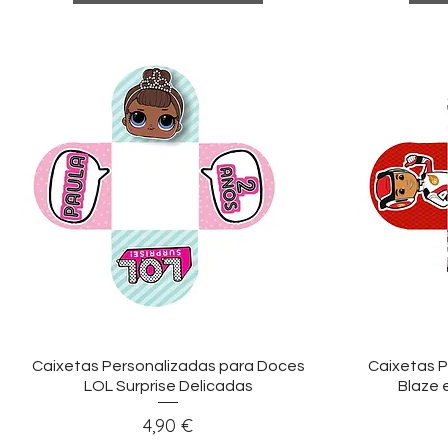
Visualização rápida
Vi
Caixetas Personalizadas para Doces
Caixetas P
LOL Surprise Delicadas
Blaze 
Preço
4,90 €