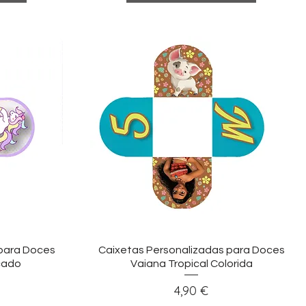
ida
Visualização rápida
 para Doces
Caixetas Personalizadas para Doces
icado
Vaiana Tropical Colorida
Preço
4,90 €