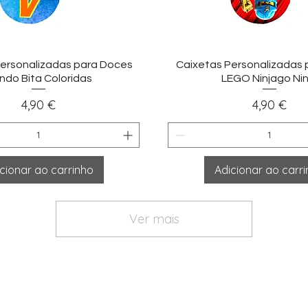
sualização rápida
Visualização ráp
ersonalizadas para Doces
Caixetas Personalizadas
ndo Bita Coloridas
LEGO Ninjago Nin
Preço
Preço
4,90 €
4,90 €
cionar ao carrinho
Adicionar ao carr
Ver mais