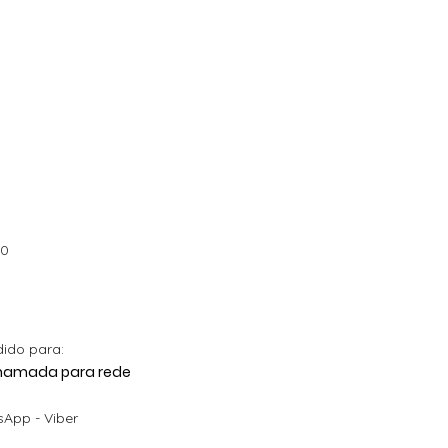
00
dido para:
 Chamada para rede
App - Viber