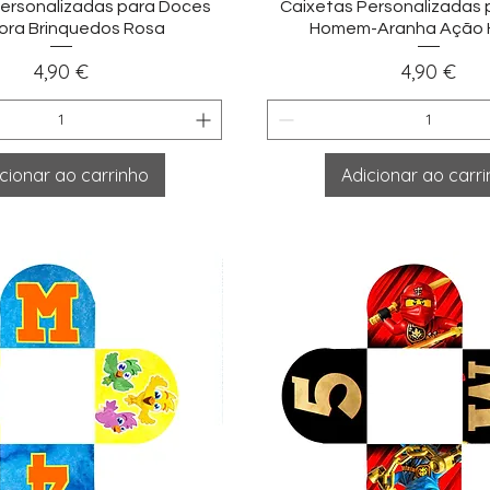
sualização rápida
Visualização ráp
ersonalizadas para Doces
Caixetas Personalizadas
ora Brinquedos Rosa
Homem-Aranha Ação 
Preço
Preço
4,90 €
4,90 €
cionar ao carrinho
Adicionar ao carr