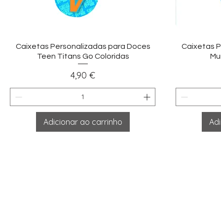
Visualização rápida
Vi
Caixetas Personalizadas para Doces
Caixetas P
Teen Titans Go Coloridas
Mu
Preço
4,90 €
Adicionar ao carrinho
Adi