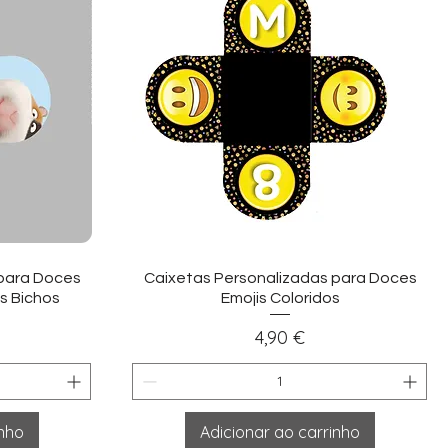
ida
Visualização rápida
 para Doces
Caixetas Personalizadas para Doces
s Bichos
Emojis Coloridos
Preço
4,90 €
inho
Adicionar ao carrinho