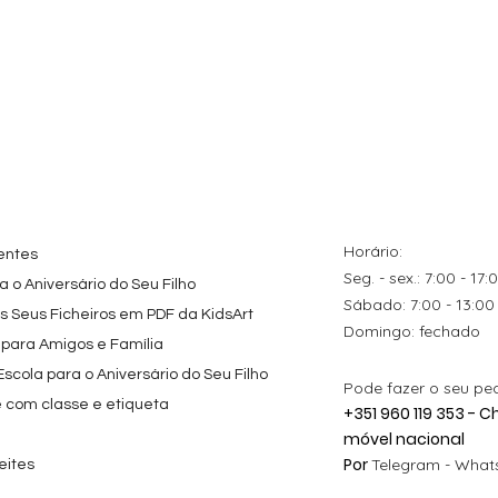
Horário:
entes
Seg. - sex.: 7:00 - 17:
 o Aniversário do Seu Filho
​​Sábado: 7:00 - 13:00
os Seus Ficheiros em PDF da KidsArt
​Domingo: fechado
 para Amigos e Família
cola para o Aniversário do Seu Filho
Pode fazer o seu pe
e com classe e etiqueta
+351 960 119 353 -
móvel nacional
Por
Telegram -
Whats
eites