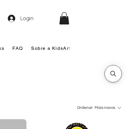
Login
ks
FAQ
Sobre a KidsArt
Sobre Mim
Nosso
Ordenar:
Mais novos