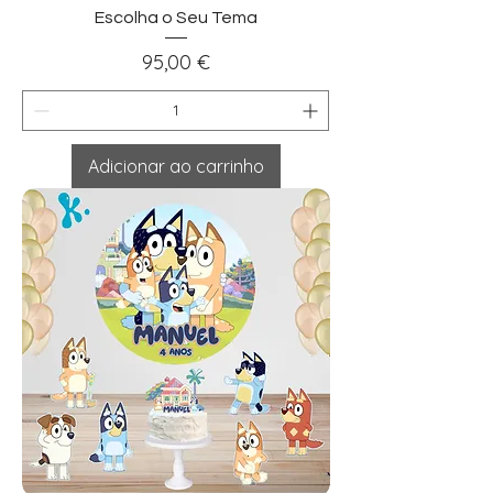
Escolha o Seu Tema
Preço
95,00 €
Adicionar ao carrinho