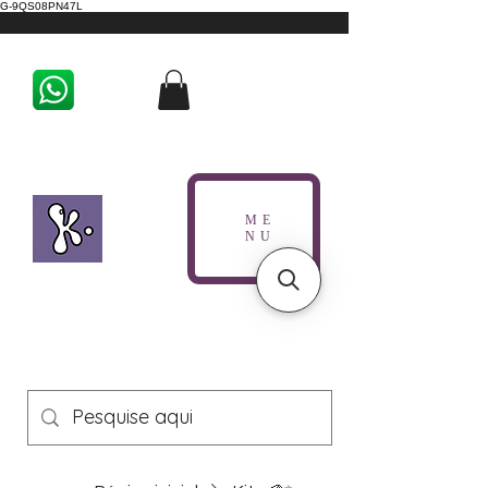
G-9QS08PN47L
ME
NU