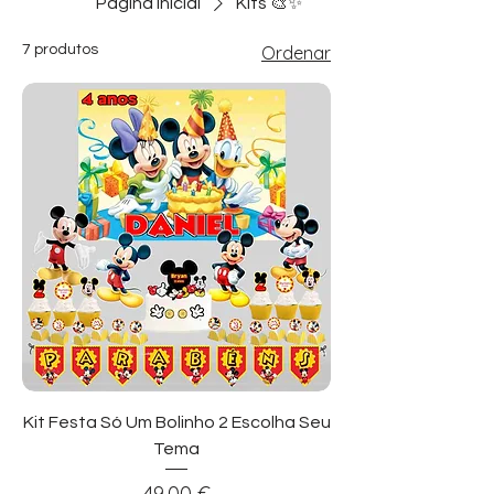
Página inicial
Kits 🎨✨
7 produtos
Ordenar
Kit Festa Só Um Bolinho 2 Escolha Seu
Tema
Preço
49,00 €