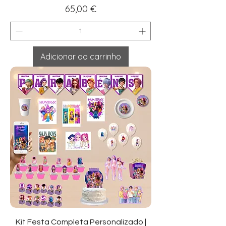
Preço
65,00 €
Adicionar ao carrinho
Kit Festa Completa Personalizado |