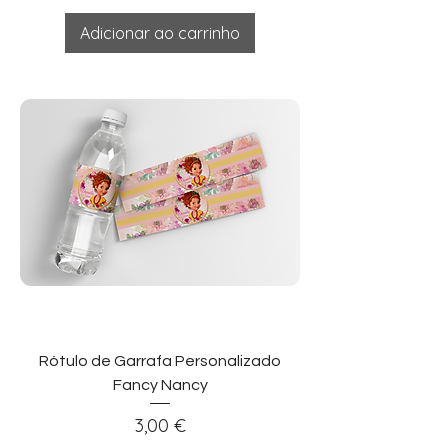
Adicionar ao carrinho
Rótulo de Garrafa Personalizado
Fancy Nancy
Preço
3,00 €