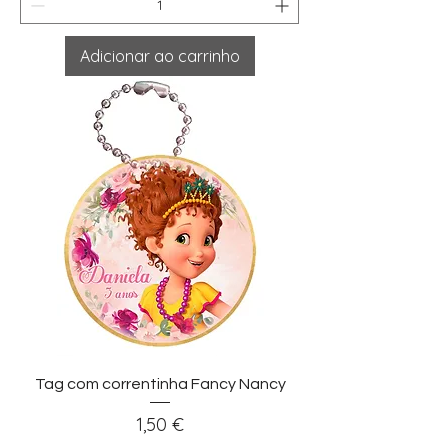
Adicionar ao carrinho
Tag com correntinha Fancy Nancy
Preço
1,50 €