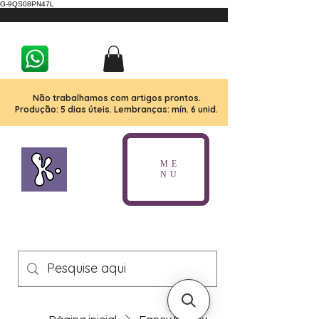
G-9QS08PN47L
Não trabalhamos com artigos prontos.
Produção: 5 dias úteis. Lembranças: mín. 6 unid.
ME
NU