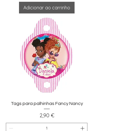
Adicionar ao carrinho
Tags para palhinhas Fancy Nancy
Preço
2,90 €