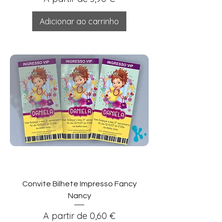
Adicionar ao carrinho
Convite Bilhete Impresso Fancy
Nancy
Preço promocional
A partir de
0,60 €