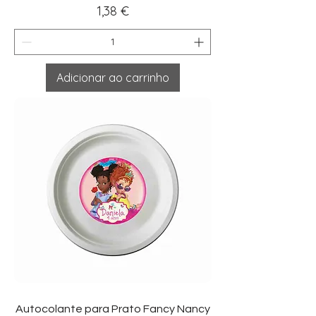
Preço
1,38 €
Adicionar ao carrinho
Autocolante para Prato Fancy Nancy