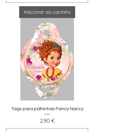
Adicionar ao carrinho
Tags para palhinhas Fancy Nancy
Preço
2,90 €