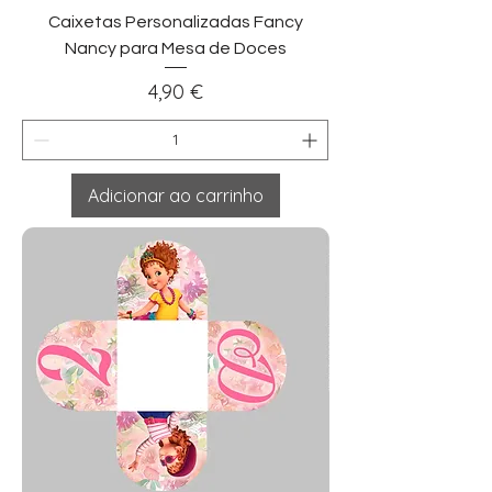
Caixetas Personalizadas Fancy
Nancy para Mesa de Doces
Preço
4,90 €
Adicionar ao carrinho