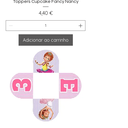
Toppers Cupcake Fancy Nancy
Preço
4,40 €
Adicionar ao carrinho