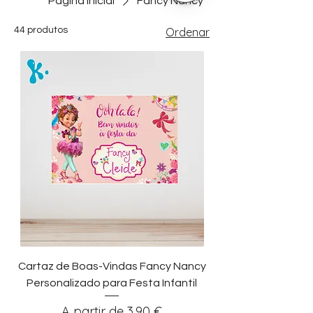
Página inicial
Fancy Nancy
44 produtos
Ordenar
Cartaz de Boas-Vindas Fancy Nancy
Personalizado para Festa Infantil
Preço promocional
A partir de
3,90 €