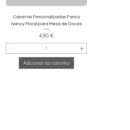
Caixetas Personalizadas Fancy
Nancy Floral para Mesa de Doces
Preço
4,90 €
Adicionar ao carrinho