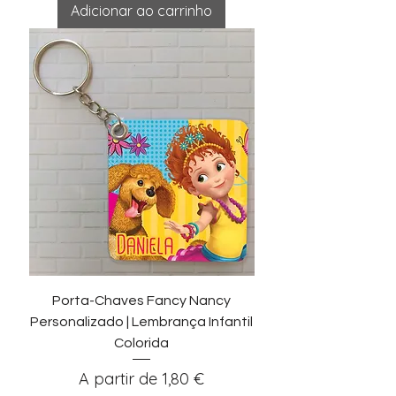
Adicionar ao carrinho
Porta-Chaves Fancy Nancy
Personalizado | Lembrança Infantil
Colorida
Preço promocional
A partir de
1,80 €