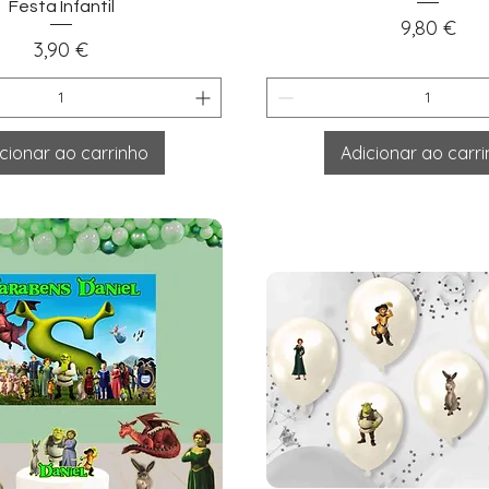
Festa Infantil
Preço
9,80 €
Preço
3,90 €
cionar ao carrinho
Adicionar ao carr