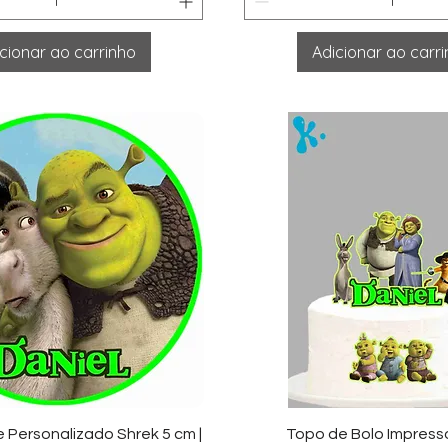
cionar ao carrinho
Adicionar ao carr
sualização rápida
Visualização ráp
 Personalizado Shrek 5 cm |
Topo de Bolo Impress