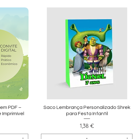
ida
Visualização rápida
k em PDF –
Saco Lembrança Personalizado Shrek
 Imprimível
para Festa Infantil
Preço
1,38 €