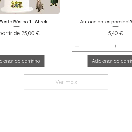
sualização rápida
Visualização ráp
 Festa Básico 1 - Shrek
Autocolantes para balõ
eço promocional
Preço
partir de
25,00 €
5,40 €
cionar ao carrinho
Adicionar ao carr
Ver mais