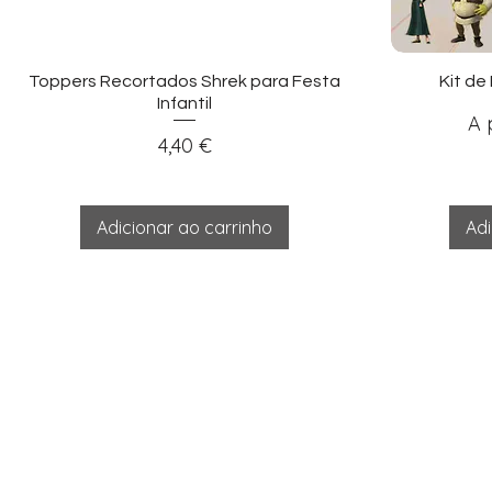
Visualização rápida
Vi
Toppers Recortados Shrek para Festa
Kit de
Infantil
Pr
A 
Preço
4,40 €
Adicionar ao carrinho
Adi