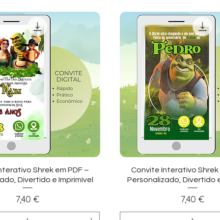
sualização rápida
Visualização ráp
nterativo Shrek em PDF –
Convite Interativo Shre
ado, Divertido e Imprimível
Personalizado, Divertido e
Preço
Preço
7,40 €
7,40 €