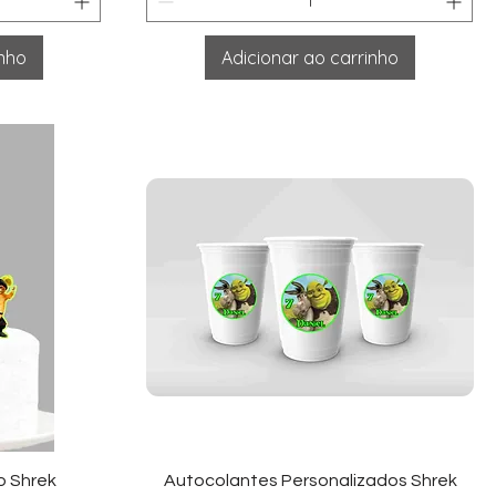
inho
Adicionar ao carrinho
ida
Visualização rápida
o Shrek
Autocolantes Personalizados Shrek