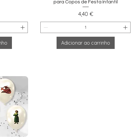
para Copos de Festa Infantil
Preço
4,40 €
inho
Adicionar ao carrinho