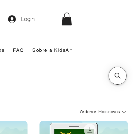
Login
ks
FAQ
Sobre a KidsArt
Sobre Mim
Nosso
Ordenar:
Mais novos