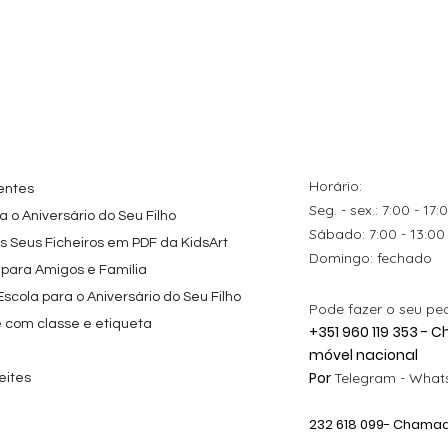
Horário:
entes
Seg. - sex.: 7:00 - 17:
 o Aniversário do Seu Filho
​​Sábado: 7:00 - 13:00
os Seus Ficheiros em PDF da KidsArt
​Domingo: fechado
 para Amigos e Família
cola para o Aniversário do Seu Filho
Pode fazer o seu pe
e com classe e etiqueta
+351 960 119 353 -
móvel nacional
Por
Telegram -
Whats
eites
232 618
099
- Chamada