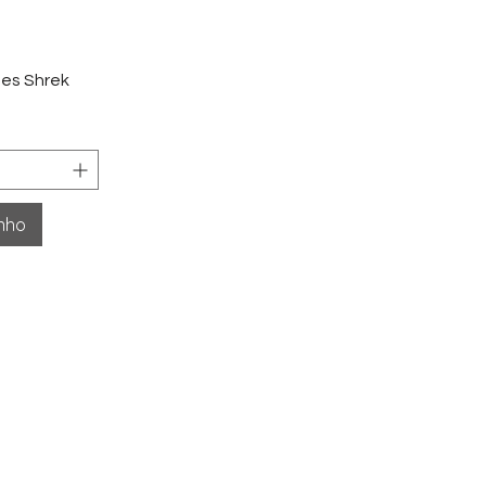
ida
es Shrek
inho