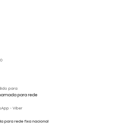
00
dido para:
 Chamada para rede
App - Viber
 para rede fixa nacional