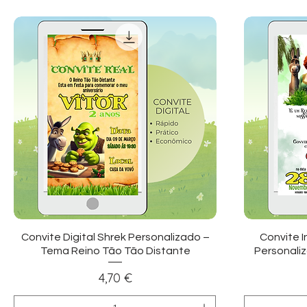
Visualização rápida
Vi
Convite Digital Shrek Personalizado –
Convite I
Tema Reino Tão Tão Distante
Personaliz
Preço
4,70 €