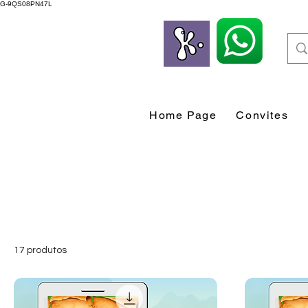
G-9QS08PN47L
Home Page
Convites
17 produtos