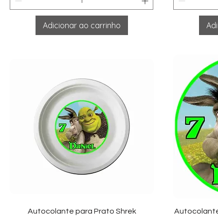
Adicionar ao carrinho
Adi
Visualização rápida
Vi
Autocolante para Prato Shrek
Autocolante