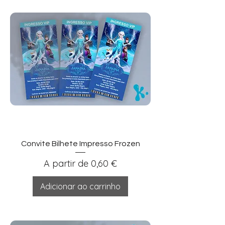
Convite Bilhete Impresso Frozen
Preço promocional
A partir de
0,60 €
Adicionar ao carrinho