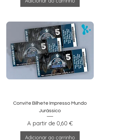
Adicionar ao carrinho
Convite Bilhete Impresso Mundo
Jurássico
Preço promocional
A partir de
0,60 €
Adicionar ao carrinho