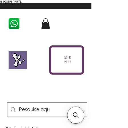
G-9QS08PN47L
ME
NU