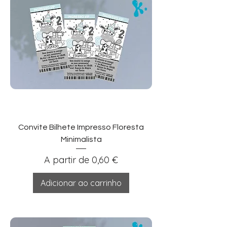
Convite Bilhete Impresso Floresta
Minimalista
Preço promocional
A partir de
0,60 €
Adicionar ao carrinho