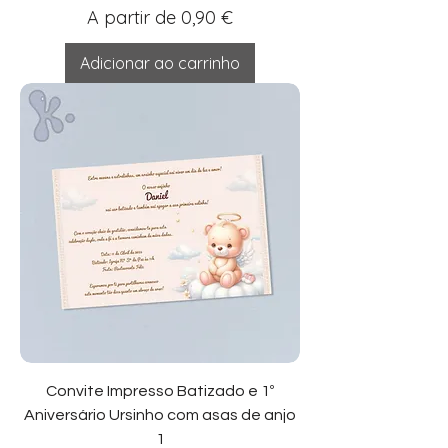
Preço promocional
A partir de
0,90 €
Adicionar ao carrinho
Convite Impresso Batizado e 1º
Aniversário Ursinho com asas de anjo
1