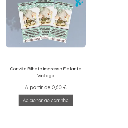
Convite Bilhete Impresso Elefante
Vintage
Preço promocional
A partir de
0,60 €
Adicionar ao carrinho