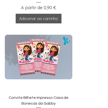
Preço promocional
A partir de
0,90 €
Adicionar ao carrinho
Convite Bilhete Impresso Casa de
Bonecas da Gabby