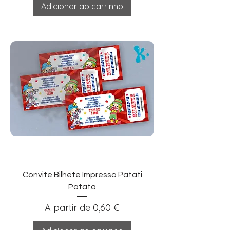
Adicionar ao carrinho
Convite Bilhete Impresso Patati
Patata
Preço promocional
A partir de
0,60 €