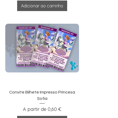
Adicionar ao carrinho
Convite Bilhete Impresso Princesa
Sofia
Preço promocional
A partir de
0,60 €