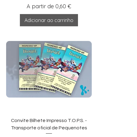
Preço promocional
A partir de
0,60 €
Adicionar ao carrinho
Convite Bilhete Impresso T.O.P.S. -
Transporte oficial de Pequenotes