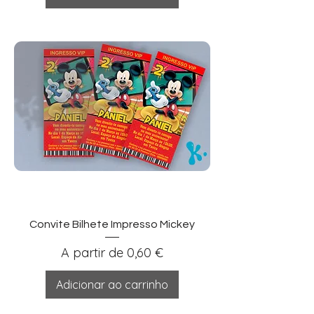
Convite Bilhete Impresso Mickey
Preço promocional
A partir de
0,60 €
Adicionar ao carrinho