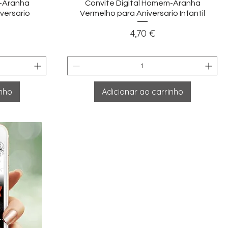
ida
Visualização rápida
m-Aranha
Convite Digital Homem-Aranha
versario
Vermelho para Aniversario Infantil
Preço
4,70 €
inho
Adicionar ao carrinho