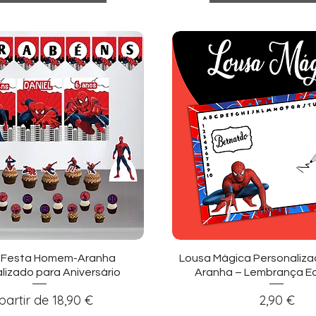
sualização rápida
Visualização ráp
it Festa Homem-Aranha
Lousa Mágica Personaliz
lizado para Aniversário
Aranha – Lembrança E
eço promocional
Preço
partir de
18,90 €
2,90 €