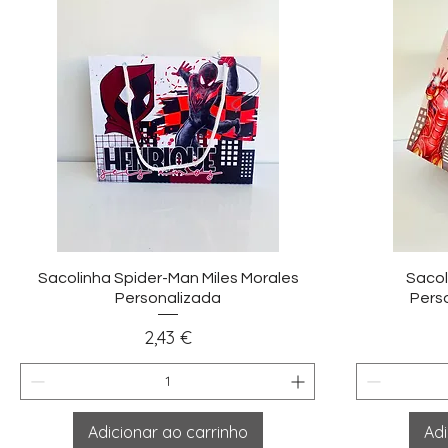
Visualização rápida
Vi
Sacolinha Spider-Man Miles Morales
Sacol
Personalizada
Pers
Preço
2,43 €
Adicionar ao carrinho
Adi