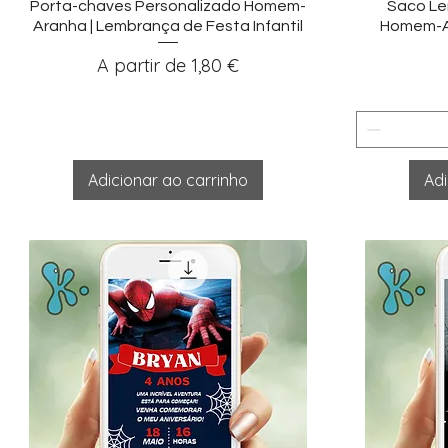
Visualização rápida
Vi
Porta-chaves Personalizado Homem-
Saco Le
Aranha | Lembrança de Festa Infantil
Homem-A
Preço promocional
A partir de
1,80 €
Adicionar ao carrinho
Adi