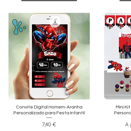
Visualização rápida
Vi
Convite Digital Homem-Aranha
Mini K
Personalizado para Festa Infantil
Persona
Preço
Pr
7,40 €
A 