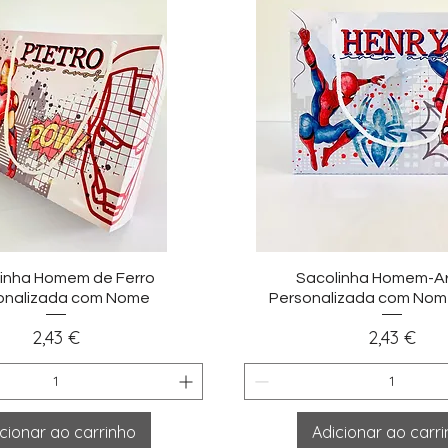
sualização rápida
Visualização ráp
inha Homem de Ferro
Sacolinha Homem-A
onalizada com Nome
Personalizada com Nom
Preço
Preço
2,43 €
2,43 €
cionar ao carrinho
Adicionar ao carr