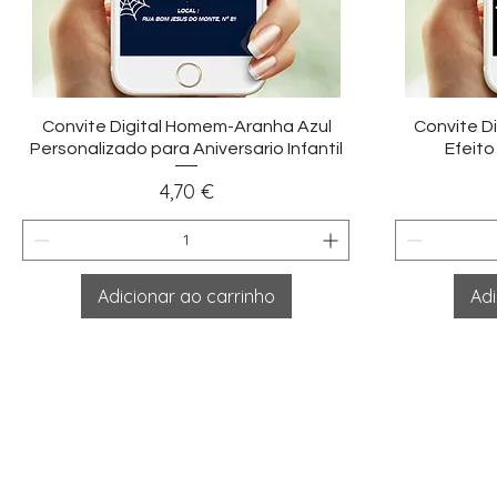
Visualização rápida
Vi
Convite Digital Homem-Aranha Azul
Convite D
Personalizado para Aniversario Infantil
Efeito
Preço
4,70 €
Adicionar ao carrinho
Adi