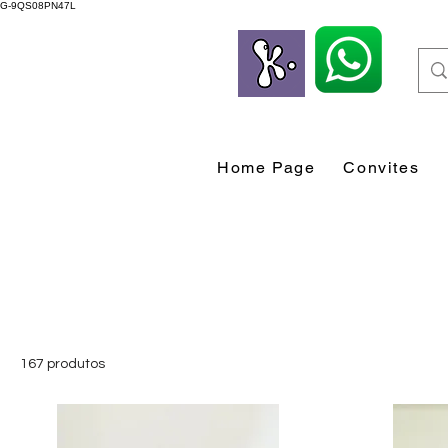
G-9QS08PN47L
Home Page
Convites
167 produtos