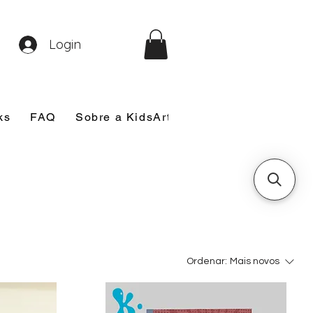
Login
ks
FAQ
Sobre a KidsArt
Sobre Mim
Nosso
Ordenar:
Mais novos