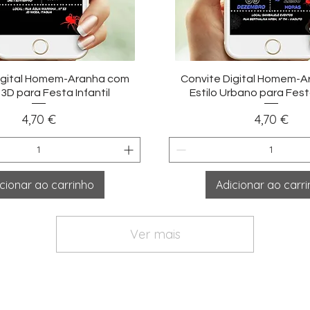
sualização rápida
Visualização ráp
igital Homem-Aranha com
Convite Digital Homem-
 3D para Festa Infantil
Estilo Urbano para Festa
Preço
Preço
4,70 €
4,70 €
cionar ao carrinho
Adicionar ao carr
Ver mais