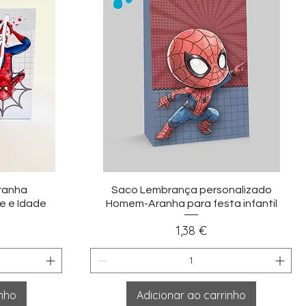
ida
Visualização rápida
ranha
Saco Lembrança personalizado
e e Idade
Homem-Aranha para festa infantil
Preço
1,38 €
inho
Adicionar ao carrinho