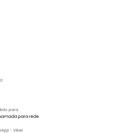
00
dido para:
 Chamada para rede
App - Viber