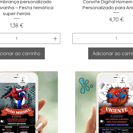
sualização rápida
Visualização ráp
mbrança personalizado
Convite Digital Home
ranha – Festa temática
Personalizado para Ani
super-heróis
Preço
4,70 €
Preço
1,38 €
cionar ao carrinho
Adicionar ao carr