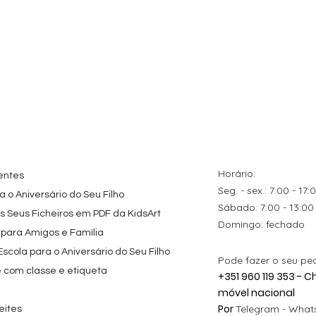
Horário:
entes
Seg. - sex.: 7:00 - 17:
 o Aniversário do Seu Filho
​​Sábado: 7:00 - 13:00
os Seus Ficheiros em PDF da KidsArt
​Domingo: fechado
 para Amigos e Família
cola para o Aniversário do Seu Filho
Pode fazer o seu pe
e com classe e etiqueta
+351 960 119 353 -
móvel nacional
Por
Telegram -
Whats
eites