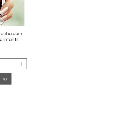
ida
Aranha com
 Infantil
inho