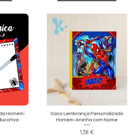
ida
Visualização rápida
ada Homem-
Saco Lembrança Personalizado
ducativa
Homem-Aranha com Nome
Preço
1,38 €