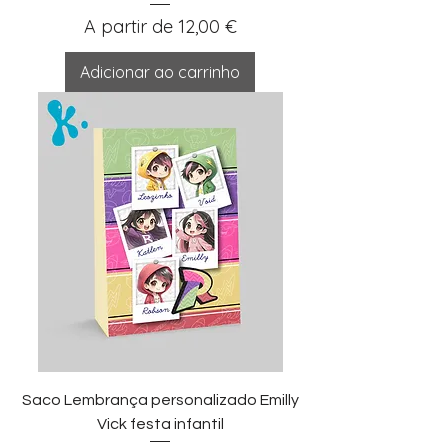
Preço promocional
A partir de
12,00 €
Adicionar ao carrinho
Saco Lembrança personalizado Emilly
Vick festa infantil