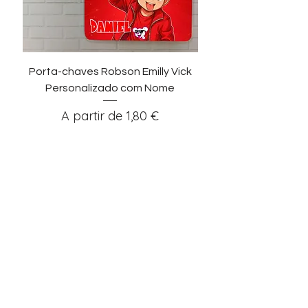
Porta-chaves Robson Emilly Vick
Personalizado com Nome
Preço promocional
A partir de
1,80 €
Adicionar ao carrinho