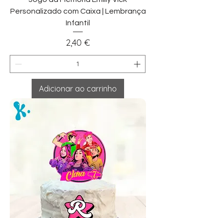
Personalizado com Caixa | Lembrança
Infantil
Preço
2,40 €
Adicionar ao carrinho