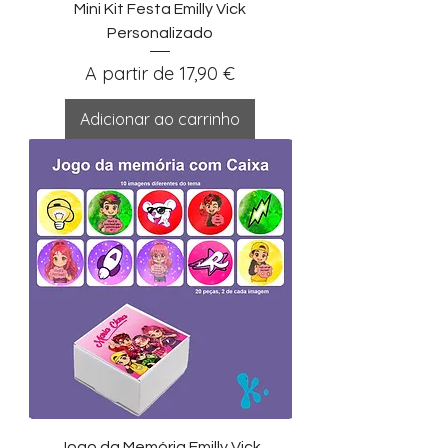
Mini Kit Festa Emilly Vick
Personalizado
Preço promocional
A partir de
17,90 €
Adicionar ao carrinho
Jogo da Memória Emilly Vick