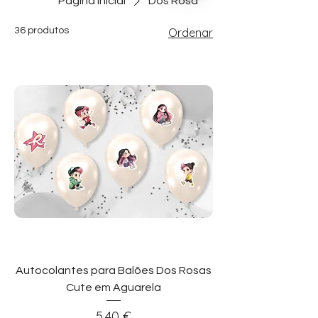
Página inicial
Dos Rosa
36 produtos
Ordenar
Autocolantes para Balões Dos Rosas
Cute em Aguarela
Preço
5,40 €