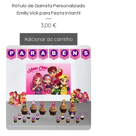
Rótulo de Garrafa Personalizado
Emilly Vick para Festa Infantil
Preço
3,00 €
Adicionar ao carrinho