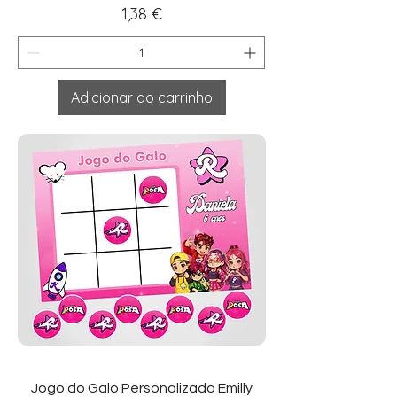
Preço
1,38 €
Adicionar ao carrinho
Jogo do Galo Personalizado Emilly