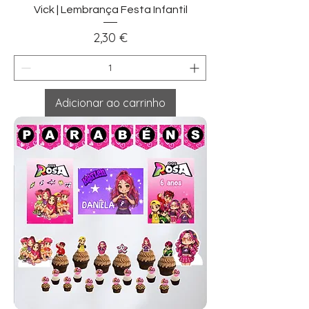
Vick | Lembrança Festa Infantil
Preço
2,30 €
Adicionar ao carrinho