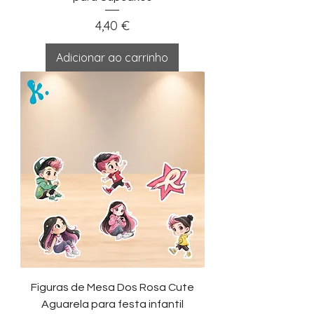
Preço
4,40 €
Adicionar ao carrinho
Figuras de Mesa Dos Rosa Cute
Aguarela para festa infantil