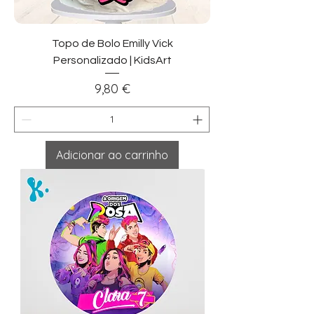
Topo de Bolo Emilly Vick
Personalizado | KidsArt
Preço
9,80 €
Adicionar ao carrinho