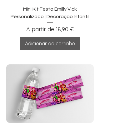
Mini Kit Festa Emilly Vick
Personalizado | Decoração Infantil
Preço promocional
A partir de
18,90 €
Adicionar ao carrinho