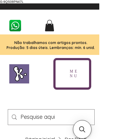
G-9QS08PN47L
Não trabalhamos com artigos prontos.
Produção: 5 dias úteis. Lembranças: mín. 6 unid.
ME
NU