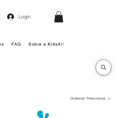
Login
ks
FAQ
Sobre a KidsArt
Sobre Mim
Nosso
Ordenar:
Mais novos