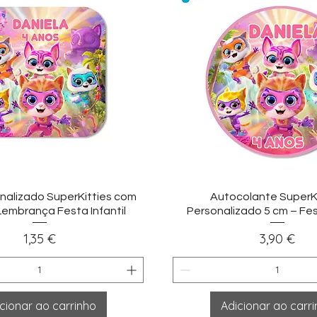
sualização rápida
Visualização ráp
nalizado SuperKitties com
Autocolante SuperKi
embrança Festa Infantil
Personalizado 5 cm – Fest
Preço
Preço
1,35 €
3,90 €
cionar ao carrinho
Adicionar ao carr