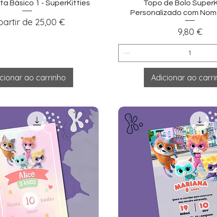
sualização rápida
Visualização ráp
ta Básico 1 - SuperKitties
Topo de Bolo SuperK
Personalizado com Nom
eço promocional
partir de
25,00 €
Preço
9,80 €
cionar ao carrinho
Adicionar ao carr