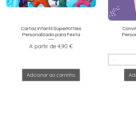
Visualização rápida
Vi
Cartaz Infantil SuperKitties
Convit
Personalizado para Festa
Person
Preço promocional
A partir de
4,90 €
Adicionar ao carrinho
Adi