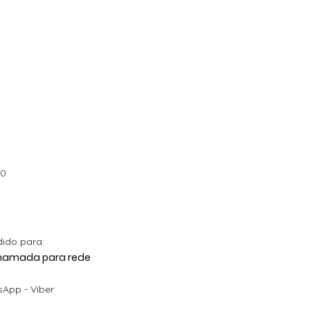
00
dido para:
 Chamada para rede
App - Viber