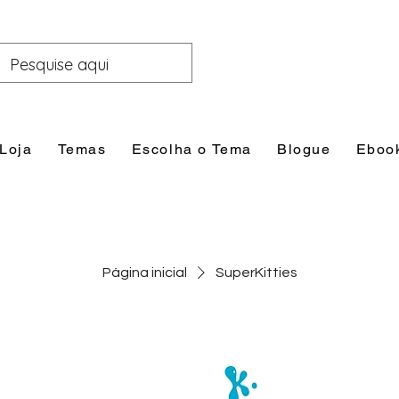
Loja
Temas
Escolha o Tema
Blogue
Eboo
Página inicial
SuperKitties