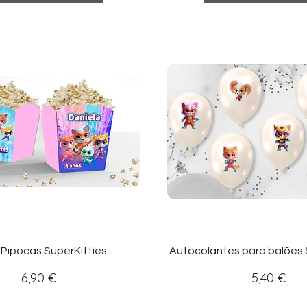
sualização rápida
Visualização ráp
 Pipocas SuperKitties
Autocolantes para balões 
Preço
Preço
6,90 €
5,40 €