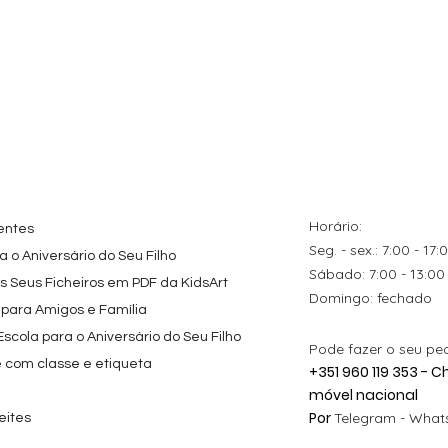
Horário:
entes
Seg. - sex.: 7:00 - 17:
 o Aniversário do Seu Filho
​​Sábado: 7:00 - 13:00
os Seus Ficheiros em PDF da KidsArt
​Domingo: fechado
 para Amigos e Família
cola para o Aniversário do Seu Filho
Pode fazer o seu pe
e com classe e etiqueta
+351 960 119 353 -
móvel nacional
Por
Telegram -
Whats
eites