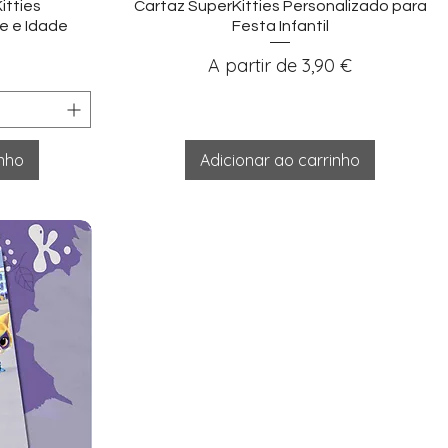
ida
Visualização rápida
itties
Cartaz SuperKitties Personalizado para
e e Idade
Festa Infantil
Preço promocional
A partir de
3,90 €
inho
Adicionar ao carrinho