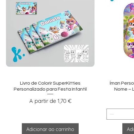
Visualização rápida
Vi
Livro de Colorir SuperKitties
Íman Perso
Personalizado para Festa Infantil
Nome – L
Preço promocional
A partir de
1,70 €
Adicionar ao carrinho
Adi