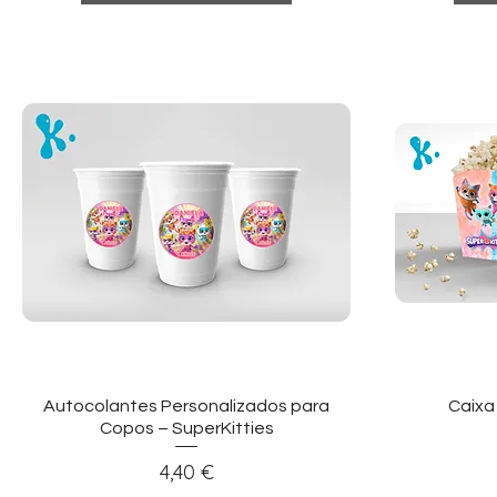
Visualização rápida
Vi
Autocolantes Personalizados para
Caixa
Copos – SuperKitties
Preço
4,40 €