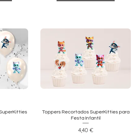
ida
Visualização rápida
SuperKitties
Toppers Recortados SuperKitties para
Festa Infantil
Preço
4,40 €