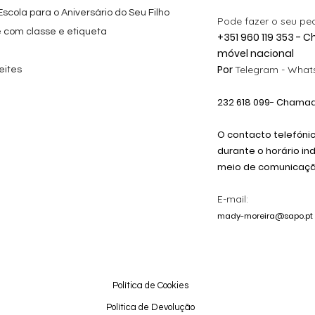
cola para o Aniversário do Seu Filho
Pode fazer o seu pe
e com classe e etiqueta
+351 960 119 353 -
móvel nacional
Por
Telegram -
Whats
eites
232 618
099
- Chamada
O contacto telefóni
durante o horário in
meio de comunicação
E-mail:
mady-moreira@sapo.pt
Política de Cookies
Política de Devolução