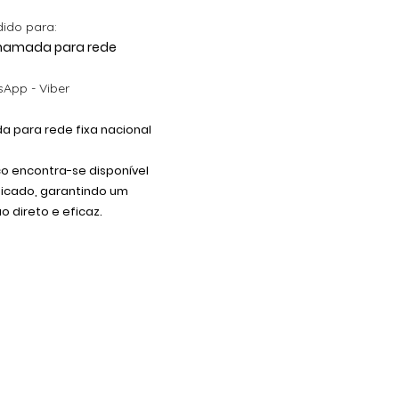
dido para:
 Chamada para rede
App - Viber
 para rede fixa nacional
co encontra-se disponível
dicado, garantindo um
 direto e eficaz.