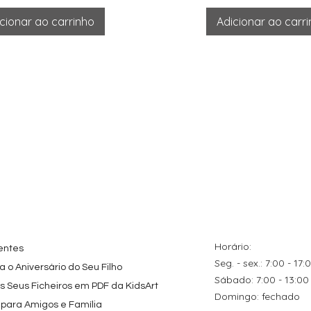
cionar ao carrinho
Adicionar ao carr
Horário:
entes
Seg. - sex.: 7:00 - 17:
 o Aniversário do Seu Filho
​​Sábado: 7:00 - 13:00
os Seus Ficheiros em PDF da KidsArt
​Domingo: fechado
 para Amigos e Família