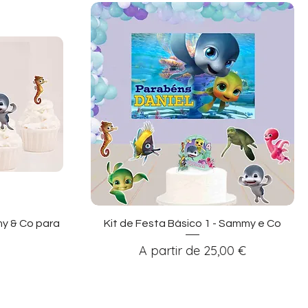
ida
Visualização rápida
y & Co para
Kit de Festa Básico 1 - Sammy e Co
Preço promocional
A partir de
25,00 €