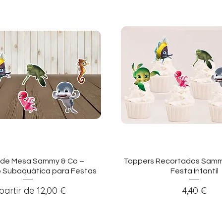
sualização rápida
Visualização ráp
 de Mesa Sammy & Co –
Toppers Recortados Samm
 Subaquática para Festas
Festa Infantil
eço promocional
Preço
partir de
12,00 €
4,40 €