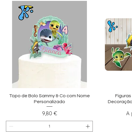
Visualização rápida
Vi
Topo de Bolo Sammy & Co com Nome
Figuras
Personalizado
Decoração
Preço
Pr
9,80 €
A 