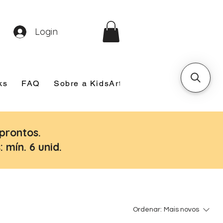
Login
ks
FAQ
Sobre a KidsArt
Sobre Mim
Nosso
prontos.
 mín. 6 unid.
Ordenar:
Mais novos