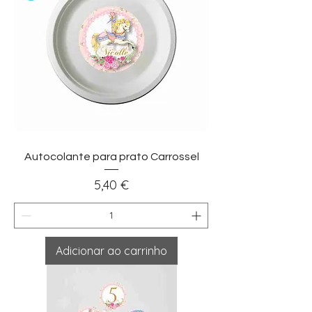
Autocolante para prato Carrossel
Preço
5,40 €
Adicionar ao carrinho