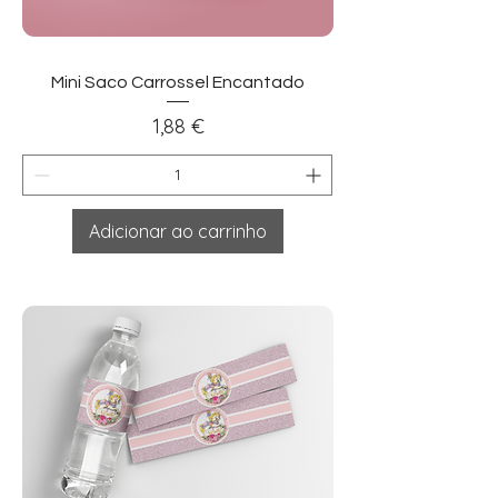
Mini Saco Carrossel Encantado
Preço
1,88 €
Adicionar ao carrinho