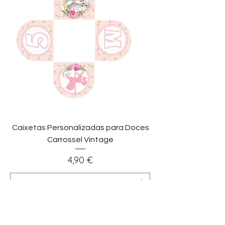
Caixetas Personalizadas para Doces
Carrossel Vintage
Preço
4,90 €
Adicionar ao carrinho