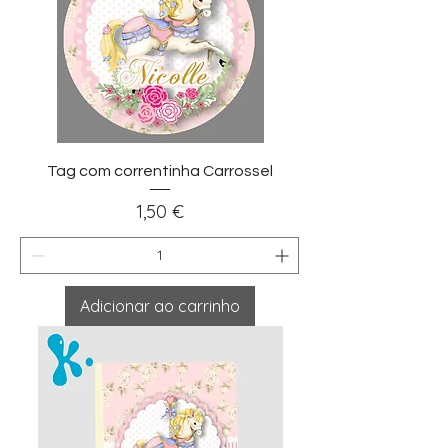
Tag com correntinha Carrossel
Preço
1,50 €
Adicionar ao carrinho