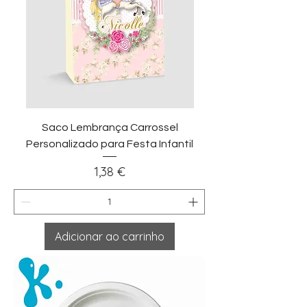
Saco Lembrança Carrossel
Personalizado para Festa Infantil
Preço
1,38 €
Adicionar ao carrinho