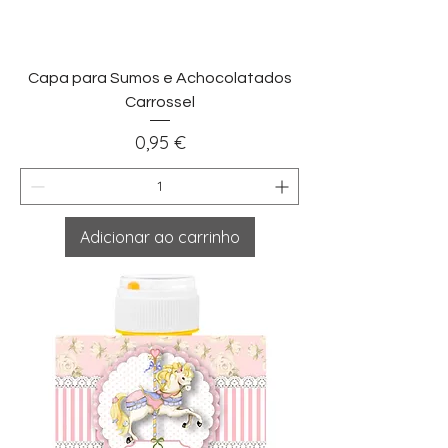
Capa para Sumos e Achocolatados
Carrossel
Preço
0,95 €
Adicionar ao carrinho