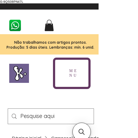
G-9QS08PN47L
Não trabalhamos com artigos prontos.
Produção: 5 dias úteis. Lembranças: mín. 6 unid.
ME
NU