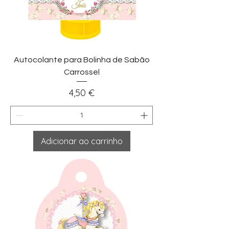
Autocolante para Bolinha de Sabão
Carrossel
Preço
4,50 €
Adicionar ao carrinho