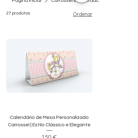
Página inicial
Carrossel Encantado
27 produtos
Ordenar
Calendário de Mesa Personalizado
Carrossel | Estilo Clássico e Elegante
Preço
1,50 €