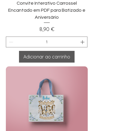
Convite Interativo Carrossel
Encantado em PDF para Batizado e
Aniversário
Preço
8,90 €
Adicionar ao carrinho