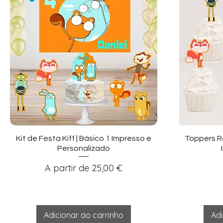
Visualização rápida
Vi
Kit de Festa Kiff | Básico 1 Impresso e
Toppers R
Personalizado
Preço promocional
A partir de
25,00 €
Adicionar ao carrinho
Adi