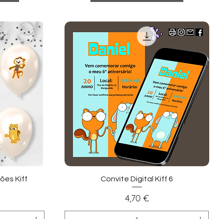
ida
Visualização rápida
ões Kiff
Convite Digital Kiff 6
Preço
4,70 €