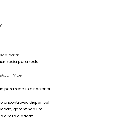
00
dido para:
 Chamada para rede
App - Viber
 para rede fixa nacional
co encontra-se disponível
dicado, garantindo um
 direto e eficaz.