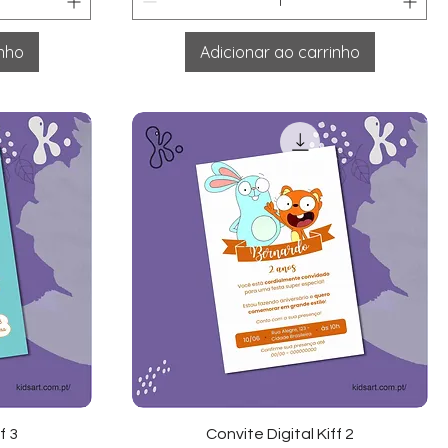
inho
Adicionar ao carrinho
ida
Visualização rápida
f 3
Convite Digital Kiff 2