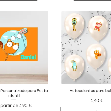
sualização rápida
Visualização ráp
f Personalizado para Festa
Autocolantes para bal
Infantil
Preço
5,40 €
reço promocional
 partir de
3,90 €