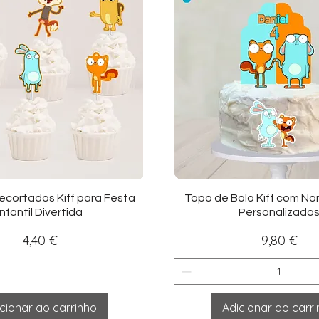
sualização rápida
Visualização ráp
ecortados Kiff para Festa
Topo de Bolo Kiff com No
Infantil Divertida
Personalizado
Preço
Preço
4,40 €
9,80 €
cionar ao carrinho
Adicionar ao carr