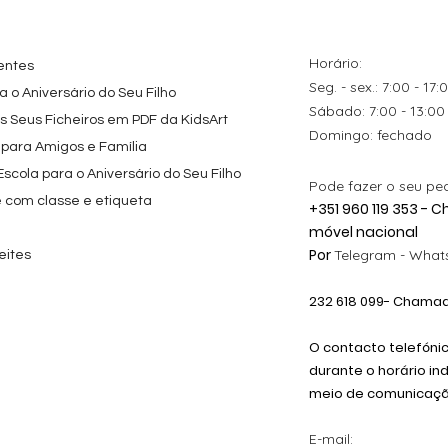
Horário:
entes
Seg. - sex.: 7:00 - 17:
 o Aniversário do Seu Filho
​​Sábado: 7:00 - 13:00
os Seus Ficheiros em PDF da KidsArt
​Domingo: fechado
 para Amigos e Família
cola para o Aniversário do Seu Filho
Pode fazer o seu pe
e com classe e etiqueta
+351 960 119 353 -
móvel nacional
Por
Telegram -
Whats
eites
232 618
099
- Chamada
O contacto telefóni
durante o horário in
meio de comunicação
E-mail: