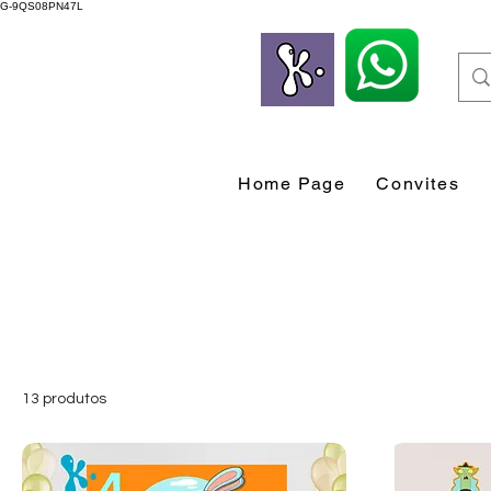
G-9QS08PN47L
Home Page
Convites
13 produtos