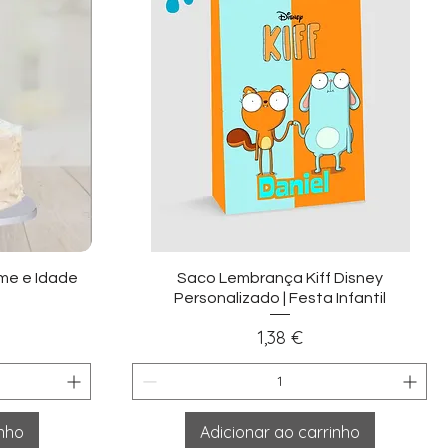
ida
Visualização rápida
me e Idade
Saco Lembrança Kiff Disney
s
Personalizado | Festa Infantil
Preço
1,38 €
inho
Adicionar ao carrinho