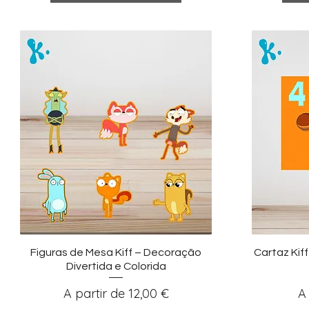
Visualização rápida
Vi
Figuras de Mesa Kiff – Decoração
Cartaz Kif
Divertida e Colorida
Preço promocional
P
A partir de
12,00 €
A