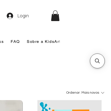
Login
ks
FAQ
Sobre a KidsArt
Sobre Mim
Nosso
Ordenar:
Mais novos