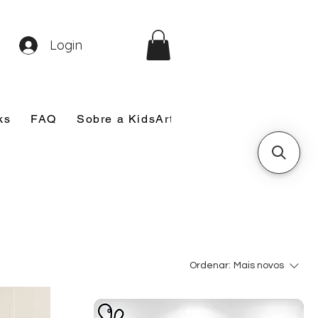
Login
ks
FAQ
Sobre a KidsArt
Sobre Mim
Nosso
Ordenar:
Mais novos