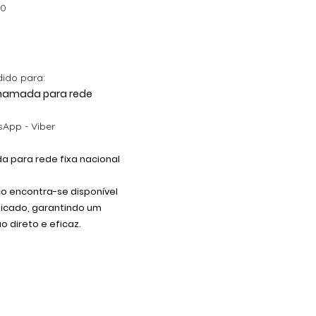
00
dido para:
 Chamada para rede
App - Viber
 para rede fixa nacional
co encontra-se disponível
dicado, garantindo um
 direto e eficaz.