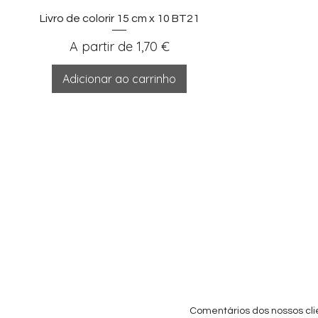
Visualização rápida
Livro de colorir 15 cm x 10 BT21
Preço promocional
A partir de
1,70 €
Adicionar ao carrinho
Comentários dos nossos cli