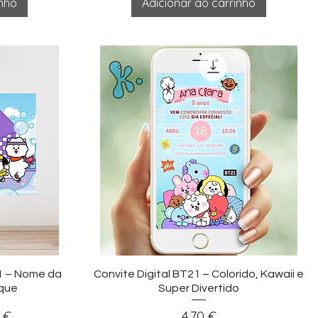
inho
Adicionar ao carrinho
ida
Visualização rápida
1 – Nome da
Convite Digital BT21 – Colorido, Kawaii e
que
Super Divertido
onal
Preço
 €
4,70 €