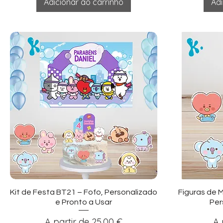
Adicionar ao carrinho
Adi
Visualização rápida
Vi
Kit de Festa BT21 – Fofo, Personalizado
Figuras de 
e Pronto a Usar
Per
Preço promocional
Pr
A partir de
25,00 €
A 