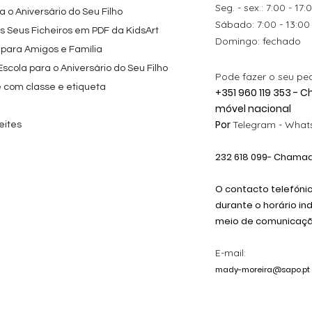
Seg. - sex.: 7:00 - 17:
 o Aniversário do Seu Filho
​​Sábado: 7:00 - 13:00
os Seus Ficheiros em PDF da KidsArt
​Domingo: fechado
 para Amigos e Família
cola para o Aniversário do Seu Filho
Pode fazer o seu pe
e com classe e etiqueta
+351 960 119 353 -
móvel nacional
Por
Telegram -
Whats
eites
232 618
099
- Chamada
O contacto telefóni
durante o horário in
meio de comunicação
E-mail:
mady-moreira@sapo.pt