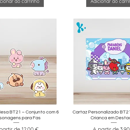
cionar ao carrinho
Adicionar ao carr
sualização rápida
Visualização ráp
Mesa BT21 – Conjunto com 6
Cartaz Personalizado BT2
sonagens para Fas
Crianca em Desta
eço promocional
Preço promoci
partir de
12,00 €
A partir de
3,90