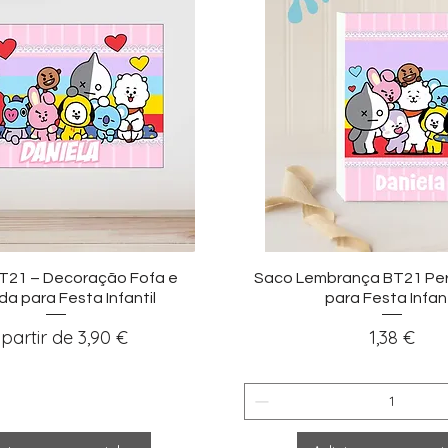
sualização rápida
Visualização ráp
T21 – Decoração Fofa e
Saco Lembrança BT21 Per
da para Festa Infantil
para Festa Infant
reço promocional
Preço
 partir de
3,90 €
1,38 €