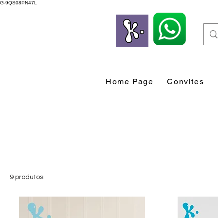
G-9QS08PN47L
Home Page
Convites
9 produtos