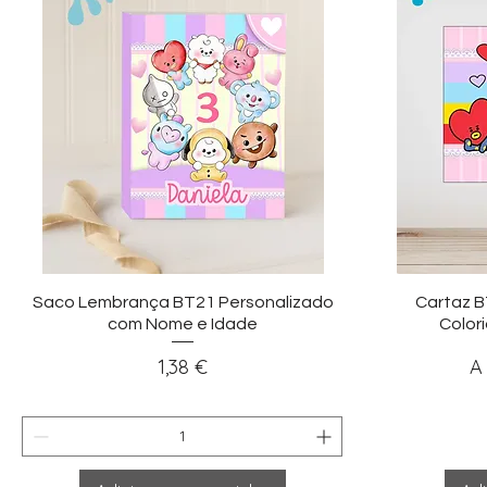
Visualização rápida
Vi
Saco Lembrança BT21 Personalizado
Cartaz B
com Nome e Idade
Colori
Preço
P
1,38 €
A