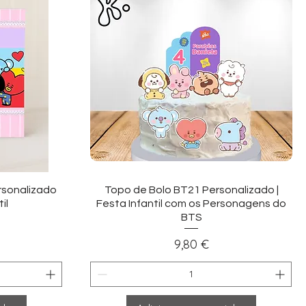
ida
Visualização rápida
sonalizado
Topo de Bolo BT21 Personalizado |
il
Festa Infantil com os Personagens do
BTS
Preço
9,80 €