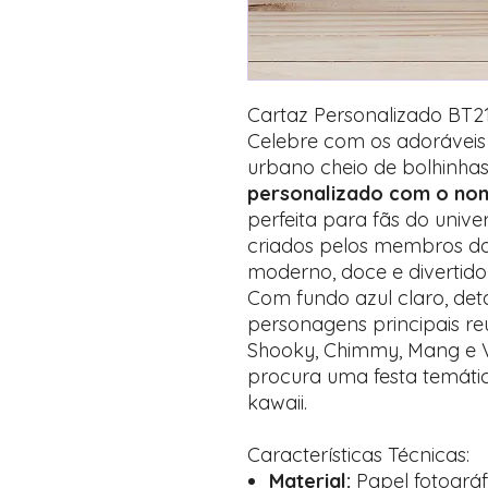
Cartaz Personalizado BT21
Celebre com os adorávei
urbano cheio de bolhinhas,
personalizado com o nom
perfeita para fãs do univ
criados pelos membros do
moderno, doce e divertido
Com fundo azul claro, det
personagens principais re
Shooky, Chimmy, Mang e V
procura uma festa temátic
kawaii.
Características Técnicas:
Material:
Papel fotográf