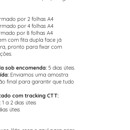
rmado por 2 folhas A4
rmado por 4 folhas A4
rmado por 8 folhas A4
m com fita dupla face já
ira, pronto para fixar com
ções.
da sob encomenda:
5 dias úteis.
ída:
Enviamos uma amostra
ão final para garantir que tudo
stado com tracking CTT:
:
1 a 2 dias úteis
ias úteis