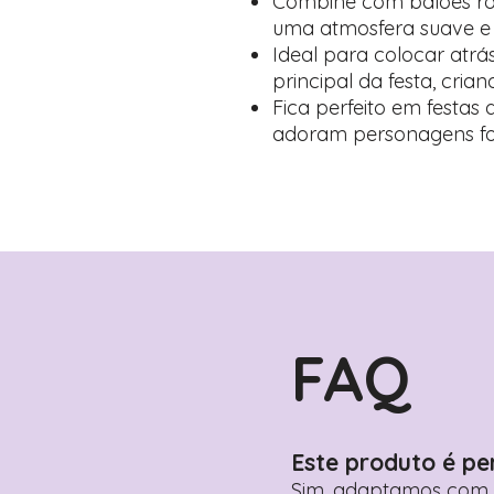
Combine com balões roxos
uma atmosfera suave e
Ideal para colocar atrá
principal da festa, cria
Fica perfeito em festas
adoram personagens fo
FAQ
Este produto é pe
Sim, adaptamos com n