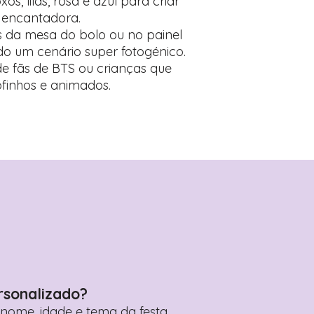
, lilás, rosa e azul para criar
 encantadora.
s da mesa do bolo ou no painel
ndo um cenário super fotogénico.
 de fãs de BTS ou crianças que
finhos e animados.
rsonalizado?
ome, idade e tema da festa.