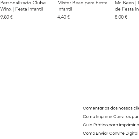
Personalizado Clube
Mister Bean para Festa
Mr. Bean |
Winx | Festa Infantil
Infantil
de Festa In
Preço
Preço
Preço
9,80 €
4,40 €
8,00 €
Cartaz Phineas e Ferb
Visualização rápida
Topo de Bolo Phineas
Visualização rápida
Autocolan
Visualiz
Personalizado para
e Ferb Personalizado |
Personaliz
Festa Infantil
Nome e Idade
e os Carica
Copos de 
Preço promocional
Preço
A partir de
3,90 €
9,80 €
Preço
4,40 €
Comentários dos nossos cli
Como Imprimir Convites para
Guia Prático para Imprimir 
Como Enviar Convite Digital