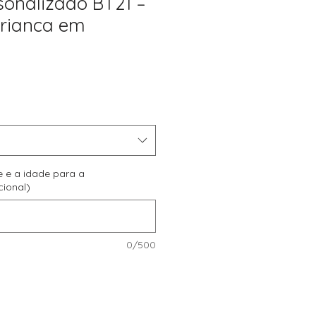
sonalizado BT21 –
rianca em
reço
romocional
e e a idade para a
cional)
0/500