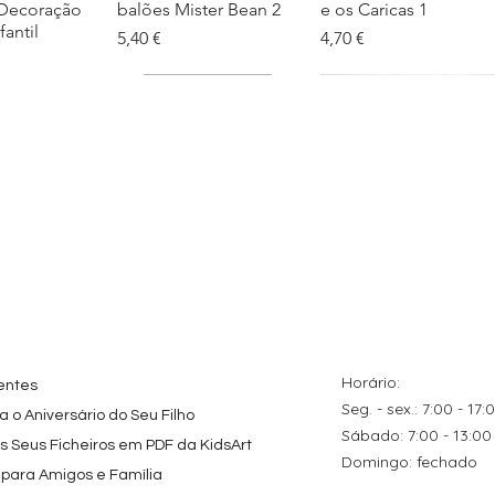
 Decoração
balões Mister Bean 2
e os Caricas 1
fantil
Preço
Preço
5,40 €
4,70 €
tes
ação rápida
Topo de Bolo
Visualização rápida
Kit de Festa Só Um
Visualização rápida
ados Panda
Octonautas
Bolinho 1 Lego
s para
Personalizado com
Friends
Festa
Nome
Preço promocional
A partir de
29,00 €
Preço
9,80 €
Horário:
entes
Seg. - sex.: 7:00 - 17:
 o Aniversário do Seu Filho
​​Sábado: 7:00 - 13:00
os Seus Ficheiros em PDF da KidsArt
​Domingo: fechado
 para Amigos e Família