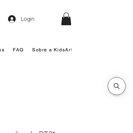
Login
ks
FAQ
Sobre a KidsArt
Sobre Mim
Nosso