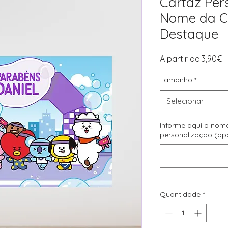
Cartaz Per
Nome da C
Destaque
P
A partir de
3,90€
p
Tamanho
*
Selecionar
Informe aqui o nom
personalização (op
Quantidade
*