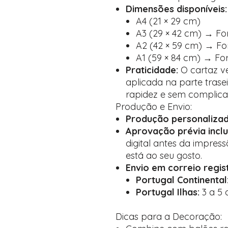
Dimensões disponíveis:
A4 (21 × 29 cm)
A3 (29 × 42 cm) → Fo
A2 (42 × 59 cm) → Fo
A1 (59 × 84 cm) → Fo
Praticidade:
O cartaz ve
aplicada na parte trase
rapidez e sem complica
Produção e Envio:
Produção personaliza
Aprovação prévia inclu
digital antes da impress
está ao seu gosto.
Envio em correio regi
Portugal Continental
Portugal Ilhas:
3 a 5 d
Dicas para a Decoração: