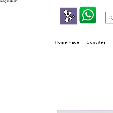
G-9QS08PN47L
Home Page
Convites