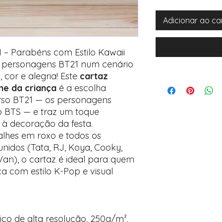
Adicionar ao ca
 – Parabéns com Estilo Kawaii
s personagens BT21 num cenário
 cor e alegria! Este
cartaz
e da criança
é a escolha
erso BT21 — os personagens
 BTS — e traz um toque
 à decoração da festa.
alhes em roxo e todos os
unidos (Tata, RJ, Koya, Cooky,
an), o cartaz é ideal para quem
a com estilo K-Pop e visual
ico de alta resolução, 250g/m².