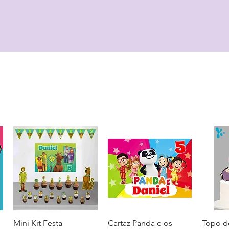
Mini Kit Festa
Visualização rápida
Cartaz Panda e os
Visualização rápida
Topo d
Visua