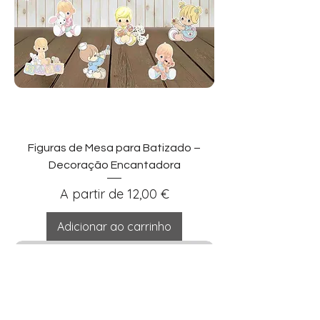
Figuras de Mesa para Batizado –
Decoração Encantadora
Preço promocional
A partir de
12,00 €
Adicionar ao carrinho