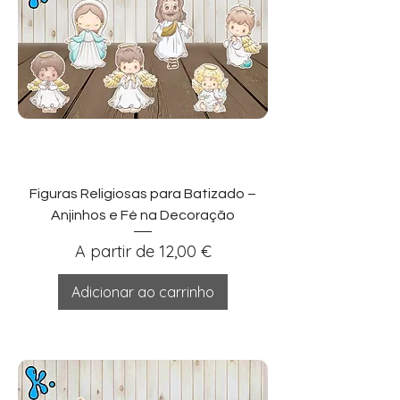
Figuras Religiosas para Batizado –
Anjinhos e Fé na Decoração
Preço promocional
A partir de
12,00 €
Adicionar ao carrinho