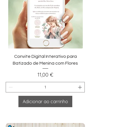
Convite Digital Interativo para
Batizado de Menina com Flores
Preço
11,00 €
Adicionar ao carrinho