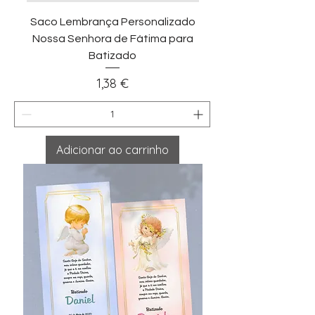
Saco Lembrança Personalizado
Nossa Senhora de Fátima para
Batizado
Preço
1,38 €
Adicionar ao carrinho