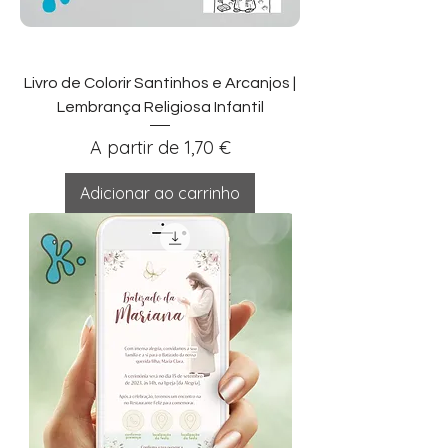
Livro de Colorir Santinhos e Arcanjos |
Lembrança Religiosa Infantil
Preço promocional
A partir de
1,70 €
Adicionar ao carrinho