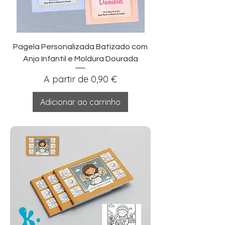
Pagela Personalizada Batizado com
Anjo Infantil e Moldura Dourada
Preço promocional
A partir de
0,90 €
Adicionar ao carrinho