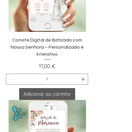
Convite Digital de Batizado com
Nossa Senhora – Personalizado e
Interativo
Preço
11,00 €
Adicionar ao carrinho