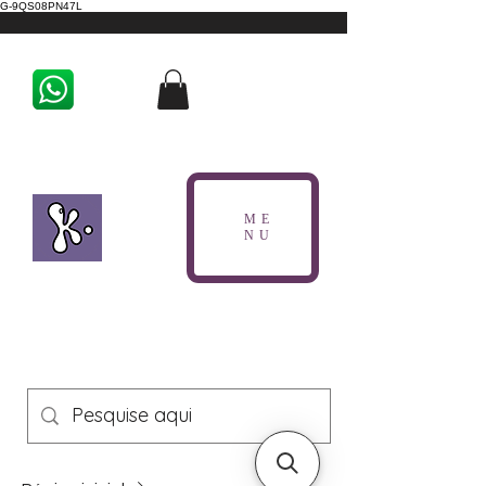
G-9QS08PN47L
ME
NU