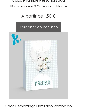
Caixa Pirâmide Personalizada
Batizado em 3 Cores com Nome
Preço promocional
A partir de
1,50 €
Adicionar ao carrinho
Saco Lembrança Batizado Pomba do