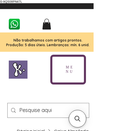
G-9QS08PN47L
Não trabalhamos com artigos prontos.
Produção: 5 dias úteis. Lembranças: mín. 6 unid.
ME
NU