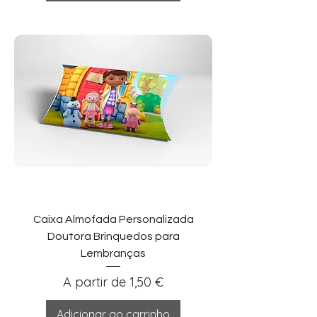
Caixa Almofada Personalizada
Doutora Brinquedos para
Lembranças
Preço promocional
A partir de
1,50 €
Adicionar ao carrinho