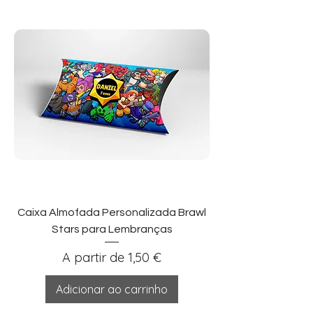
Caixa Almofada Personalizada Brawl
Stars para Lembranças
Preço promocional
A partir de
1,50 €
Adicionar ao carrinho