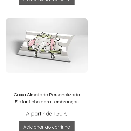
Caixa Almofada Personalizada
Elefantinho para Lembranças
Preço promocional
A partir de
1,50 €
Adicionar ao carrinho