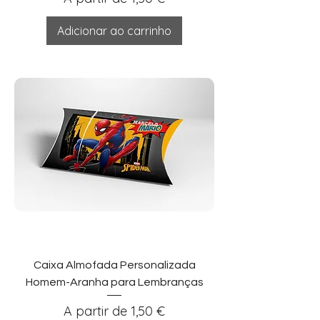
Adicionar ao carrinho
Caixa Almofada Personalizada
Homem-Aranha para Lembranças
Preço promocional
A partir de
1,50 €