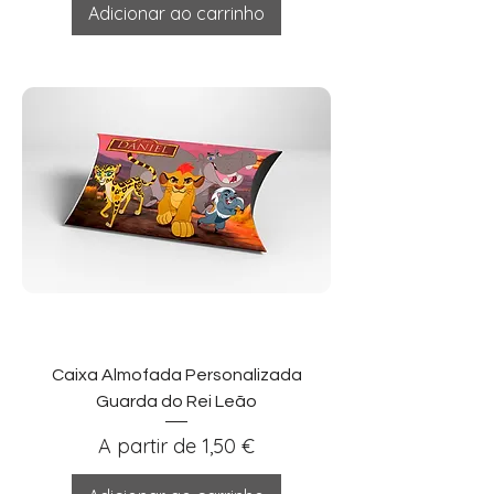
Adicionar ao carrinho
Caixa Almofada Personalizada
Guarda do Rei Leão
Preço promocional
A partir de
1,50 €