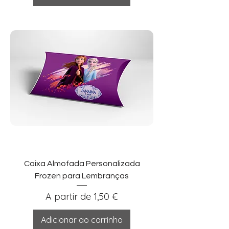
Caixa Almofada Personalizada
Frozen para Lembranças
Preço promocional
A partir de
1,50 €
Adicionar ao carrinho