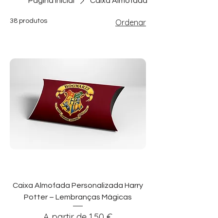
Página inicial
Caixa Almofada
38 produtos
Ordenar
Caixa Almofada Personalizada Harry
Potter – Lembranças Mágicas
Preço promocional
A partir de
1,50 €