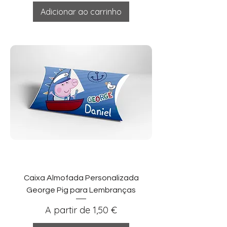
Adicionar ao carrinho
Caixa Almofada Personalizada
George Pig para Lembranças
Preço promocional
A partir de
1,50 €