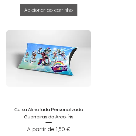
Adicionar ao carrinho
Caixa Almofada Personalizada
Guerreiras do Arco-Íris
Preço promocional
A partir de
1,50 €