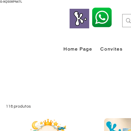
G-9QS08PN47L
Home Page
Convites
118 produtos