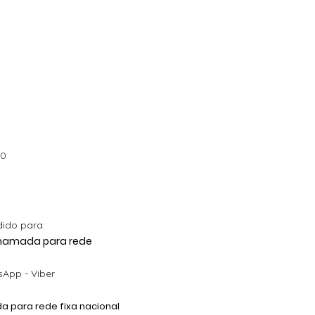
00
dido para:
 Chamada para rede
App - Viber
 para rede fixa nacional