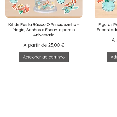
Visualização rápida
Vi
Kit de Festa Básico O Principezinho –
Figuras P
Magia, Sonhos e Encanto para o
Encantado
Aniversário
Pr
A 
Preço promocional
A partir de
25,00 €
Adicionar ao carrinho
Adi