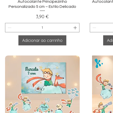
Visualização rápida
Vi
Autocolante Principezinho
Autocolant
Personalizado 5 cm – Estilo Delicado
Preço
3,90 €
Adicionar ao carrinho
Adi