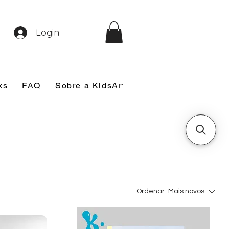
Login
ks
FAQ
Sobre a KidsArt
Sobre Mim
Nosso
Ordenar:
Mais novos