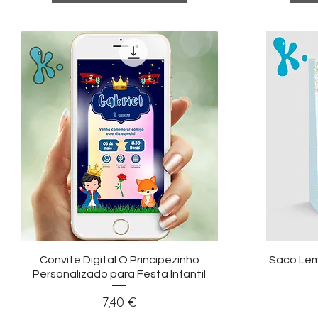
Visualização rápida
Vi
Convite Digital O Principezinho
Saco Lem
Personalizado para Festa Infantil
Preço
7,40 €