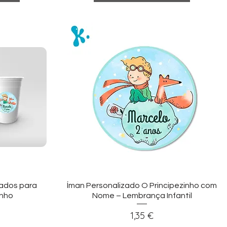
ida
Visualização rápida
zados para
Íman Personalizado O Principezinho com
inho
Nome – Lembrança Infantil
Preço
1,35 €