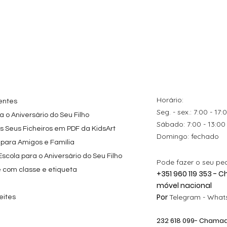
Horário:
entes
Seg. - sex.: 7:00 - 17:
 o Aniversário do Seu Filho
​​Sábado: 7:00 - 13:00
os Seus Ficheiros em PDF da KidsArt
​Domingo: fechado
 para Amigos e Família
cola para o Aniversário do Seu Filho
Pode fazer o seu pe
e com classe e etiqueta
+351 960 119 353 -
móvel nacional
Por
Telegram -
Whats
eites
232 618
099
- Chamada