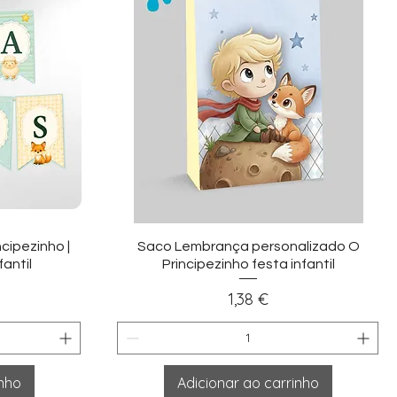
ida
Visualização rápida
cipezinho |
Saco Lembrança personalizado O
antil
Principezinho festa infantil
Preço
1,38 €
inho
Adicionar ao carrinho