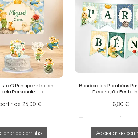
sualização rápida
Visualização ráp
esta O Principezinho em
Bandeirolas Parabéns Prin
rela Personalizado
Decoração Festa Inf
eço promocional
Preço
partir de
25,00 €
8,00 €
cionar ao carrinho
Adicionar ao carr