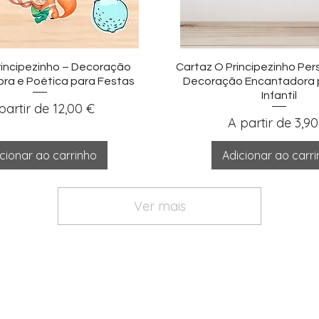
sualização rápida
Visualização ráp
rincipezinho – Decoração
Cartaz O Principezinho Per
ra e Poética para Festas
Decoração Encantadora 
Infantil
eço promocional
partir de
12,00 €
Preço promoci
A partir de
3,90
cionar ao carrinho
Adicionar ao carr
Ver mais