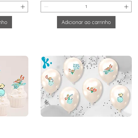
inho
Adicionar ao carrinho