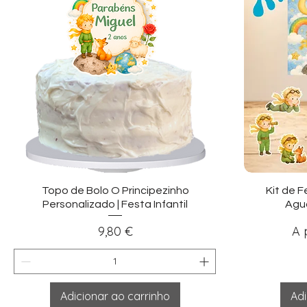
Visualização rápida
Vi
Topo de Bolo O Principezinho
Kit de F
Personalizado | Festa Infantil
Agua
Preço
Pr
9,80 €
A 
Adicionar ao carrinho
Adi