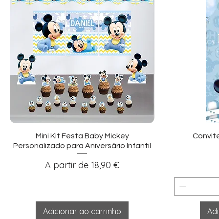
Visualização rápida
Vi
Mini Kit Festa Baby Mickey
Convit
Personalizado para Aniversário Infantil
Preço promocional
A partir de
18,90 €
Adicionar ao carrinho
Adi