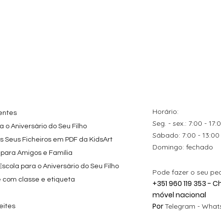
Horário:
entes
Seg. - sex.: 7:00 - 17:
 o Aniversário do Seu Filho
​​Sábado: 7:00 - 13:00
os Seus Ficheiros em PDF da KidsArt
​Domingo: fechado
 para Amigos e Família
cola para o Aniversário do Seu Filho
Pode fazer o seu pe
e com classe e etiqueta
+351 960 119 353 -
móvel nacional
Por
Telegram -
Whats
eites