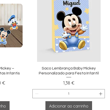
ida
Visualização rápida
Mickey –
Saco Lembrança Baby Mickey
as Infantis
Personalizado para Festa Infantil
nal
Preço
0 €
1,38 €
inho
Adicionar ao carrinho