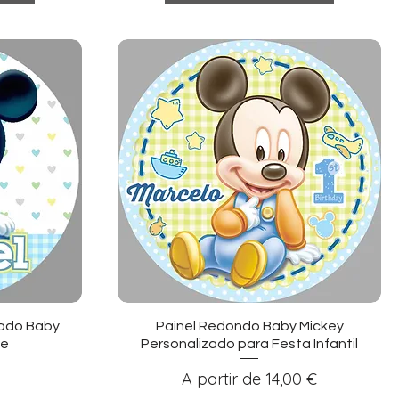
ida
Visualização rápida
zado Baby
Painel Redondo Baby Mickey
me
Personalizado para Festa Infantil
Preço promocional
A partir de
14,00 €