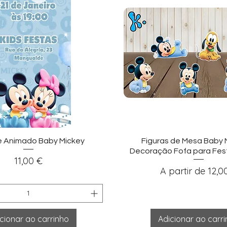
sualização rápida
Visualização ráp
e Animado Baby Mickey
Figuras de Mesa Baby 
Decoração Fofa para Fest
Preço
11,00 €
Preço promocio
A partir de
12,0
cionar ao carrinho
Adicionar ao carr