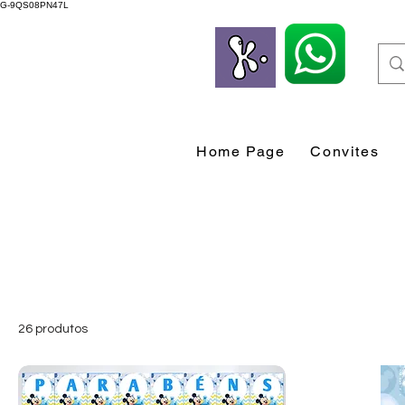
G-9QS08PN47L
Home Page
Convites
26 produtos