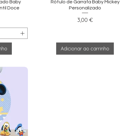
ida
Visualização rápida
zado Baby
Rótulo de Garrafa Baby Mickey
ntil Doce
Personalizado
Preço
3,00 €
inho
Adicionar ao carrinho