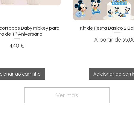
sualização rápida
Visualização ráp
cortados Baby Mickey para
Kit de Festa Básico 2 B
a de 1.º Aniversário
Preço promocio
A partir de
35,0
Preço
4,40 €
cionar ao carrinho
Adicionar ao carr
Ver mais