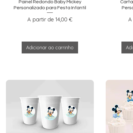
Visualização rápida
Vi
Painel Redondo Baby Mickey
Carta
Personalizado para Festa Infantil
Pers
Preço promocional
P
A partir de
14,00 €
A
Adicionar ao carrinho
Adi