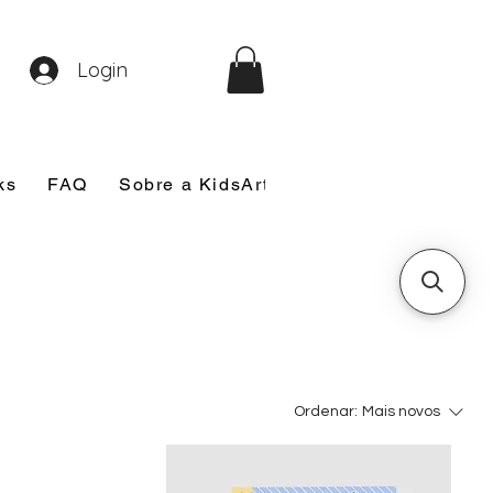
Login
ks
FAQ
Sobre a KidsArt
Sobre Mim
Nosso
Ordenar:
Mais novos