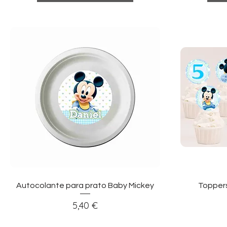
Visualização rápida
Vi
Autocolante para prato Baby Mickey
Topper
Preço
5,40 €