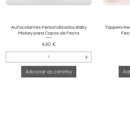
Visualização rápida
Vi
Autocolantes Personalizados Baby
Toppers Re
Mickey para Copos de Festa
Fest
Preço
4,40 €
Adicionar ao carrinho
Adi