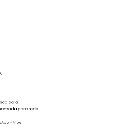
00
dido para:
 Chamada para rede
App - Viber