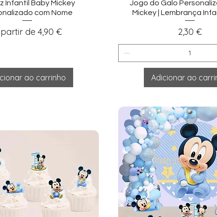
sualização rápida
Visualização ráp
z Infantil Baby Mickey
Jogo do Galo Personali
onalizado com Nome
Mickey | Lembrança Infa
reço promocional
Preço
 partir de
4,90 €
2,30 €
cionar ao carrinho
Adicionar ao carr