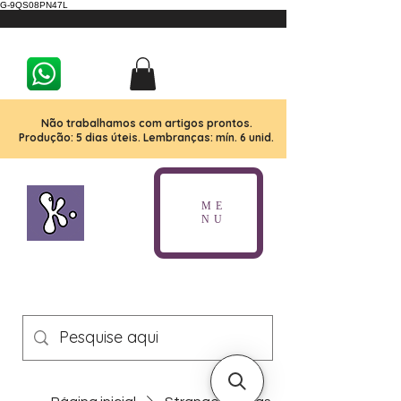
G-9QS08PN47L
Não trabalhamos com artigos prontos.
Produção: 5 dias úteis. Lembranças: mín. 6 unid.
ME
NU