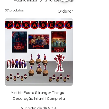
Página inicial
Stranger Things
37 produtos
Ordenar
Mini Kit Festa Stranger Things –
Decoração Infantil Completa
Preço promocional
A partir de
18,90 €