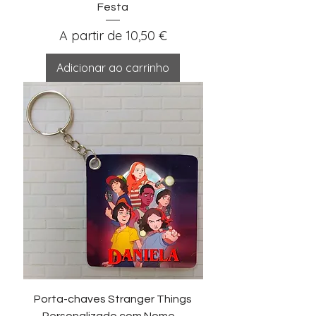
Festa
Preço promocional
A partir de
10,50 €
Adicionar ao carrinho
Porta-chaves Stranger Things
Personalizado com Nome –