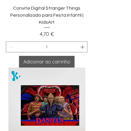
Convite Digital Stranger Things
Personalizado para Festa Infantil |
KidsArt
Preço
4,70 €
Adicionar ao carrinho