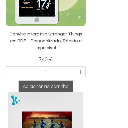
Convite Interativo Stranger Things
em PDF – Personalizado, Rápido e
Imprimível
Preço
7,40 €
Adicionar ao carrinho