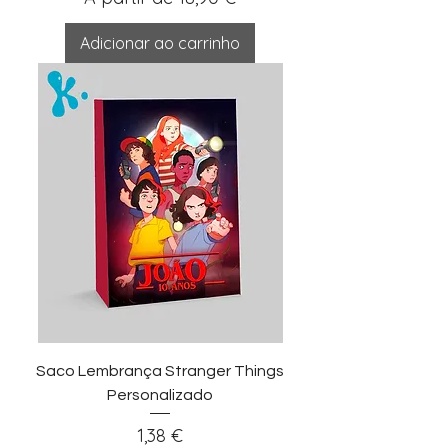
Adicionar ao carrinho
Saco Lembrança Stranger Things
Personalizado
Preço
1,38 €