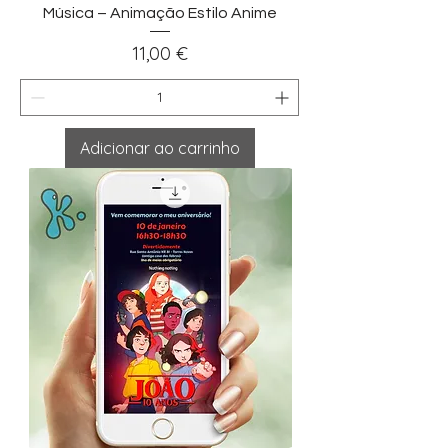
Música – Animação Estilo Anime
Preço
11,00 €
Adicionar ao carrinho