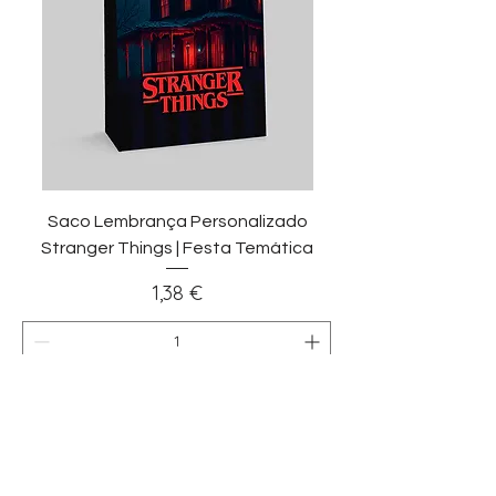
Saco Lembrança Personalizado
Stranger Things | Festa Temática
Preço
1,38 €
Adicionar ao carrinho