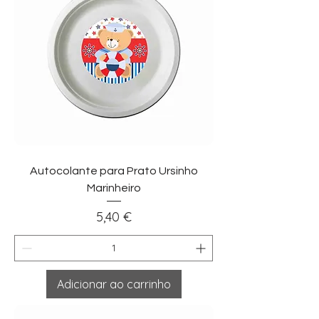
Autocolante para Prato Ursinho
Marinheiro
Preço
5,40 €
Adicionar ao carrinho