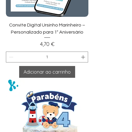
Convite Digital Ursinho Marinheiro –
Personalizado para 1º Aniversário
Preço
4,70 €
Adicionar ao carrinho