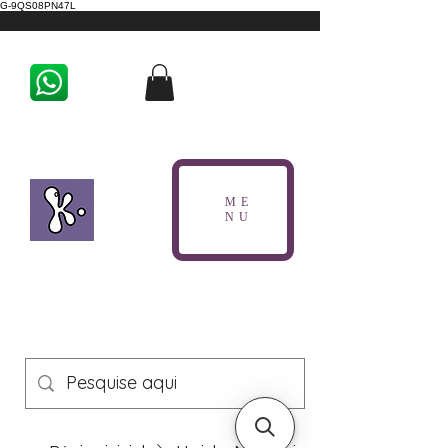
G-9QS08PN47L
ME
NU