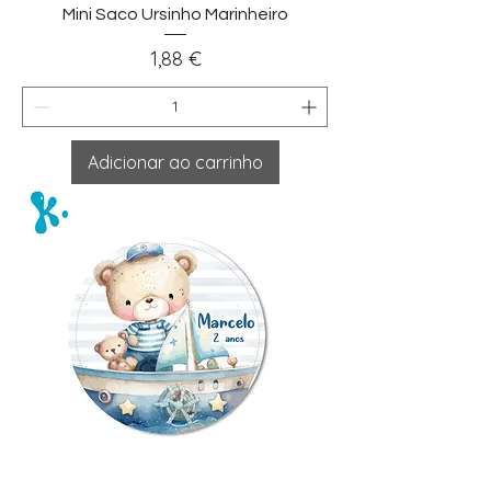
Mini Saco Ursinho Marinheiro
Preço
1,88 €
Adicionar ao carrinho