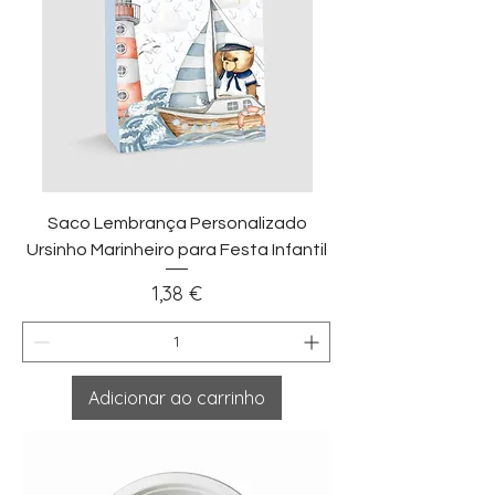
Saco Lembrança Personalizado
Ursinho Marinheiro para Festa Infantil
Preço
1,38 €
Adicionar ao carrinho