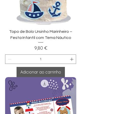
Topo de Bolo Ursinho Marinheiro –
Festa Infantil com Tema Náutico
Preço
9,80 €
Adicionar ao carrinho