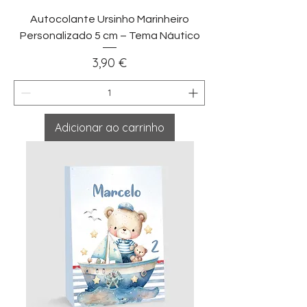
Autocolante Ursinho Marinheiro
Personalizado 5 cm – Tema Náutico
Preço
3,90 €
Adicionar ao carrinho