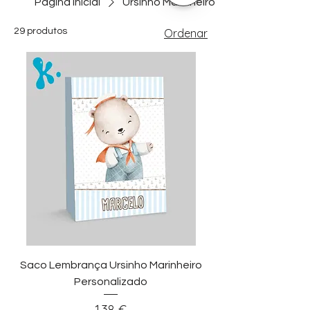
Página inicial
Ursinho Marinheiro
29 produtos
Ordenar
Saco Lembrança Ursinho Marinheiro
Personalizado
Preço
1,38 €