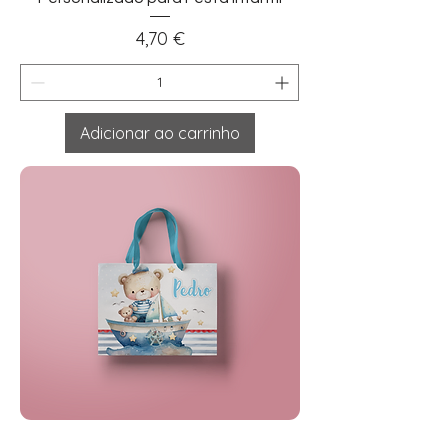
Preço
4,70 €
Adicionar ao carrinho