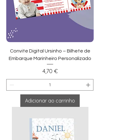
Convite Digital Ursinho – Bilhete de
Embarque Marinheiro Personalizado
Preço
4,70 €
Adicionar ao carrinho