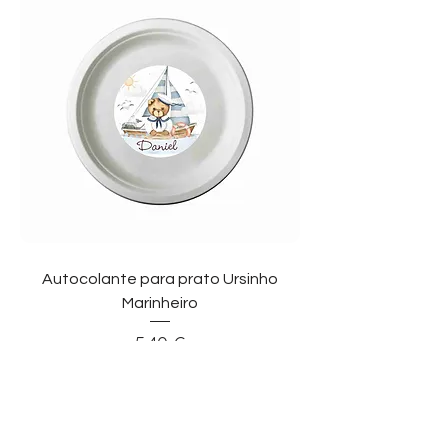
Autocolante para prato Ursinho
Marinheiro
Preço
5,40 €
Adicionar ao carrinho