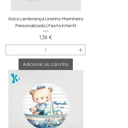
Saco Lembrança Ursinho Marinheiro
Personalizado | Festa Infantil
Preço
1,38 €
Adicionar ao carrinho