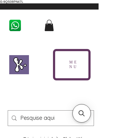
G-9QS08PN47L
ME
NU