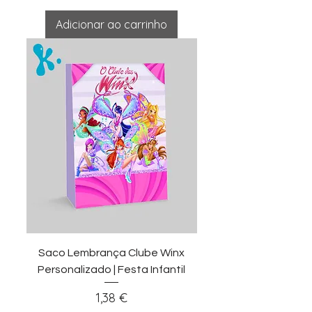
Adicionar ao carrinho
Saco Lembrança Clube Winx
Personalizado | Festa Infantil
Preço
1,38 €