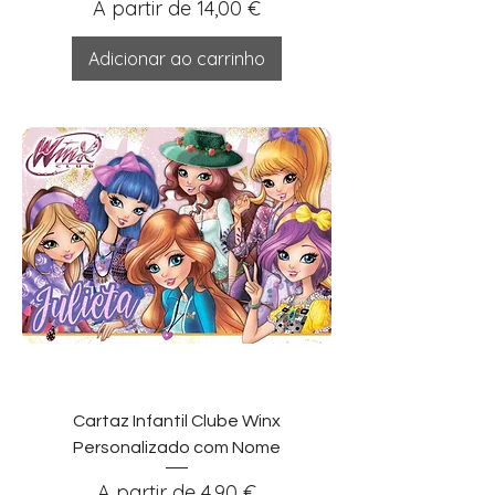
Preço promocional
A partir de
14,00 €
Adicionar ao carrinho
Cartaz Infantil Clube Winx
Personalizado com Nome
Preço promocional
A partir de
4,90 €