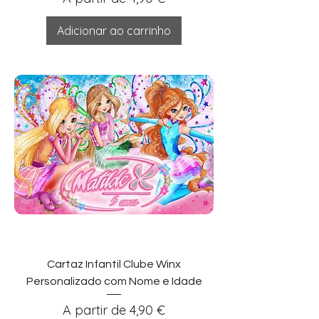
Adicionar ao carrinho
Cartaz Infantil Clube Winx
Personalizado com Nome e Idade
Preço promocional
A partir de
4,90 €