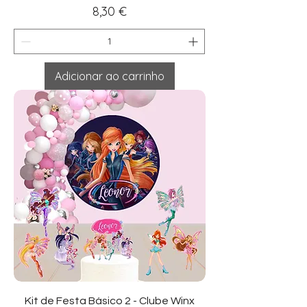
Preço
8,30 €
Adicionar ao carrinho
Kit de Festa Básico 2 - Clube Winx