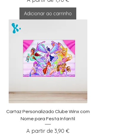
Adicionar ao carrinho
Cartaz Personalizado Clube Winx com
Nome para Festa Infantil
Preço promocional
A partir de
3,90 €