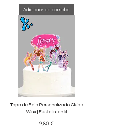
Adicionar ao carrinho
Topo de Bolo Personalizado Clube
Winx | Festa Infantil
Preço
9,80 €