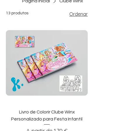
Página inicial
Clube Winx
13 produtos
Ordenar
Livro de Colorir Clube Winx
Personalizado para Festa Infantil
Preço promocional
A partir de
1,70 €