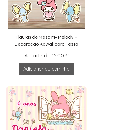
Figuras de Mesa My Melody –
Decoração Kawaii para Festa
Preço promocional
A partir de
12,00 €
Adicionar ao carrinho