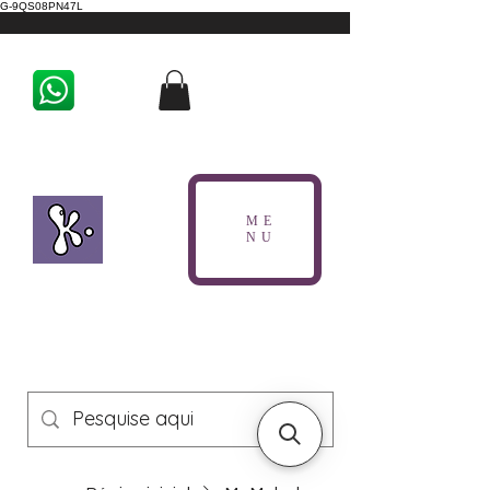
G-9QS08PN47L
ME
NU