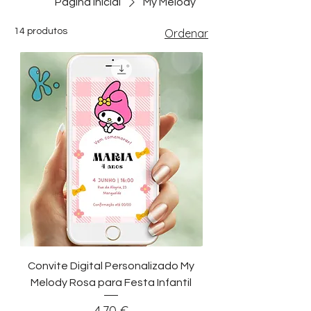
Página inicial
My Melody
14 produtos
Ordenar
Convite Digital Personalizado My
Melody Rosa para Festa Infantil
Preço
4,70 €