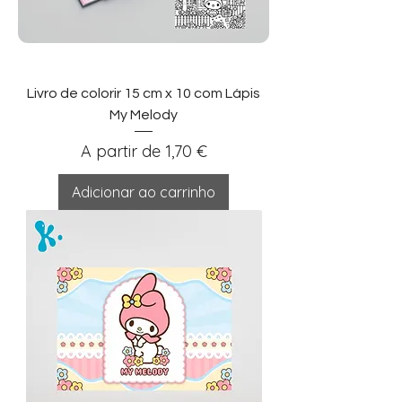
Livro de colorir 15 cm x 10 com Lápis
My Melody
Preço promocional
A partir de
1,70 €
Adicionar ao carrinho