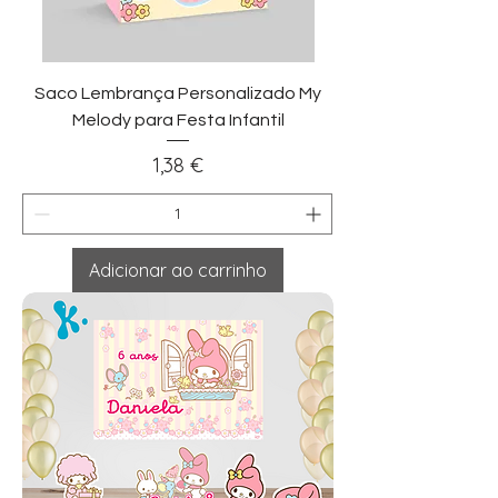
Saco Lembrança Personalizado My
Melody para Festa Infantil
Preço
1,38 €
Adicionar ao carrinho