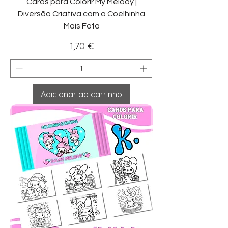
Cards para Colorir My Melody |
Diversão Criativa com a Coelhinha
Mais Fofa
Preço
1,70 €
Adicionar ao carrinho