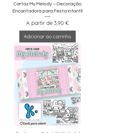
Cartaz My Melody – Decoração
Encantadora para Festa Infantil
Preço promocional
A partir de
3,90 €
Adicionar ao carrinho