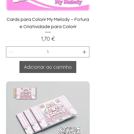
Cards para Colorir My Melody – Fofura
e Criatividade para Colorir
Preço
1,70 €
Adicionar ao carrinho