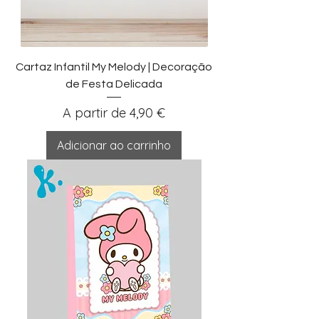
Cartaz Infantil My Melody | Decoração
de Festa Delicada
Preço promocional
A partir de
4,90 €
Adicionar ao carrinho