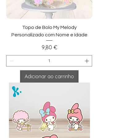
Topo de Bolo My Melody
Personalizado com Nome e Idade
Preço
9,80 €
Adicionar ao carrinho