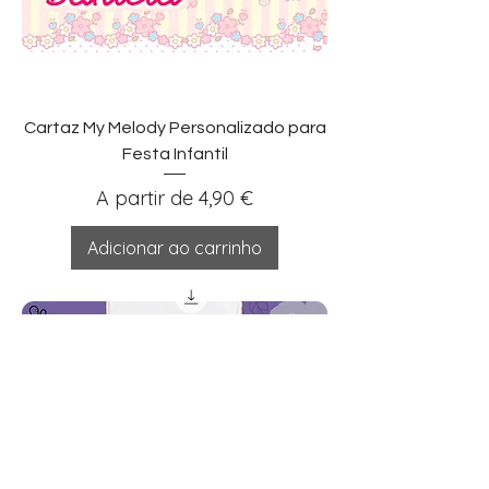
Cartaz My Melody Personalizado para
Festa Infantil
Preço promocional
A partir de
4,90 €
Adicionar ao carrinho