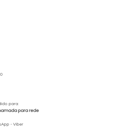
00
dido para:
 Chamada para rede
App - Viber