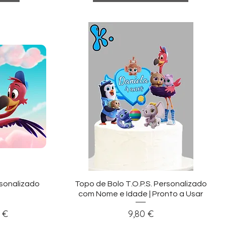
ida
Visualização rápida
ersonalizado
Topo de Bolo T.O.P.S. Personalizado
com Nome e Idade | Pronto a Usar
onal
Preço
 €
9,80 €