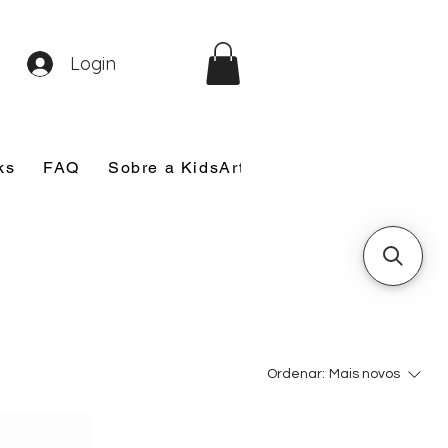
Login
ks
FAQ
Sobre a KidsArt
Sobre Mim
Nosso
Ordenar:
Mais novos