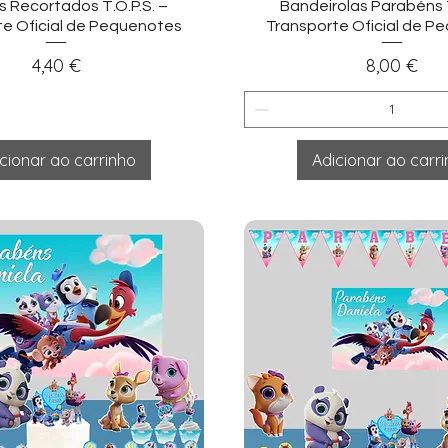
sualização rápida
Visualização ráp
 Recortados T.O.P.S. –
Bandeirolas Parabéns T.
te Oficial de Pequenotes
Transporte Oficial de P
Preço
Preço
4,40 €
8,00 €
cionar ao carrinho
Adicionar ao carr