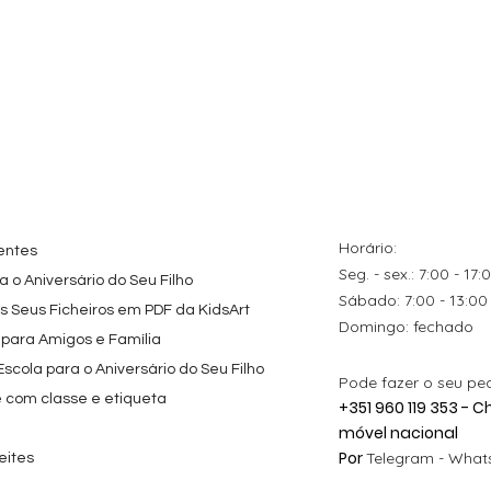
Horário:
entes
Seg. - sex.: 7:00 - 17:
 o Aniversário do Seu Filho
​​Sábado: 7:00 - 13:00
os Seus Ficheiros em PDF da KidsArt
​Domingo: fechado
 para Amigos e Família
cola para o Aniversário do Seu Filho
Pode fazer o seu pe
e com classe e etiqueta
+351 960 119 353 -
móvel nacional
Por
Telegram -
Whats
eites