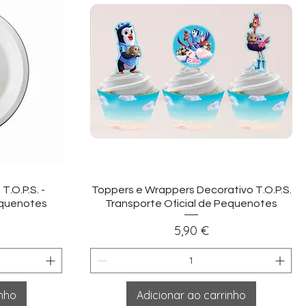
ida
Visualização rápida
.O.P.S. -
Toppers e Wrappers Decorativo T.O.P.S.
equenotes
Transporte Oficial de Pequenotes
Preço
5,90 €
inho
Adicionar ao carrinho