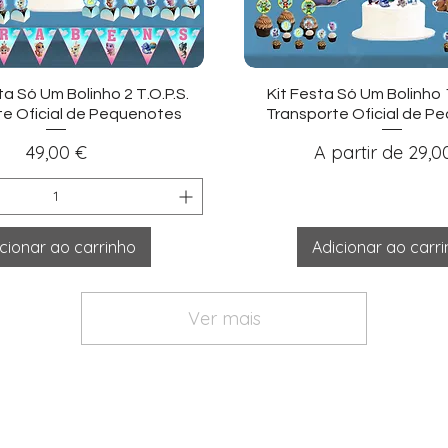
sualização rápida
Visualização ráp
ta Só Um Bolinho 2 T.O.P.S.
Kit Festa Só Um Bolinho 1 
te Oficial de Pequenotes
Transporte Oficial de P
Preço
Preço promocio
49,00 €
A partir de
29,0
cionar ao carrinho
Adicionar ao carr
Ver mais