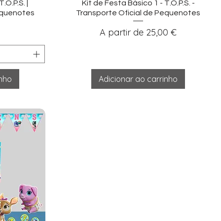
ida
Visualização rápida
O.P.S. |
Kit de Festa Básico 1 - T.O.P.S. -
equenotes
Transporte Oficial de Pequenotes
Preço promocional
A partir de
25,00 €
inho
Adicionar ao carrinho