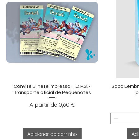
Visualização rápida
Vi
Convite Bilhete Impresso T.O.P.S. -
Saco Lembra
Transporte oficial de Pequenotes
p
Preço promocional
A partir de
0,60 €
Adicionar ao carrinho
Adi