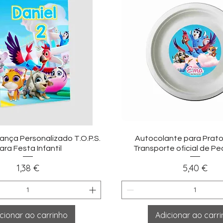
sualização rápida
Visualização ráp
nça Personalizado T.O.P.S.
Autocolante para Prato T
ara Festa Infantil
Transporte oficial de P
Preço
Preço
1,38 €
5,40 €
cionar ao carrinho
Adicionar ao carr