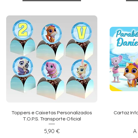
Visualização rápida
Vi
Toppers e Caixetas Personalizados
Cartaz Infa
T.O.P.S. Transporte Oficial
Preço
P
5,90 €
A