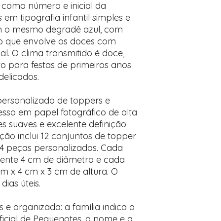
 como número e inicial da
em tipografia infantil simples e
uem o mesmo degradê azul, com
do que envolve os doces com
al. O clima transmitido é doce,
eito para festas de primeiros anos
delicados.
personalizado de toppers e
esso em papel fotográfico de alta
es suaves e excelente definição
ção inclui 12 conjuntos de topper
24 peças personalizadas. Cada
nte 4 cm de diâmetro e cada
m x 4 cm x 3 cm de altura. O
ias úteis.
 e organizada: a família indica o
ficial de Pequenotes, o nome e a