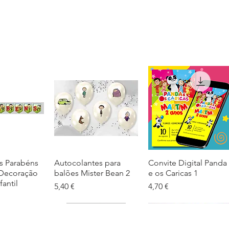
s Parabéns
ação rápida
Autocolantes para
Visualização rápida
Convite Digital Panda
Visualização rápida
 Decoração
balões Mister Bean 2
e os Caricas 1
fantil
Preço
Preço
5,40 €
4,70 €