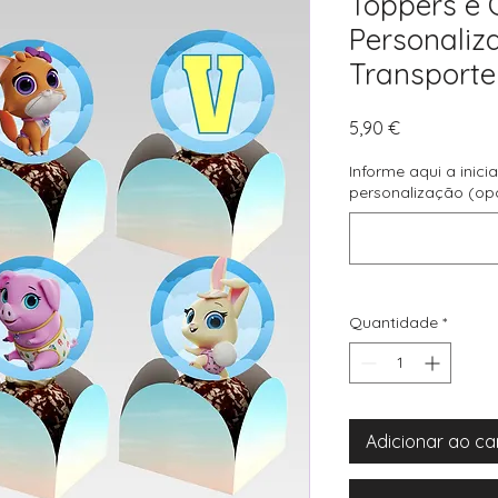
Toppers e 
Personaliza
Transporte 
Preço
5,90 €
Informe aqui a inic
personalização (op
Quantidade
*
Adicionar ao ca