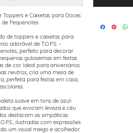
e Toppers e Caixetas para Doces
al de Pequenotes
do de toppers e caixetas para
rso adorável de T.O.P.S. –
uenotes, perfeito para decorar
pequenas guloseimas em festas
as de cor. Ideal para aniversários
as neutros, cria uma mesa de
, perfeita para festas em casa,
escolares.
aleta suave em tons de azul-
cados que evocam leveza e céu
dos destacam as simpáticas
.P.S., ilustradas com expressões
ndo um visual meigo e acolhedor.