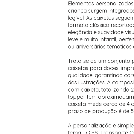
Elementos personalizados
criança surgem integrados 
legível. As caixetas seg
formato clássico recorta
elegância e suavidade visu
leve e muito infantil, perf
ou aniversários temáticos 
Trata-se de um conjunto 
caixetas para doces, impr
qualidade, garantindo cor
das ilustrações. A composi
com caixeta, totalizando 
topper tem aproximadame
caixeta mede cerca de 4 c
prazo de produção é de 5 d
A personalização é simples
tema T.O.P.S. Transporte O