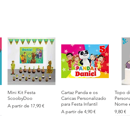
Mini Kit Festa
Visualização rápida
Cartaz Panda e os
Visualização rápida
Topo d
Visua
ScoobyDoo
Caricas Personalizado
Person
para Festa Infantil
Nome e
Preço promocional
A partir de
17,90 €
Preço promocional
Preço
A partir de
4,90 €
9,80 €