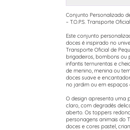
Conjunto Personalizado d
– T.O.P.S. Transporte Ofici
Este conjunto personaliza
doces é inspirado no unive
Transporte Oficial de Peq
brigadeiros, bombons ou 
infantis ternurentas e chei
de menino, menina ou tem
doces suave e encantadora
no jardim ou em espaços 
O design apresenta uma p
claro, com degradês deli
aberto. Os toppers redon
personagens animais do T.O
doces e cores pastel, cria