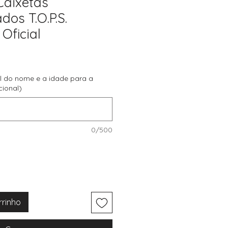
Caixetas
dos T.O.P.S.
Oficial
ial do nome e a idade para a
cional)
0/500
rrinho