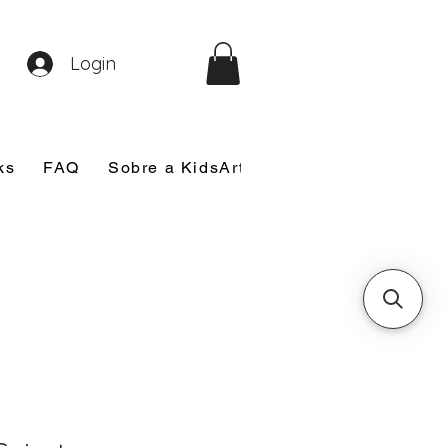
Login
ks
FAQ
Sobre a KidsArt
Sobre Mim
Nosso