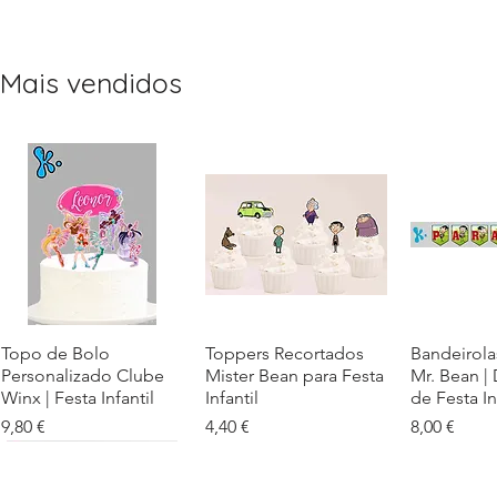
Mais vendidos
Topo de Bolo
Visualização rápida
Toppers Recortados
Visualização rápida
Bandeirola
Visualiz
Personalizado Clube
Mister Bean para Festa
Mr. Bean |
Winx | Festa Infantil
Infantil
de Festa In
Preço
Preço
Preço
9,80 €
4,40 €
8,00 €