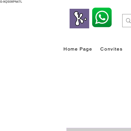
G-9QS08PN47L
Home Page
Convites