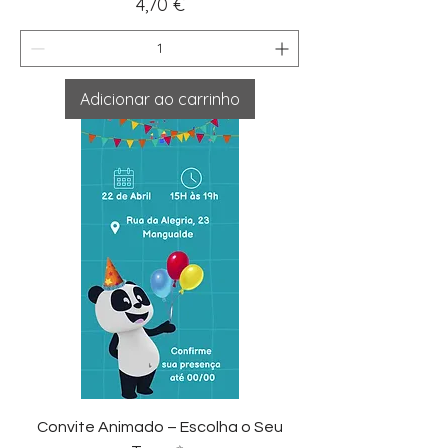
Preço
4,70 €
Adicionar ao carrinho
Convite Animado – Escolha o Seu