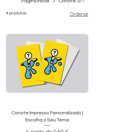
Página inicial
Convite 🎨✨
4 produtos
Ordenar
Convite Impresso Personalizado |
Escolha o Seu Tema
Preço promocional
A partir de
0,50 €