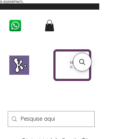
G-9QS08PN47L
ME
NU