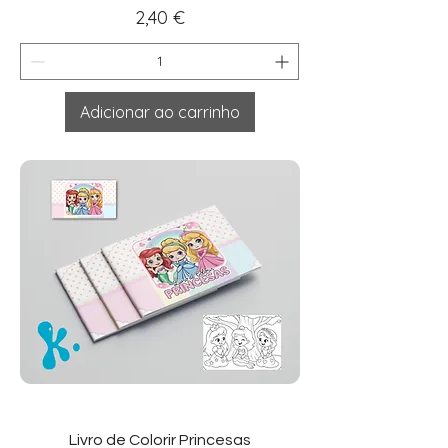
Preço
2,40 €
Adicionar ao carrinho
Livro de Colorir Princesas