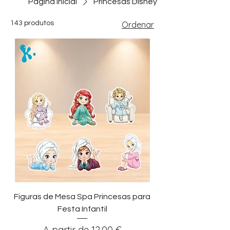
Página inicial
Princesas Disney
143 produtos
Ordenar
Figuras de Mesa Spa Princesas para
Festa Infantil
Preço promocional
A partir de
12,00 €