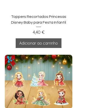
Toppers Recortados Princesas
Disney Baby para Festa Infantil
Preço
4,40 €
Adicionar ao carrinho