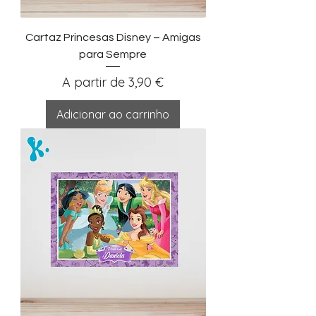
Cartaz Princesas Disney – Amigas
para Sempre
Preço promocional
A partir de
3,90 €
Adicionar ao carrinho