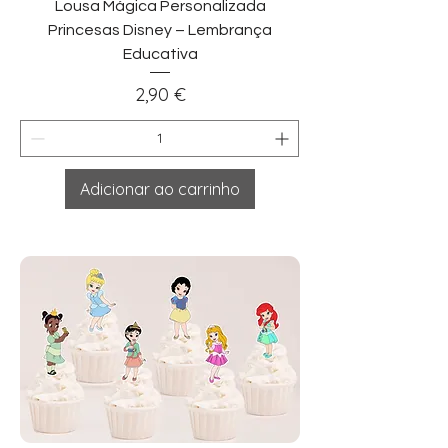
Lousa Mágica Personalizada
Princesas Disney – Lembrança
Educativa
Preço
2,90 €
Adicionar ao carrinho