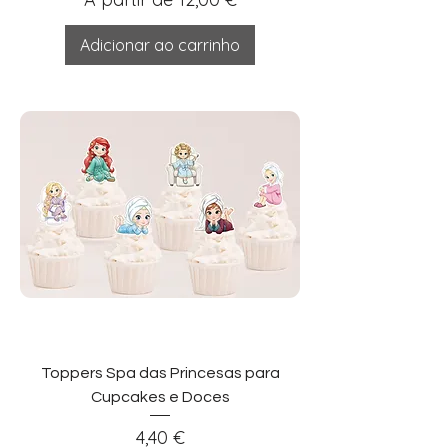
Adicionar ao carrinho
Toppers Spa das Princesas para
Cupcakes e Doces
Preço
4,40 €