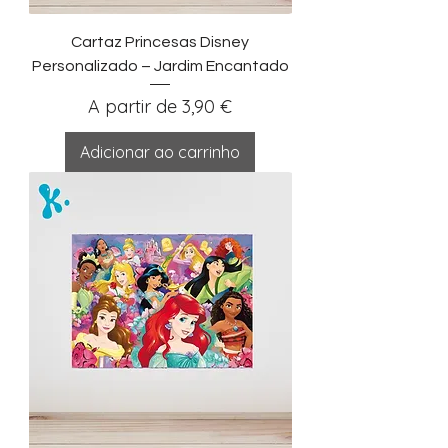
Cartaz Princesas Disney
Personalizado – Jardim Encantado
Preço promocional
A partir de
3,90 €
Adicionar ao carrinho