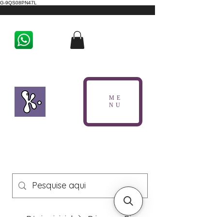
G-9QS08PN47L
ME
NU