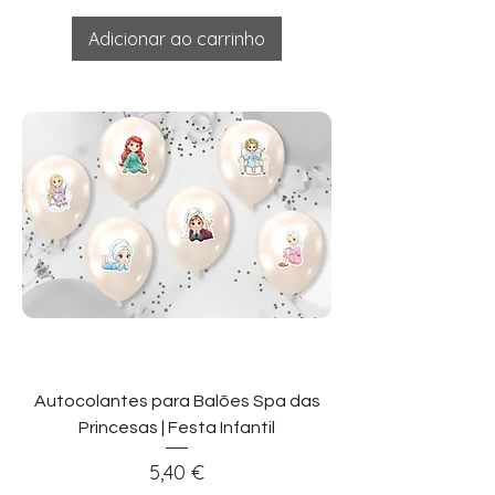
Adicionar ao carrinho
Autocolantes para Balões Spa das
Princesas | Festa Infantil
Preço
5,40 €