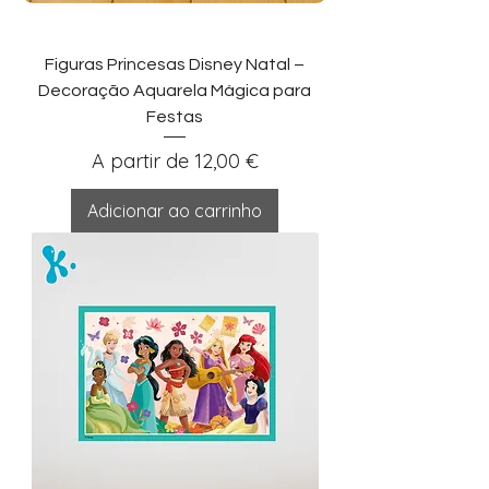
Figuras Princesas Disney Natal –
Decoração Aquarela Mágica para
Festas
Preço promocional
A partir de
12,00 €
Adicionar ao carrinho