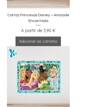
Cartaz Princesas Disney – Amizade
Encantada
Preço promocional
A partir de
3,90 €
Adicionar ao carrinho