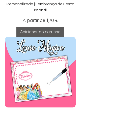
Personalizado | Lembrança de Festa
Infantil
Preço promocional
A partir de
1,70 €
Adicionar ao carrinho