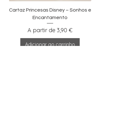
Cartaz Princesas Disney – Sonhos e
Encantamento
Preço promocional
A partir de
3,90 €
Adicionar ao carrinho