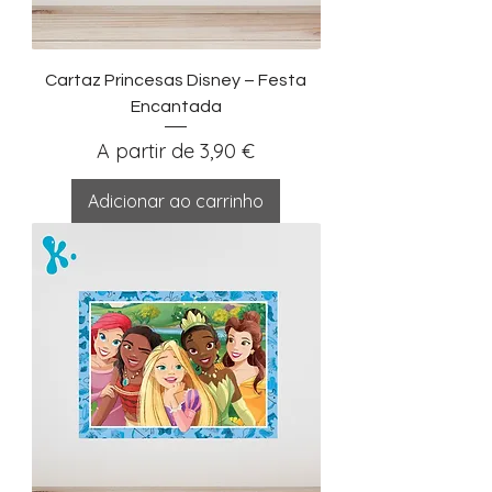
Cartaz Princesas Disney – Festa
Encantada
Preço promocional
A partir de
3,90 €
Adicionar ao carrinho