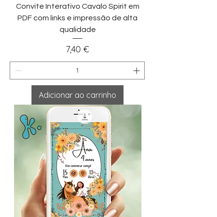
Convite Interativo Cavalo Spirit em
PDF com links e impressão de alta
qualidade
Preço
7,40 €
Adicionar ao carrinho