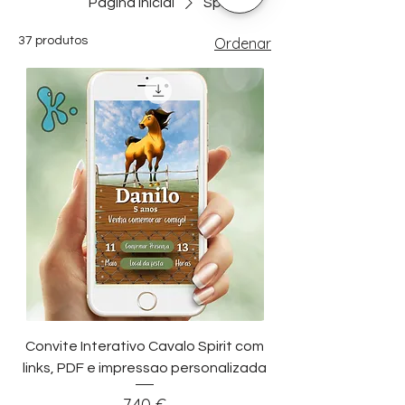
Página inicial
Spirit
37 produtos
Ordenar
Convite Interativo Cavalo Spirit com
links, PDF e impressao personalizada
Preço
7,40 €