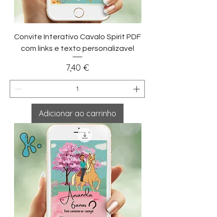
Convite Interativo Cavalo Spirit PDF
com links e texto personalizavel
Preço
7,40 €
Adicionar ao carrinho