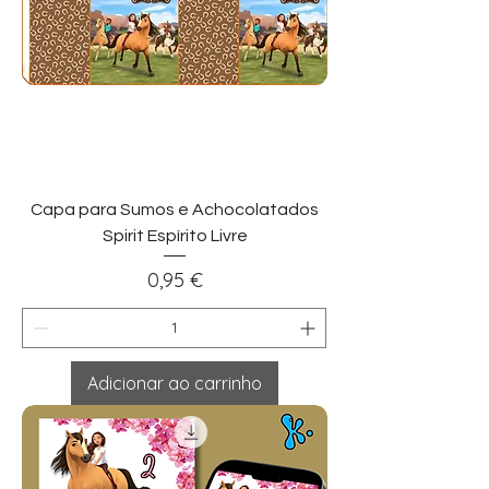
Capa para Sumos e Achocolatados
Spirit Espírito Livre
Preço
0,95 €
Adicionar ao carrinho