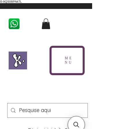
G-9QS08PN47L
ME
NU