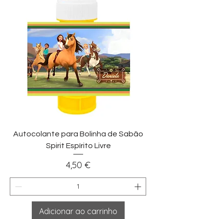
Autocolante para Bolinha de Sabão
Spirit Espírito Livre
Preço
4,50 €
Adicionar ao carrinho