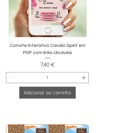
Convite Interativo Cavalo Spirit em
PDF com links clicaveis
Preço
7,40 €
Adicionar ao carrinho