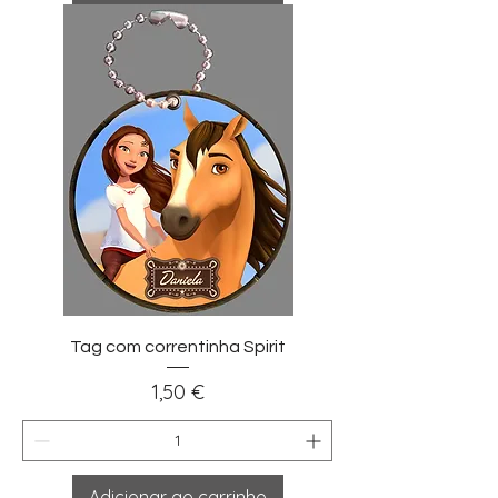
Tag com correntinha Spirit
Preço
1,50 €
Adicionar ao carrinho