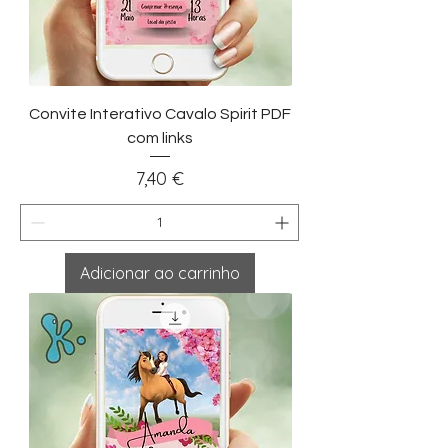
Convite Interativo Cavalo Spirit PDF
com links
Preço
7,40 €
Adicionar ao carrinho