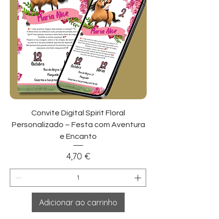
Convite Digital Spirit Floral
Personalizado – Festa com Aventura
e Encanto
Preço
4,70 €
Adicionar ao carrinho