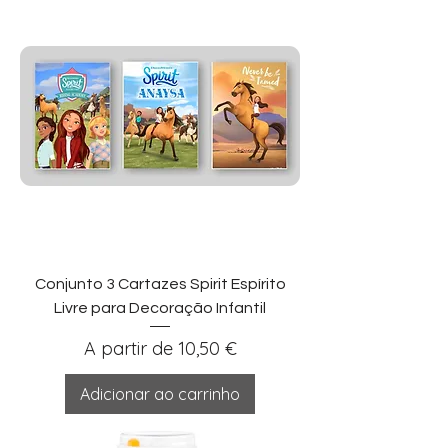
Conjunto 3 Cartazes Spirit Espírito
Livre para Decoração Infantil
Preço promocional
A partir de
10,50 €
Adicionar ao carrinho