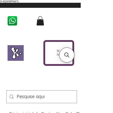
G-9QS08PN47L
ME
NU