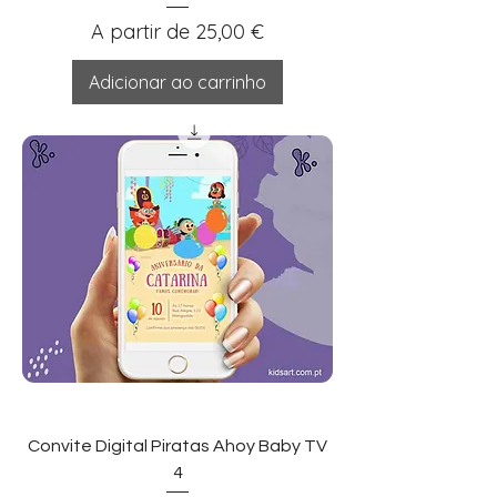
Preço promocional
A partir de
25,00 €
Adicionar ao carrinho
Convite Digital Piratas Ahoy Baby TV
4