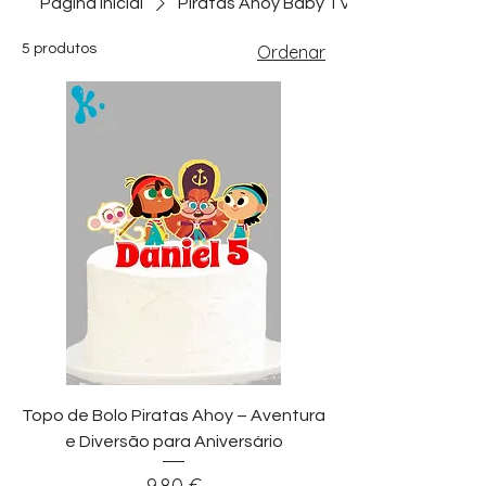
Página inicial
Piratas Ahoy Baby TV
5 produtos
Ordenar
Topo de Bolo Piratas Ahoy – Aventura
e Diversão para Aniversário
Preço
9,80 €