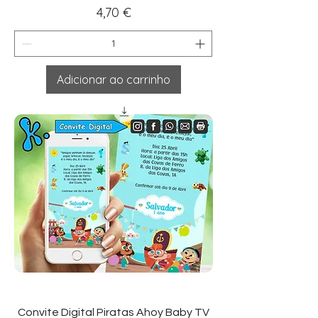
Preço
4,70 €
Adicionar ao carrinho
Convite Digital Piratas Ahoy Baby TV