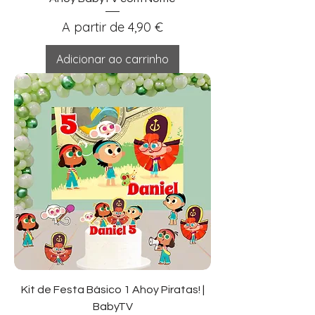
Preço promocional
A partir de
4,90 €
Adicionar ao carrinho
Kit de Festa Básico 1 Ahoy Piratas! |
BabyTV