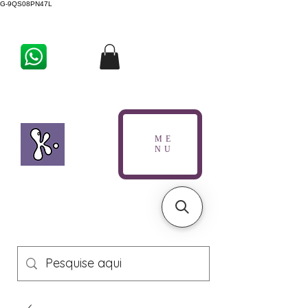
G-9QS08PN47L
ME
NU