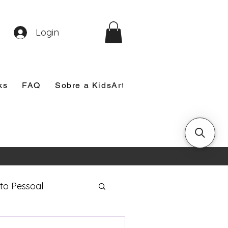
Login
ks
FAQ
Sobre a KidsArt
Sobre Mim
Nosso
to Pessoal
eira Comunhão