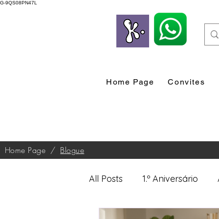
G-9QS08PN47L
Home Page
Convites
Home Page
/
Blogue
All Posts
1.º Aniversário
Desenvolvimento Profissio