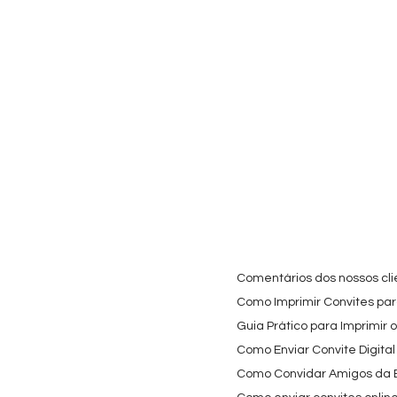
Visualização rápida
Visualização rápida
Visualiz
Cartaz Phineas e Ferb
Topo de Bolo Phineas
Autocolan
Personalizado para
e Ferb Personalizado |
Personali
Festa Infantil
Nome e Idade
Panda e o
para Copo
Preço promocional
Preço
A partir de
3,90 €
9,80 €
Preço
4,40 €
Comentários dos nossos cli
Como Imprimir Convites para
Guia Prático para Imprimir 
Como Enviar Convite Digital
Como Convidar Amigos da Es