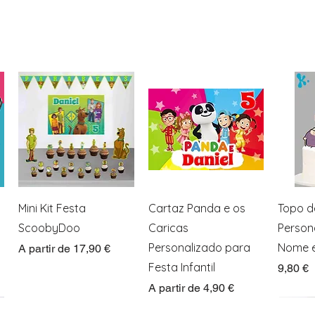
Visualização rápida
Visualização rápida
Visua
Mini Kit Festa
Cartaz Panda e os
Topo d
ScoobyDoo
Caricas
Person
Personalizado para
Nome e
Preço promocional
A partir de
17,90 €
Festa Infantil
Preço
9,80 €
Preço promocional
A partir de
4,90 €