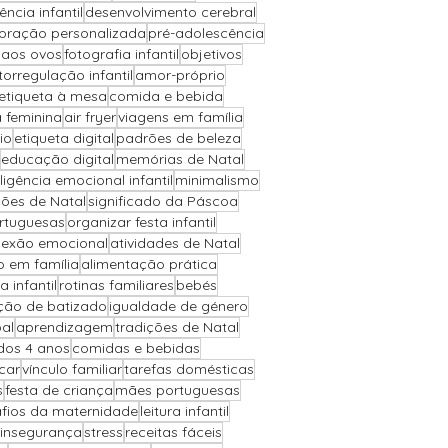
iência infantil
desenvolvimento cerebral
oração personalizada
pré-adolescência
 aos ovos
fotografia infantil
objetivos
torregulação infantil
amor-próprio
etiqueta à mesa
comida e bebida
a feminina
air fryer
viagens em família
io
etiqueta digital
padrões de beleza
educação digital
memórias de Natal
eligência emocional infantil
minimalismo
ões de Natal
significado da Páscoa
ortuguesas
organizar festa infantil
exão emocional
atividades de Natal
o em família
alimentação prática
a infantil
rotinas familiares
bebés
ção de batizado
igualdade de género
al
aprendizagem
tradições de Natal
 dos 4 anos
comidas e bebidas
car
vínculo familiar
tarefas domésticas
s
festa de criança
mães portuguesas
fios da maternidade
leitura infantil
insegurança
stress
receitas fáceis