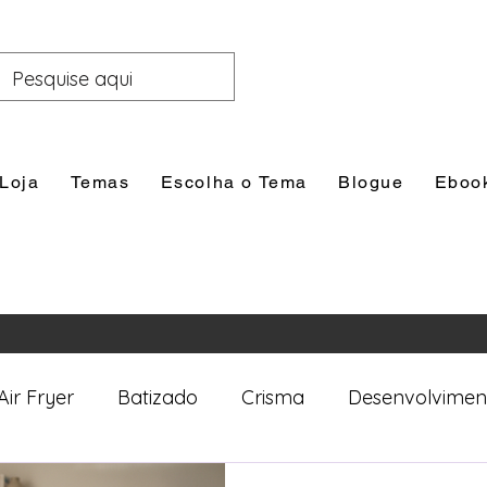
Loja
Temas
Escolha o Tema
Blogue
Eboo
Air Fryer
Batizado
Crisma
Desenvolvimen
nal
Festas
Filhos
Lazer e Família
Prim