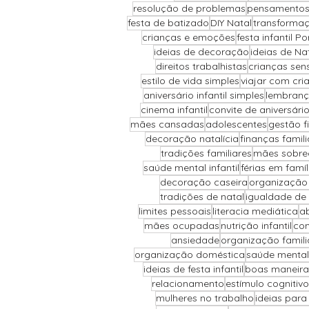
resolução de problemas
pensamentos
festa de batizado
DIY Natal
transforma
crianças e emoções
festa infantil Po
ideias de decoração
ideias de Na
direitos trabalhistas
crianças sens
estilo de vida simples
viajar com cri
aniversário infantil simples
lembranç
cinema infantil
convite de aniversári
mães cansadas
adolescentes
gestão f
decoração natalícia
finanças famili
tradições familiares
mães sobre
saúde mental infantil
férias em famíl
decoração caseira
organização
tradições de natal
igualdade de
limites pessoais
literacia mediática
ab
mães ocupadas
nutrição infantil
com
ansiedade
organização famili
organização doméstica
saúde mental
ideias de festa infantil
boas maneira
relacionamento
estímulo cognitivo
mulheres no trabalho
ideias para