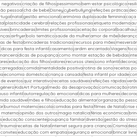
 negativos
criação de filhos
pessimismo
bem-estar psicológico
resil
ção pessoal
chá de bebé
Disney
cyberbullying
refeições práticas
dec
rtugal
natal
gestão emocional
cerimónia dupla
saúde feminina
caça
tal
plasticidade cerebral
relações profissionais
etiqueta moderna
au
íveis
brincadeiras
limites profissionais
aceitação corporal
bacalhau
anças
airfryer
bolo temático
saúde da mulher
amor de mãe
lideranç
as de festa
brincadeiras tradicionais
recursos para mães
mesversár
o
dicas para festa infantil
casamento
jardim encantado
Viagens
foco
inanceira
dicas de poupança
como montar estação de bebidas
int
ares
educação dos filhos
valores
recursos úteis
sono infantil
decoraç
carregadas
comida
mentalidade positiva
rotina de sono
receitas p
ia
economia doméstica
criança cansada
festa infantil por idade
con
 de eventos
quiz interativo
receitas saudáveis
refeições rápidas
verã
 gênero
KidsArt Portugal
medo da desaprovação
comunicação
rotin
uso infantil
autorregulação emocional
dicas para mulheres
decora
ida saudável
mães e filhos
educação alimentar
organização pesso
ar
burnout materno
escola
comidas para festa
filmes de Natal
crise
 materna
opinião dos outros
magia natalícia
férias económicas
brin
s
educação consciente
poupança familiar
diversão
gestão do stres
trauma
receitas de Natal
internet segura para crianças
Crisma
desa
 convites
educação com empatia
segurança emocional
brincar livre