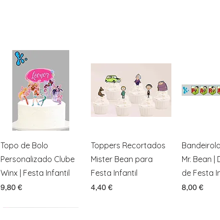
Visualização rápida
Visualização rápida
Visualiz
Topo de Bolo
Toppers Recortados
Bandeirol
Personalizado Clube
Mister Bean para
Mr. Bean |
Winx | Festa Infantil
Festa Infantil
de Festa In
Preço
Preço
Preço
9,80 €
4,40 €
8,00 €