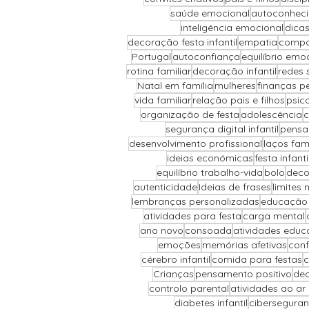
saúde emocional
autoconhec
inteligência emocional
dicas
decoração festa infantil
empatia
compor
Portugal
autoconfiança
equilíbrio emo
rotina familiar
decoração infantil
redes 
Natal em família
mulheres
finanças p
vida familiar
relação pais e filhos
psic
organização de festa
adolescência
c
segurança digital infantil
pensa
desenvolvimento profissional
laços fami
ideias económicas
festa infant
equilíbrio trabalho-vida
bolo
deco
autenticidade
Ideias de frases
limites 
lembranças personalizadas
educação 
atividades para festa
carga mental
ano novo
consoada
atividades educ
emoções
memórias afetivas
conf
cérebro infantil
comida para festas
c
Crianças
pensamento positivo
dec
controlo parental
atividades ao ar l
diabetes infantil
cibersegura