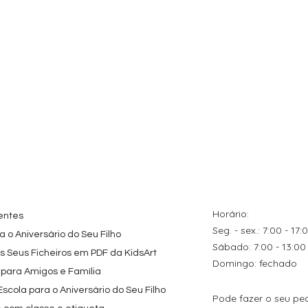
ação rápida
Visualização rápida
Visualização rápida
tes
Topo de Bolo
Kit de Festa Só Um
zados
Octonautas
Bolinho 1 Lego Friend
s Caricas
Personalizado com
Preço promocional
A partir de
29,00 €
s de Festa
Nome
Preço
9,80 €
Horário:
entes
Seg. - sex.: 7:00 - 17:
 o Aniversário do Seu Filho
​​Sábado: 7:00 - 13:00
os Seus Ficheiros em PDF da KidsArt
​Domingo: fechado
 para Amigos e Família
cola para o Aniversário do Seu Filho
Pode fazer o seu pe