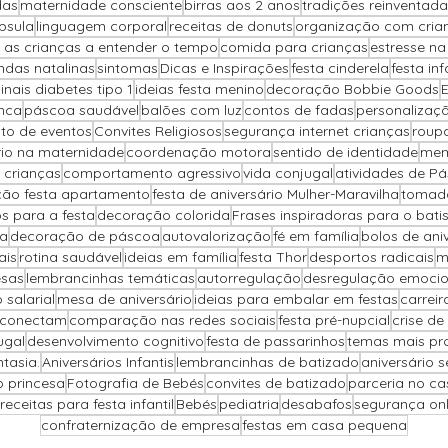
das
maternidade consciente
birras aos 2 anos
tradições reinventada
psula
linguagem corporal
receitas de donuts
organização com cria
 as crianças a entender o tempo
comida para crianças
estresse n
ndas natalinas
sintomas
Dicas e Inspirações
festa cinderela
festa inf
sinais diabetes tipo 1
ideias festa menino
decoração Bobbie Goods
nca
páscoa saudável
balões com luz
contos de fadas
personalizaçã
to de eventos
Convites Religiosos
segurança internet crianças
roup
brio na maternidade
coordenação motora
sentido de identidade
mem
 crianças
comportamento agressivo
vida conjugal
atividades de P
ão festa apartamento
festa de aniversário Mulher-Maravilha
tomada
s para a festa
decoração colorida
Frases inspiradoras para o bat
pa
decoração de páscoa
autovalorização
fé em família
bolos de ani
ais
rotina saudável
ideias em família
festa Thor
desportos radicais
m
sas
lembrancinhas temáticas
autorregulação
desregulação emociona
salarial
mesa de aniversário
ideias para embalar em festas
carreir
 conectam
comparação nas redes sociais
festa pré-nupcial
crise de
ugal
desenvolvimento cognitivo
festa de passarinhos
temas mais pr
ntasia.
Aniversários Infantis
lembrancinhas de batizado
aniversário 
o princesa
Fotografia de Bebés
convites de batizado
parceria no c
receitas para festa infantil
Bebés
pediatria
desabafos
segurança onli
confraternização de empresa
festas em casa pequena