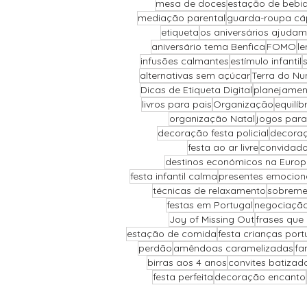
mesa de doces
estação de bebi
mediação parental
guarda-roupa cá
etiqueta
os aniversários ajudam
aniversário tema Benfica
FOMO
le
infusões calmantes
estímulo infantil
alternativas sem açúcar
Terra do Nu
Dicas de Etiqueta Digital
planejamen
livros para pais
Organização
equilí
organização Natal
jogos para
decoração festa policial
decoraç
festa ao ar livre
convidado
destinos económicos na Euro
festa infantil calma
presentes emocion
técnicas de relaxamento
sobreme
festas em Portugal
negociação 
Joy of Missing Out
frases que
estação de comida
festa crianças port
perdão
amêndoas caramelizadas
fa
birras aos 4 anos
convites batizad
festa perfeita
decoração encanto