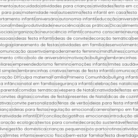
imento
autocuidado
atividades para crianças
atividades
festa em c
 para pais
maternidade real
autoestima
festa infantil em casa
festa
tamento infantil
aniversário
autonomia infantil
educação
aniversár
cional
mães
produtividade
neurociência
dicas práticas
Dicas
alimenta
sociais
organização
neurociência infantil
consumo consciente
neuro
essoais
ideias festa infantil
ideias de convite
decoração temática
be
ologia
planeamento de festas
atividades em família
desenvolvimento
omunicação assertiva
empoderamento feminino
mindfulness
comun
mento crítico
bolo de aniversário
motivação
bullying
lembrancinhas 
liares
empreendedorismo feminino
emoções infantis
limites saudáv
il simples
lembrancinhas criativas
temas de festa infantil
comunicaçã
ração DIY
culpa materna
Família
Primeira Comunhão
bullying infanti
na infância
natal em família
segurança infantil
celebrações natalícia
parental
comidas temáticas
véspera de Natal
criatividade
festas e
convites digitais
convites de festa
presentes de Natal
dicas de cozin
ativas
convite personalizado
férias de verão
ideias para festa infantil
iança
ideias para festas
regulação emocional
carreira
tempo em fam
riatividade infantil
DIY
conciliação
gatilhos emocionais
introdução al
oração ecológica
textos para convite
decoração sustentável
festa
ivre
gestão doméstica
crianças pequenas
pós-parto
rotinas
ativida
nça
limites infantis
exercício físico
bem-estar familiar
festa divertida
p