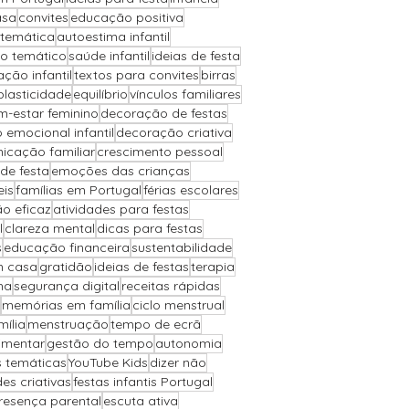
asa
convites
educação positiva
 temática
autoestima infantil
io temático
saúde infantil
ideias de festa
ção infantil
textos para convites
birras
plasticidade
equilíbrio
vínculos familiares
m-estar feminino
decoração de festas
 emocional infantil
decoração criativa
icação familiar
crescimento pessoal
de festa
emoções das crianças
eis
famílias em Portugal
férias escolares
o eficaz
atividades para festas
l
clareza mental
dicas para festas
s
educação financeira
sustentabilidade
m casa
gratidão
ideias de festas
terapia
ha
segurança digital
receitas rápidas
memórias em família
ciclo menstrual
ília
menstruação
tempo de ecrã
imentar
gestão do tempo
autonomia
s temáticas
YouTube Kids
dizer não
des criativas
festas infantis Portugal
resença parental
escuta ativa