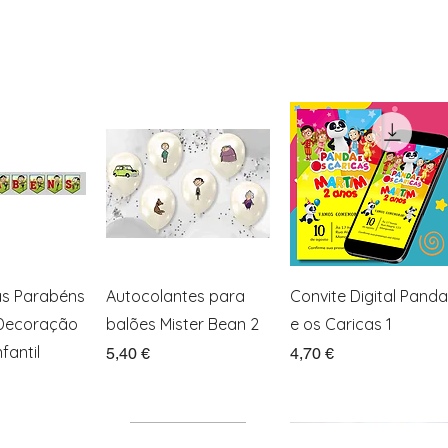
ação rápida
Visualização rápida
Visualização rápida
as Parabéns
Autocolantes para
Convite Digital Panda
 Decoração
balões Mister Bean 2
e os Caricas 1
fantil
Preço
Preço
5,40 €
4,70 €