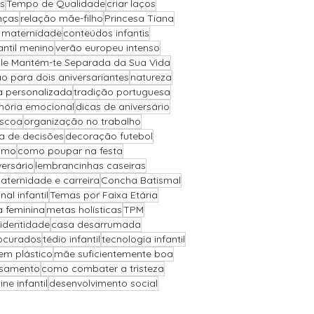
s
Tempo de Qualidade
criar laços
nças
relação mãe-filho
Princesa Tiana
a maternidade
conteúdos infantis
antil menino
verão europeu intenso
Ele Mantém-te Separada da Sua Vida
o para dois aniversariantes
natureza
a personalizada
tradição portuguesa
ória emocional
dicas de aniversário
áscoa
organização no trabalho
 de decisões
decoração futebol
ismo
como poupar na festa
versário
lembrancinhas caseiras
aternidade e carreira
Concha Batismal
l infantil
Temas por Faixa Etária
a feminina
metas holísticas
TPM
 identidade
casa desarrumada
ocurados
tédio infantil
tecnologia infantil
sem plástico
mãe suficientemente boa
asamento
como combater a tristeza
ne infantil
desenvolvimento social