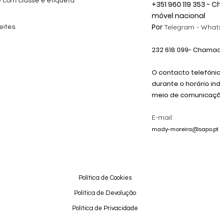
e com classe e etiqueta
+351 960 119 353 -
móvel nacional
Por
Telegram -
Whats
eites
232 618
099
- Chamada
O contacto telefóni
durante o horário in
meio de comunicação
E-mail:
mady-moreira@sapo.pt
Política de Cookies
Política de Devolução
Política de Privacidade