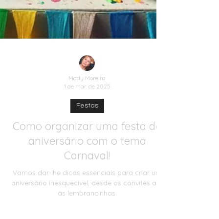
Mady Moreira
1 de mar. de 2025
Festas
Como organizar uma festa de
aniversário com o tema
Carnaval!
Vamos dar-lhe dicas essenciais para criar um
aniversário inesquecível, desde os convites até