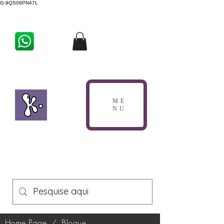
G-9QS08PN47L
ME
NU
Home Page
/
Blogue