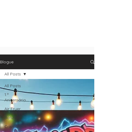
Blogue
All Posts
All Posts
1.º
Aniversário
Air Fryer
Batizado
Crisma