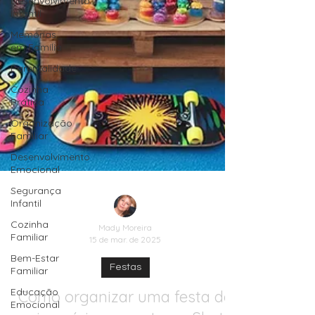
Desenvolvimento
Infantil
Memórias
em Família
Parentalidade
Cozinha
Prática
Organização
Familiar
Desenvolvimento
Emocional
Segurança
Infantil
Cozinha
Familiar
Mady Moreira
Bem-Estar
15 de mar. de 2025
Familiar
Educação
Festas
Emocional