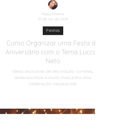
Mady Moreira
23 de nov. de 2024
Festas
Como Organizar uma Festa de
Aniversário com o Tema Luccas
Neto
Ideias exclusivas de decoração, convites,
lembrancinhas e muito mais para uma
celebração inesquecível.