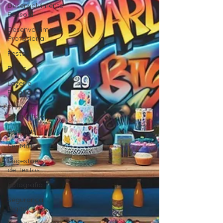
Desenvolvimento
Pessoal
Desenvolvimento
Profissional
Festas
Filhos
Lazer e
Família
Primeira
Comunhão
Receitas
Ser Mulher
Sugestões
de Textos
Fotografia
Segurança
Digital