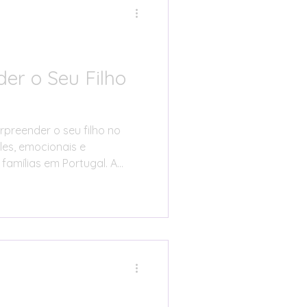
igital
er o Seu Filho
ha Prática
rpreender o seu filho no
les, emocionais e
Cozinha Familiar
famílias em Portugal. A
ma boa surpresa não precisa
eve fazer a criança sentir-
a. O artigo apresenta
nidade Real
as ao acordar, festas em
coração personalizada,
etivas e experiências
es