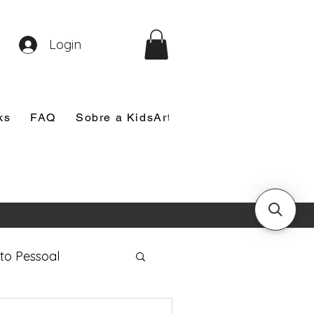
Login
ks
FAQ
Sobre a KidsArt
Sobre Mim
Nosso
to Pessoal
eira Comunhão