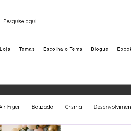
Loja
Temas
Escolha o Tema
Blogue
Eboo
Air Fryer
Batizado
Crisma
Desenvolvimen
nal
Festas
Filhos
Lazer e Família
Prim