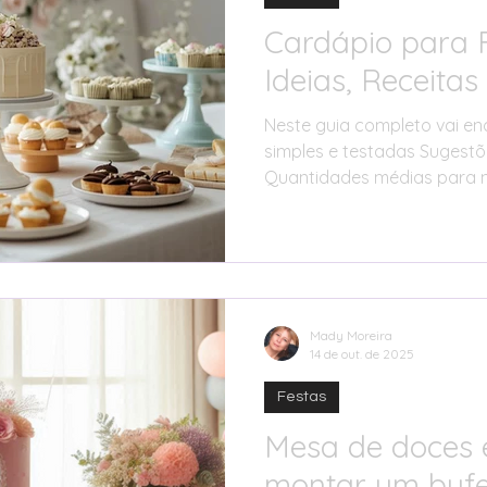
Cardápio para 
Ideias, Receita
Neste guia completo vai enc
simples e testadas Sugestõe
Quantidades médias para n
servir de forma bonita e prá
económicas Estratégias par
Mady Moreira
14 de out. de 2025
Festas
Mesa de doces 
montar um bufe