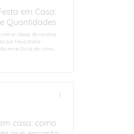
Festa em Casa:
s e Quantidades
ontrar: Ideias de receitas
s por faixa etária
ão errar Dicas de como
tica Alternativas
a evitar desperdício
em casa: como
te que encanta