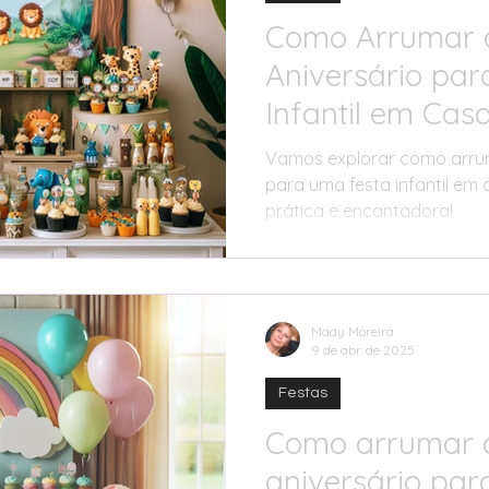
Como Arrumar 
Aniversário pa
Infantil em Cas
Vamos explorar como arrum
para uma festa infantil em 
prática e encantadora!
Mady Moreira
9 de abr. de 2025
Festas
Como arrumar 
aniversário par