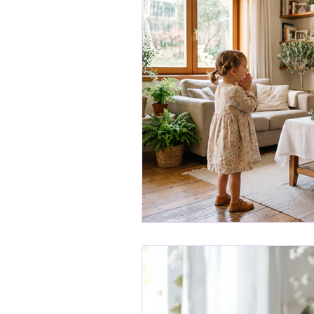
Receitas
Ser Mulher
Desenvolvimento Infantil
Organização Familiar
Bem-Estar Familiar
Ed
Maternidade Real
Fina