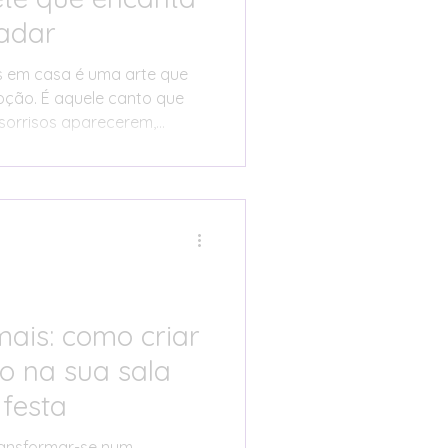
ladar
 em casa é uma arte que
oção. É aquele canto que
 sorrisos aparecerem,
fantis. Mais do que um
mesas, a mesa de doces é o
o cenário das fotografias,
o local onde todas as
um pouco de criatividade,
ssível criar um bufete
ont
mais: como criar
o na sua sala
 festa
ransformar-se num