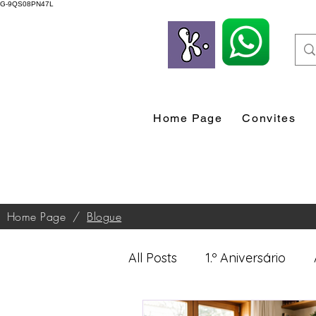
G-9QS08PN47L
Home Page
Convites
Home Page
/
Blogue
All Posts
1.º Aniversário
Desenvolvimento Profissio