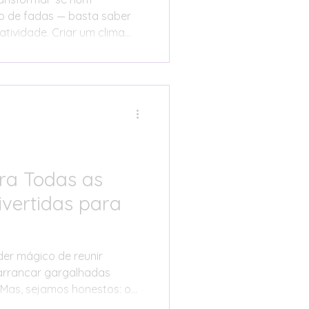
to de fadas — basta saber
atividade. Criar um clima
ão depende apenas do
mas da forma como se
 e volumes. Neste artigo, vai
áceis de aplicar e com
te para criar uma festa
ersário, uma festa de
co.
ra Todas as
ivertidas para
der mágico de reunir
 arrancar gargalhadas
 Mas, sejamos honestos: o
almente felizes e