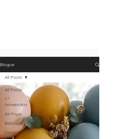
Blogue
All Posts
All Posts
1.º
Aniversário
Air Fryer
Batizado
Crisma