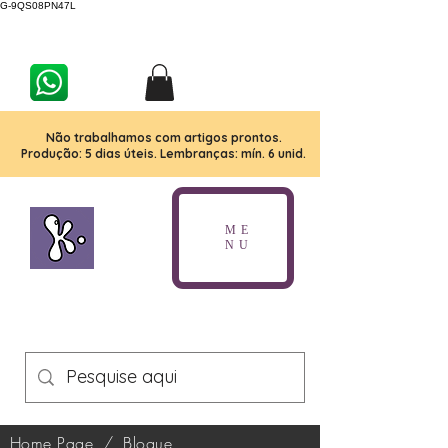
G-9QS08PN47L
Não trabalhamos com artigos prontos.
Produção: 5 dias úteis. Lembranças: mín. 6 unid.
ME
NU
Home Page
/
Blogue