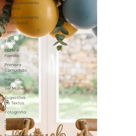
Desenvolvimento
Pessoal
Desenvolvimento
Profissional
Festas
Filhos
Lazer e
Família
Primeira
Comunhão
Receitas
Ser Mulher
Sugestões
de Textos
Fotografia
Segurança
Digital
Desenvolvimento