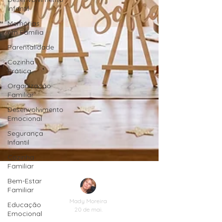
Infantil
Memórias
em Família
Parentalidade
Cozinha
Prática
Organização
Familiar
Desenvolvimento
Emocional
Segurança
Infantil
Cozinha
Familiar
Bem-Estar
Familiar
Educação
Emocional