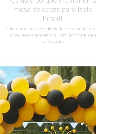
Mady Moreira
9 de fev. de 2025
Festas
Como e porque montar uma
mesa de doces para festa
infantil
Guia completo com dicas de decoração, doces
populares e tendências para encantar seus
convidados.